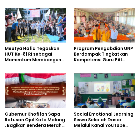
Kurikulum SMK Pariwisata,
Perhotelan, dan UPW
Meutya Hafid Tegaskan
Program Pengabdian UNP
HUT Ke-81 RI sebagai
Berdampak Tingkatkan
Momentum Membangun
Kompetensi Guru PAI
Kolaborasi yang Lebih
melalui AI dan Digital
Kuat di Kemkomdigi
Pedagogy
Gubernur Khofifah Sapa
Social Emotional Learning
Ratusan Ojol Kota Malang
Siswa Sekolah Dasar
, Bagikan Bendera Merah
Melalui Kanal YouTube
Putih dan Sembako Saat
Minivila
Manfaatkan Program