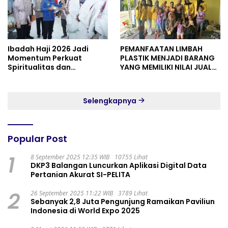
Ibadah Haji 2026 Jadi
PEMANFAATAN LIMBAH
Momentum Perkuat
PLASTIK MENJADI BARANG
Spiritualitas dan
YANG MEMILIKI NILAI JUAL
Persatuan
MASYARAKAT WIDORO
GADING RESIDENCE
Selengkapnya
Popular Post
1
8 September 2025 12:35 WIB
10755 Lihat
DKP3 Balangan Luncurkan Aplikasi Digital Data
Pertanian Akurat SI-PELITA
2
26 September 2025 11:22 WIB
3789 Lihat
Sebanyak 2,8 Juta Pengunjung Ramaikan Paviliun
Indonesia di World Expo 2025