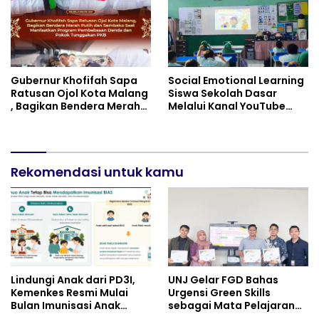
Gubernur Khofifah Sapa
Social Emotional Learning
Ratusan Ojol Kota Malang
Siswa Sekolah Dasar
, Bagikan Bendera Merah
Melalui Kanal YouTube
Putih dan Sembako Saat
Minivila
Manfaatkan Program
Pembebasan Denda dan
Pokok Tunggakan PKB
Rekomendasi untuk kamu
Lindungi Anak dari PD3I,
UNJ Gelar FGD Bahas
Kemenkes Resmi Mulai
Urgensi Green Skills
Bulan Imunisasi Anak
sebagai Mata Pelajaran
Sekolah (BIAS) 2026
Umum Baru pada