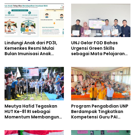
Lindungi Anak dari PD3I,
UNJ Gelar FGD Bahas
Kemenkes Resmi Mulai
Urgensi Green Skills
Bulan Imunisasi Anak
sebagai Mata Pelajaran
Sekolah (BIAS) 2026
Umum Baru pada
Kurikulum SMK Pariwisata,
Perhotelan, dan UPW
Meutya Hafid Tegaskan
Program Pengabdian UNP
HUT Ke-81 RI sebagai
Berdampak Tingkatkan
Momentum Membangun
Kompetensi Guru PAI
Kolaborasi yang Lebih
melalui AI dan Digital
Kuat di Kemkomdigi
Pedagogy