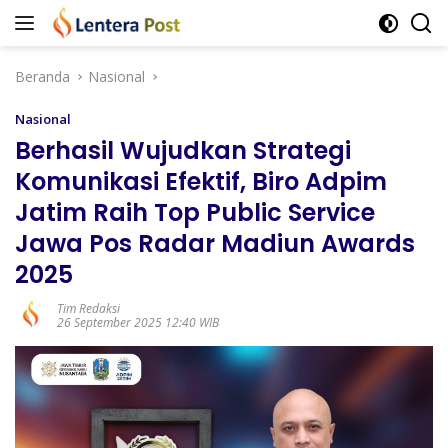
Langsung
ke
konten
Beranda
Nasional
Nasional
Berhasil Wujudkan Strategi
Komunikasi Efektif, Biro Adpim
Jatim Raih Top Public Service
Jawa Pos Radar Madiun Awards
2025
Tim Redaksi
26 September 2025 12:40 WIB