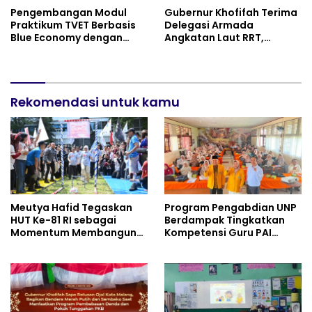
Pengembangan Modul
Gubernur Khofifah Terima
Praktikum TVET Berbasis
Delegasi Armada
Blue Economy dengan
Angkatan Laut RRT,
Pendekatan Kesehatan
Perkuat Persahabatan
dan Keselamatan Kerja
dan Transfer Teknologi
untuk Materi Pariwisata
Industri Perkapalan
Dukung Pencapaian SDGs
Rekomendasi untuk kamu
Meutya Hafid Tegaskan
Program Pengabdian UNP
HUT Ke-81 RI sebagai
Berdampak Tingkatkan
Momentum Membangun
Kompetensi Guru PAI
Kolaborasi yang Lebih
melalui AI dan Digital
Kuat di Kemkomdigi
Pedagogy