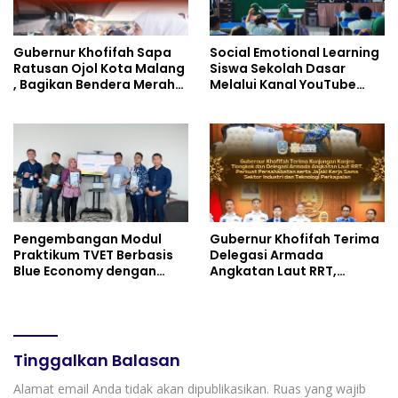
Gubernur Khofifah Sapa
Social Emotional Learning
Ratusan Ojol Kota Malang
Siswa Sekolah Dasar
, Bagikan Bendera Merah
Melalui Kanal YouTube
Putih dan Sembako Saat
Minivila
Manfaatkan Program
Pembebasan Denda dan
Pokok Tunggakan PKB
Pengembangan Modul
Gubernur Khofifah Terima
Praktikum TVET Berbasis
Delegasi Armada
Blue Economy dengan
Angkatan Laut RRT,
Pendekatan Kesehatan
Perkuat Persahabatan
dan Keselamatan Kerja
dan Transfer Teknologi
untuk Materi Pariwisata
Industri Perkapalan
Dukung Pencapaian SDGs
Tinggalkan Balasan
Alamat email Anda tidak akan dipublikasikan.
Ruas yang wajib