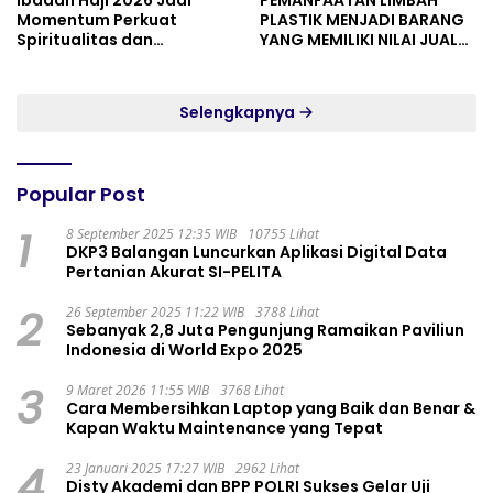
Momentum Perkuat
PLASTIK MENJADI BARANG
Spiritualitas dan
YANG MEMILIKI NILAI JUAL
Persatuan
MASYARAKAT WIDORO
GADING RESIDENCE
Selengkapnya
Popular Post
1
8 September 2025 12:35 WIB
10755 Lihat
DKP3 Balangan Luncurkan Aplikasi Digital Data
Pertanian Akurat SI-PELITA
2
26 September 2025 11:22 WIB
3788 Lihat
Sebanyak 2,8 Juta Pengunjung Ramaikan Paviliun
Indonesia di World Expo 2025
3
9 Maret 2026 11:55 WIB
3768 Lihat
Cara Membersihkan Laptop yang Baik dan Benar &
Kapan Waktu Maintenance yang Tepat
4
23 Januari 2025 17:27 WIB
2962 Lihat
Disty Akademi dan BPP POLRI Sukses Gelar Uji