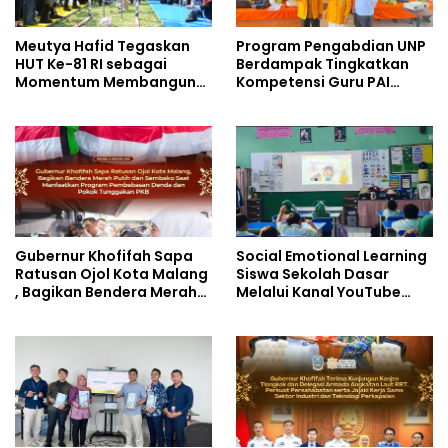
Meutya Hafid Tegaskan
Program Pengabdian UNP
HUT Ke-81 RI sebagai
Berdampak Tingkatkan
Momentum Membangun
Kompetensi Guru PAI
Kolaborasi yang Lebih
melalui AI dan Digital
Kuat di Kemkomdigi
Pedagogy
Gubernur Khofifah Sapa
Social Emotional Learning
Ratusan Ojol Kota Malang
Siswa Sekolah Dasar
, Bagikan Bendera Merah
Melalui Kanal YouTube
Putih dan Sembako Saat
Minivila
Manfaatkan Program
Pembebasan Denda dan
Pokok Tunggakan PKB