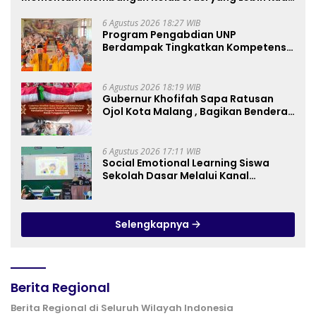
di Kemkomdigi
6 Agustus 2026 18:27 WIB
Program Pengabdian UNP
Berdampak Tingkatkan Kompetensi
Guru PAI melalui AI dan Digital
Pedagogy
6 Agustus 2026 18:19 WIB
Gubernur Khofifah Sapa Ratusan
Ojol Kota Malang , Bagikan Bendera
Merah Putih dan Sembako Saat
Manfaatkan Program Pembebasan
Denda dan Pokok Tunggakan PKB
6 Agustus 2026 17:11 WIB
Social Emotional Learning Siswa
Sekolah Dasar Melalui Kanal
YouTube Minivila
Selengkapnya
Berita Regional
Berita Regional di Seluruh Wilayah Indonesia