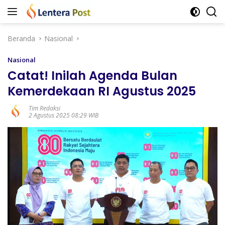
Langsung
ke
konten
Beranda
Nasional
Nasional
Catat! Inilah Agenda Bulan
Kemerdekaan RI Agustus 2025
Tim Redaksi
2 Agustus 2025 08:29 WIB