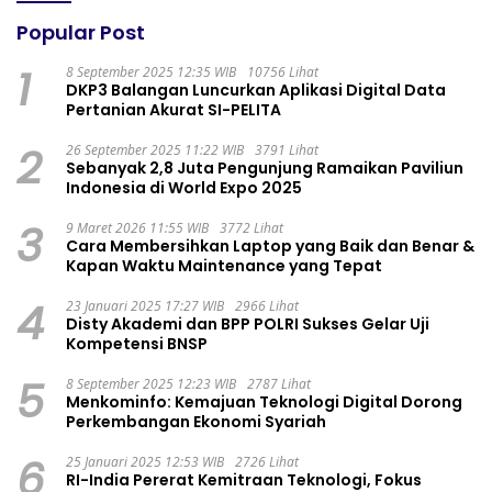
Popular Post
1
8 September 2025 12:35 WIB
10756 Lihat
DKP3 Balangan Luncurkan Aplikasi Digital Data
Pertanian Akurat SI-PELITA
2
26 September 2025 11:22 WIB
3791 Lihat
Sebanyak 2,8 Juta Pengunjung Ramaikan Paviliun
Indonesia di World Expo 2025
3
9 Maret 2026 11:55 WIB
3772 Lihat
Cara Membersihkan Laptop yang Baik dan Benar &
Kapan Waktu Maintenance yang Tepat
4
23 Januari 2025 17:27 WIB
2966 Lihat
Disty Akademi dan BPP POLRI Sukses Gelar Uji
Kompetensi BNSP
5
8 September 2025 12:23 WIB
2787 Lihat
Menkominfo: Kemajuan Teknologi Digital Dorong
Perkembangan Ekonomi Syariah
6
25 Januari 2025 12:53 WIB
2726 Lihat
RI-India Pererat Kemitraan Teknologi, Fokus