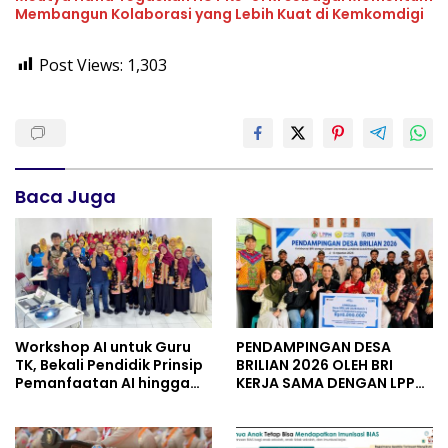
Membangun Kolaborasi yang Lebih Kuat di Kemkomdigi
Post Views:
1,303
Baca Juga
Workshop AI untuk Guru
PENDAMPINGAN DESA
TK, Bekali Pendidik Prinsip
BRILIAN 2026 OLEH BRI
Pemanfaatan AI hingga
KERJA SAMA DENGAN LPPM
Praktik Membuat Media
UNIVERSITAS JENDERAL
Ajar
SOEDIRMAN PURWOKERTO