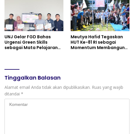
Perkuat Persatuan dan
Semangat Nasionalisme
UNJ Gelar FGD Bahas
Meutya Hafid Tegaskan
Urgensi Green Skills
HUT Ke-81 RI sebagai
sebagai Mata Pelajaran
Momentum Membangun
Umum Baru pada
Kolaborasi yang Lebih
Kurikulum SMK Pariwisata,
Kuat di Kemkomdigi
Perhotelan, dan UPW
Tinggalkan Balasan
Alamat email Anda tidak akan dipublikasikan.
Ruas yang wajib
ditandai
*