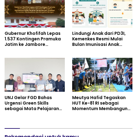
Gubernur Khofifah Lepas
Lindungi Anak dari PD3I,
1.537 Kontingen Pramuka
Kemenkes Resmi Mulai
Jatim ke Jambore
Bulan Imunisasi Anak
Nasional XII: Pesankan
Sekolah (BIAS) 2026
Pererat Persaudaraan,
Perkuat Persatuan dan
Semangat Nasionalisme
UNJ Gelar FGD Bahas
Meutya Hafid Tegaskan
Urgensi Green Skills
HUT Ke-81 RI sebagai
sebagai Mata Pelajaran
Momentum Membangun
Umum Baru pada
Kolaborasi yang Lebih
Kurikulum SMK Pariwisata,
Kuat di Kemkomdigi
Perhotelan, dan UPW
Rekomendasi untuk kamu