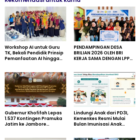
Workshop AI untuk Guru
PENDAMPINGAN DESA
TK, Bekali Pendidik Prinsip
BRILIAN 2026 OLEH BRI
Pemanfaatan AI hingga
KERJA SAMA DENGAN LPPM
Praktik Membuat Media
UNIVERSITAS JENDERAL
Ajar
SOEDIRMAN PURWOKERTO
Gubernur Khofifah Lepas
Lindungi Anak dari PD3I,
1.537 Kontingen Pramuka
Kemenkes Resmi Mulai
Jatim ke Jambore
Bulan Imunisasi Anak
Nasional XII: Pesankan
Sekolah (BIAS) 2026
Pererat Persaudaraan,