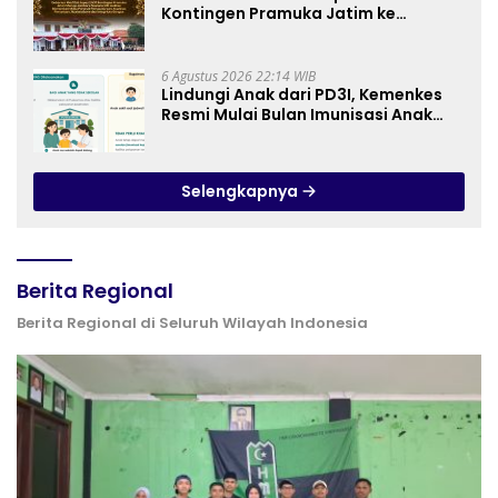
Kontingen Pramuka Jatim ke
Jambore Nasional XII: Pesankan
Pererat Persaudaraan, Perkuat
Persatuan dan Semangat
6 Agustus 2026 22:14 WIB
Nasionalisme
Lindungi Anak dari PD3I, Kemenkes
Resmi Mulai Bulan Imunisasi Anak
Sekolah (BIAS) 2026
Selengkapnya
Berita Regional
Berita Regional di Seluruh Wilayah Indonesia