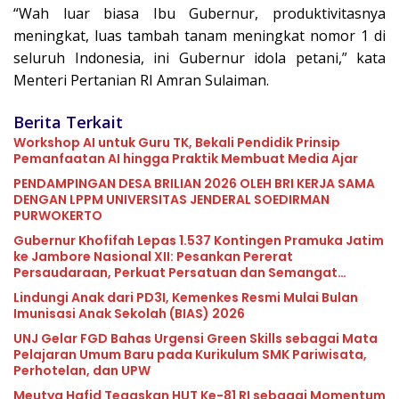
“Wah luar biasa Ibu Gubernur, produktivitasnya
meningkat, luas tambah tanam meningkat nomor 1 di
seluruh Indonesia, ini Gubernur idola petani,” kata
Menteri Pertanian RI Amran Sulaiman.
Berita Terkait
Workshop AI untuk Guru TK, Bekali Pendidik Prinsip
Pemanfaatan AI hingga Praktik Membuat Media Ajar
PENDAMPINGAN DESA BRILIAN 2026 OLEH BRI KERJA SAMA
DENGAN LPPM UNIVERSITAS JENDERAL SOEDIRMAN
PURWOKERTO
Gubernur Khofifah Lepas 1.537 Kontingen Pramuka Jatim
ke Jambore Nasional XII: Pesankan Pererat
Persaudaraan, Perkuat Persatuan dan Semangat
Nasionalisme
Lindungi Anak dari PD3I, Kemenkes Resmi Mulai Bulan
Imunisasi Anak Sekolah (BIAS) 2026
UNJ Gelar FGD Bahas Urgensi Green Skills sebagai Mata
Pelajaran Umum Baru pada Kurikulum SMK Pariwisata,
Perhotelan, dan UPW
Meutya Hafid Tegaskan HUT Ke-81 RI sebagai Momentum