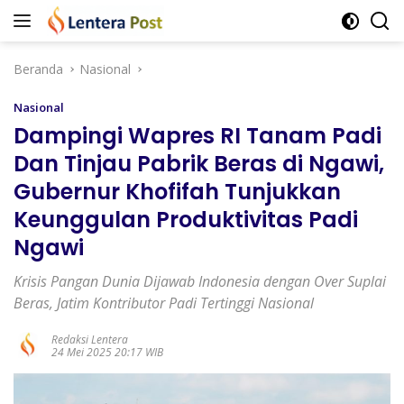
Langsung
ke
konten
Beranda
Nasional
Nasional
Dampingi Wapres RI Tanam Padi
Dan Tinjau Pabrik Beras di Ngawi,
Gubernur Khofifah Tunjukkan
Keunggulan Produktivitas Padi
Ngawi
Krisis Pangan Dunia Dijawab Indonesia dengan Over Suplai
Beras, Jatim Kontributor Padi Tertinggi Nasional
Redaksi Lentera
24 Mei 2025 20:17 WIB