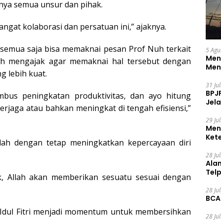
dnya semua unsur dan pihak.
gat kolaborasi dan persatuan ini,” ajaknya.
 semua saja bisa memaknai pesan Prof Nuh terkait
5 Agu
Men
ifah mengajak agar memaknai hal tersebut dengan
Men
 lebih kuat.
31 Ju
BPJ
bus peningkatan produktivitas, dan ayo hitung
Jela
erjaga atau bahkan meningkat di tengah efisiensi,”
29 Ju
Men
Ket
lah dengan tetap meningkatkan kepercayaan diri
Ceg
.
28 Ju
Ala
Tel
k, Allah akan memberikan sesuatu sesuai dengan
28 Ju
BCA
p Idul Fitri menjadi momentum untuk membersihkan
28 Ju