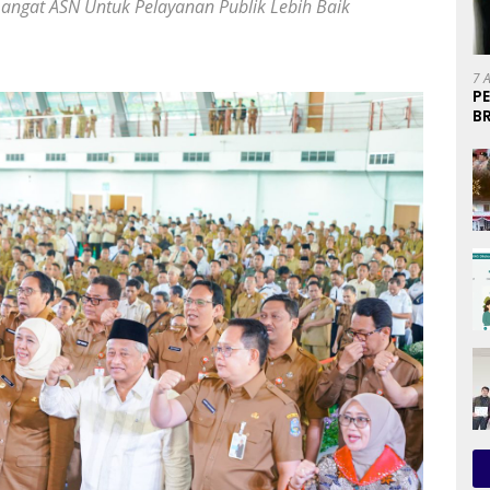
mangat ASN Untuk Pelayanan Publik Lebih Baik
7 
P
B
U
P