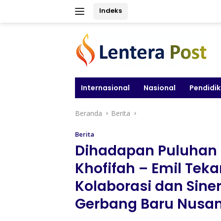
Langsung
Indeks
ke
konten
Internasional
Nasional
Pendidi
Beranda
Berita
Berita
Dihadapan Puluhan 
Khofifah – Emil Tek
Kolaborasi dan Sin
Gerbang Baru Nusan