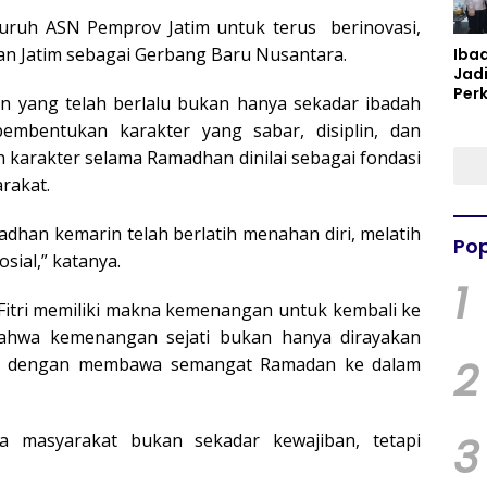
eluruh ASN Pemprov Jatim untuk terus berinovasi,
an Jatim sebagai Gerbang Baru Nusantara.
Iba
Jad
Per
 yang telah berlalu bukan hanya sekadar ibadah
Spir
pembentukan karakter yang sabar, disiplin, dan
Per
 karakter selama Ramadhan dinilai sebagai fondasi
rakat.
dhan kemarin telah berlatih menahan diri, melatih
Pop
sial,” katanya.
1
Fitri memiliki makna kemenangan untuk kembali ke
 bahwa kemenangan sejati bukan hanya dirayakan
2
an dengan membawa semangat Ramadan ke dalam
3
da masyarakat bukan sekadar kewajiban, tetapi