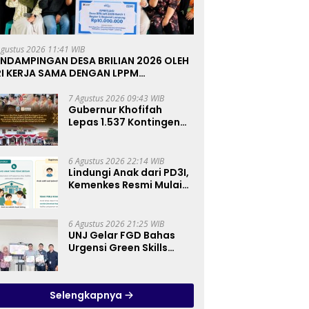
Agustus 2026 11:41 WIB
ENDAMPINGAN DESA BRILIAN 2026 OLEH
RI KERJA SAMA DENGAN LPPM
NIVERSITAS JENDERAL SOEDIRMAN
URWOKERTO
7 Agustus 2026 09:43 WIB
Gubernur Khofifah
Lepas 1.537 Kontingen
Pramuka Jatim ke
Jambore Nasional XII:
Pesankan Pererat
6 Agustus 2026 22:14 WIB
Persaudaraan, Perkuat
Lindungi Anak dari PD3I,
Persatuan dan
Kemenkes Resmi Mulai
Semangat Nasionalisme
Bulan Imunisasi Anak
Sekolah (BIAS) 2026
6 Agustus 2026 21:25 WIB
UNJ Gelar FGD Bahas
Urgensi Green Skills
sebagai Mata Pelajaran
Umum Baru pada
Kurikulum SMK
Selengkapnya
Pariwisata, Perhotelan,