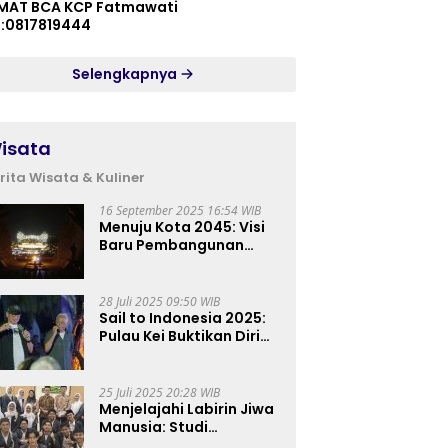
MAT BCA KCP Fatmawati
p:0817819444
Selengkapnya
isata
rita Wisata & Kuliner
16 September 2025 16:54 WIB
Menuju Kota 2045: Visi
Baru Pembangunan
Perkotaan Indonesia
28 Juli 2025 09:50 WIB
Sail to Indonesia 2025:
Pulau Kei Buktikan Diri
sebagai Destinasi Kelas
Dunia
25 Juli 2025 20:28 WIB
Menjelajahi Labirin Jiwa
Manusia: Studi
Lapangan Mahasiswa