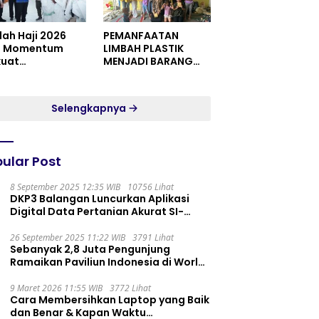
dah Haji 2026
PEMANFAATAN
i Momentum
LIMBAH PLASTIK
kuat
MENJADI BARANG
itualitas dan
YANG MEMILIKI NILAI
satuan
JUAL MASYARAKAT
WIDORO GADING
Selengkapnya
RESIDENCE
ular Post
8 September 2025 12:35 WIB
10756 Lihat
DKP3 Balangan Luncurkan Aplikasi
Digital Data Pertanian Akurat SI-
PELITA
26 September 2025 11:22 WIB
3791 Lihat
Sebanyak 2,8 Juta Pengunjung
Ramaikan Paviliun Indonesia di World
Expo 2025
9 Maret 2026 11:55 WIB
3772 Lihat
Cara Membersihkan Laptop yang Baik
dan Benar & Kapan Waktu