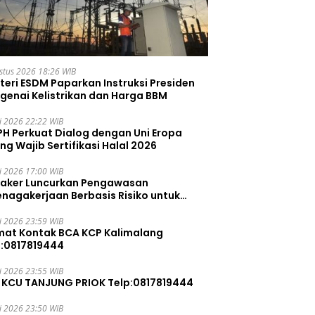
stus 2026 18:26 WIB
teri ESDM Paparkan Instruksi Presiden
genai Kelistrikan dan Harga BBM
li 2026 22:22 WIB
PH Perkuat Dialog dengan Uni Eropa
ng Wajib Sertifikasi Halal 2026
li 2026 17:00 WIB
aker Luncurkan Pengawasan
enagakerjaan Berbasis Risiko untuk
ah Pelanggaran
li 2026 23:59 WIB
mat Kontak BCA KCP Kalimalang
p:0817819444
li 2026 23:55 WIB
 KCU TANJUNG PRIOK Telp:0817819444
li 2026 23:50 WIB