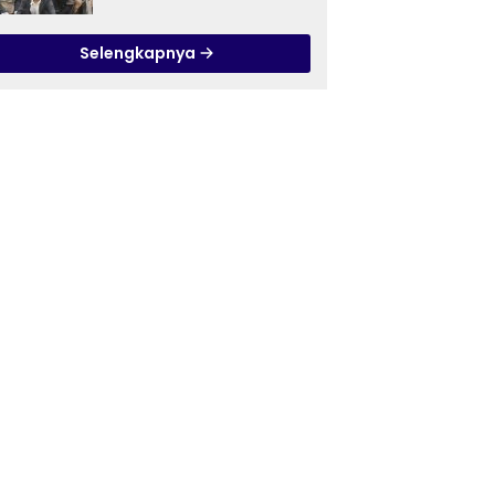
Ilmu Tasawuf ISQI Sunan
Pandanaran di RSJ
Selengkapnya
Grhasia