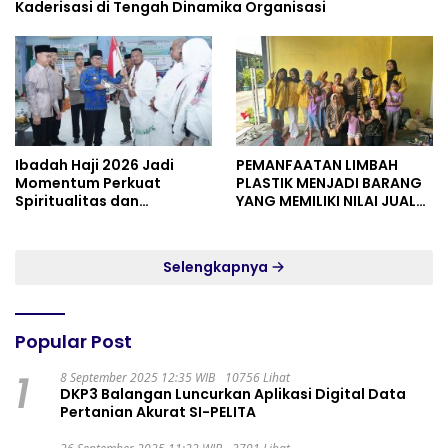
Kaderisasi di Tengah Dinamika Organisasi
Ibadah Haji 2026 Jadi
PEMANFAATAN LIMBAH
Momentum Perkuat
PLASTIK MENJADI BARANG
Spiritualitas dan
YANG MEMILIKI NILAI JUAL
Persatuan
MASYARAKAT WIDORO
GADING RESIDENCE
Selengkapnya
Popular Post
1
8 September 2025 12:35 WIB
10756 Lihat
DKP3 Balangan Luncurkan Aplikasi Digital Data
Pertanian Akurat SI-PELITA