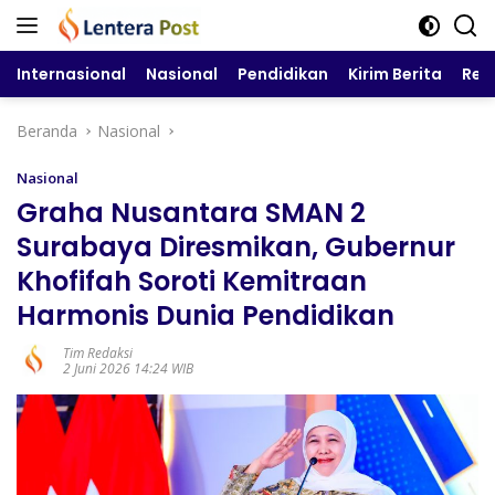
Langsung
ke
konten
Internasional
Nasional
Pendidikan
Kirim Berita
Reg
Beranda
Nasional
Nasional
Graha Nusantara SMAN 2
Surabaya Diresmikan, Gubernur
Khofifah Soroti Kemitraan
Harmonis Dunia Pendidikan
Tim Redaksi
2 Juni 2026 14:24 WIB