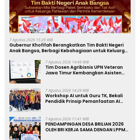
7 Agustus 2026 15:29 WIB
Gubernur Khofifah Berangkatkan Tim Bakti Negeri
Anak Bangsa, Berbagi Kebahagiaan untuk Keluarga
Pahlawan dan Perintis Kemerdekaan
7 Agustus 2026 14:49 WIB
Tim Dosen Agribisnis UPN Veteran
Jawa Timur Kembangkan Asisten
Keuangan Berbasis AI untuk
Kelompok Tani dan UMKM
7 Agustus 2026 14:29 WIB
Workshop AI untuk Guru TK, Bekali
Pendidik Prinsip Pemanfaatan AI
hingga Praktik Membuat Media Ajar
7 Agustus 2026 11:41 WIB
PENDAMPINGAN DESA BRILIAN 2026
OLEH BRI KERJA SAMA DENGAN LPPM
UNIVERSITAS JENDERAL SOEDIRMAN