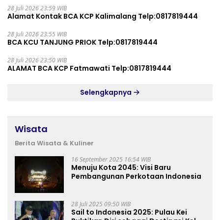
28 Juli 2026 23:59 WIB
Alamat Kontak BCA KCP Kalimalang Telp:0817819444
28 Juli 2026 23:55 WIB
BCA KCU TANJUNG PRIOK Telp:0817819444
28 Juli 2026 23:50 WIB
ALAMAT BCA KCP Fatmawati Telp:0817819444
Selengkapnya
Wisata
Berita Wisata & Kuliner
16 September 2025 16:54 WIB
Menuju Kota 2045: Visi Baru
Pembangunan Perkotaan Indonesia
28 Juli 2025 09:50 WIB
Sail to Indonesia 2025: Pulau Kei