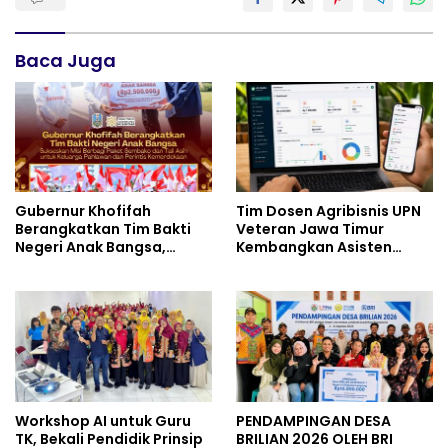
Baca Juga
Gubernur Khofifah
Tim Dosen Agribisnis UPN
Berangkatkan Tim Bakti
Veteran Jawa Timur
Negeri Anak Bangsa,
Kembangkan Asisten
Berbagi Kebahagiaan
Keuangan Berbasis AI
untuk Keluarga Pahlawan
untuk Kelompok Tani dan
dan Perintis Kemerdekaan
UMKM
Workshop AI untuk Guru
PENDAMPINGAN DESA
TK, Bekali Pendidik Prinsip
BRILIAN 2026 OLEH BRI