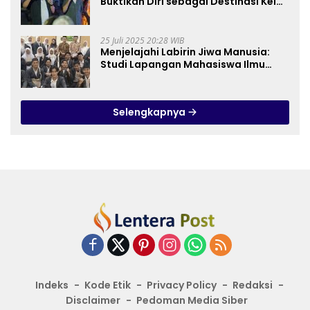
Buktikan Diri sebagai Destinasi Kelas
Dunia
25 Juli 2025 20:28 WIB
Menjelajahi Labirin Jiwa Manusia:
Studi Lapangan Mahasiswa Ilmu
Tasawuf ISQI Sunan Pandanaran di
RSJ Grhasia
Selengkapnya
Indeks
Kode Etik
Privacy Policy
Redaksi
Disclaimer
Pedoman Media Siber