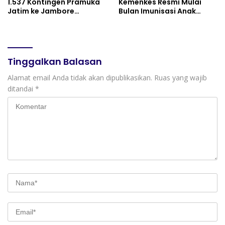
1.537 Kontingen Pramuka
Kemenkes Resmi Mulai
Jatim ke Jambore
Bulan Imunisasi Anak
Nasional XII: Pesankan
Sekolah (BIAS) 2026
Pererat Persaudaraan,
Perkuat Persatuan dan
Semangat Nasionalisme
Tinggalkan Balasan
Alamat email Anda tidak akan dipublikasikan.
Ruas yang wajib
ditandai
*