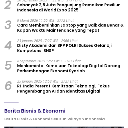
2
26 September 2025 11:22 WIB
3791 Lihat
Sebanyak 2,8 Juta Pengunjung Ramaikan Paviliun
Indonesia di World Expo 2025
3
9 Maret 2026 11:55 WIB
3772 Lihat
Cara Membersihkan Laptop yang Baik dan Benar &
Kapan Waktu Maintenance yang Tepat
4
23 Januari 2025 17:27 WIB
2966 Lihat
Disty Akademi dan BPP POLRI Sukses Gelar Uji
Kompetensi BNSP
5
8 September 2025 12:23 WIB
2787 Lihat
Menkominfo: Kemajuan Teknologi Digital Dorong
Perkembangan Ekonomi Syariah
6
25 Januari 2025 12:53 WIB
2727 Lihat
RI-India Pererat Kemitraan Teknologi, Fokus
Pengembangan AI dan Identitas Digital
Berita Bisnis & Ekonomi
Berita Bisnis & Ekonomi Seluruh Wilayah Indonesia