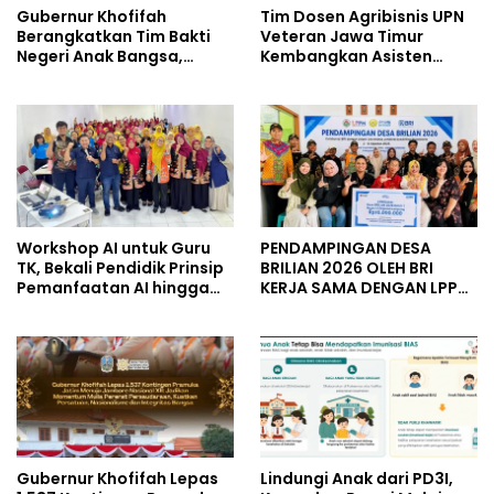
Gubernur Khofifah
Tim Dosen Agribisnis UPN
Berangkatkan Tim Bakti
Veteran Jawa Timur
Negeri Anak Bangsa,
Kembangkan Asisten
Berbagi Kebahagiaan
Keuangan Berbasis AI
untuk Keluarga Pahlawan
untuk Kelompok Tani dan
dan Perintis Kemerdekaan
UMKM
Workshop AI untuk Guru
PENDAMPINGAN DESA
TK, Bekali Pendidik Prinsip
BRILIAN 2026 OLEH BRI
Pemanfaatan AI hingga
KERJA SAMA DENGAN LPPM
Praktik Membuat Media
UNIVERSITAS JENDERAL
Ajar
SOEDIRMAN PURWOKERTO
Gubernur Khofifah Lepas
Lindungi Anak dari PD3I,