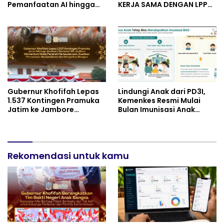
Pemanfaatan AI hingga
KERJA SAMA DENGAN LPPM
Praktik Membuat Media
UNIVERSITAS JENDERAL
Ajar
SOEDIRMAN PURWOKERTO
Gubernur Khofifah Lepas
Lindungi Anak dari PD3I,
1.537 Kontingen Pramuka
Kemenkes Resmi Mulai
Jatim ke Jambore
Bulan Imunisasi Anak
Nasional XII: Pesankan
Sekolah (BIAS) 2026
Pererat Persaudaraan,
Perkuat Persatuan dan
Semangat Nasionalisme
Rekomendasi untuk kamu