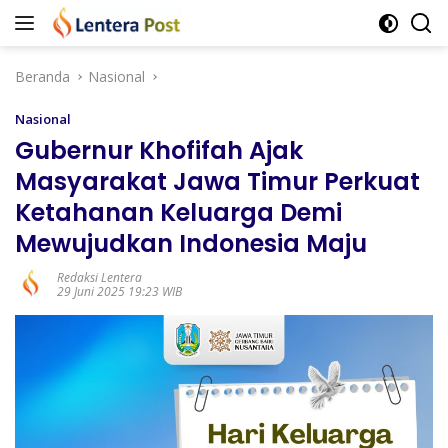
Langsung
ke
konten
Beranda
Nasional
Nasional
Gubernur Khofifah Ajak
Masyarakat Jawa Timur Perkuat
Ketahanan Keluarga Demi
Mewujudkan Indonesia Maju
Redaksi Lentera
29 Juni 2025 19:23 WIB