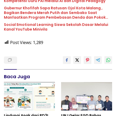
Kompetensi Guru PAI melalui AI dan Digital Pedagogy
Gubernur Khofifah Sapa Ratusan Ojol Kota Malang ,
Bagikan Bendera Merah Putih dan Sembako Saat
Manfaatkan Program Pembebasan Denda dan Pokok
Tunggakan PKB
Social Emotional Learning Siswa Sekolah Dasar Melalui
Kanal YouTube Minivila
Post Views:
1,289
Baca Juga
Lindungi Anak dari PD3I,
UNJ Gelar FGD Bahas