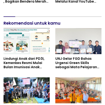
, Bagikan Bendera Merah
Melalui Kanal YouTube
Putih dan Sembako Saat
Minivila
Manfaatkan Program
Pembebasan Denda dan
Pokok Tunggakan PKB
Rekomendasi untuk kamu
Lindungi Anak dari PD3I,
UNJ Gelar FGD Bahas
Kemenkes Resmi Mulai
Urgensi Green Skills
Bulan Imunisasi Anak
sebagai Mata Pelajaran
Sekolah (BIAS) 2026
Umum Baru pada
Kurikulum SMK Pariwisata,
Perhotelan, dan UPW