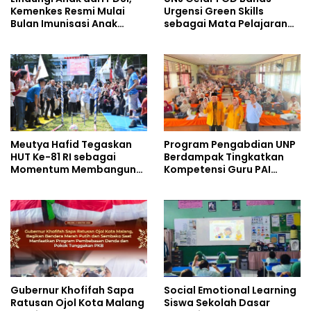
Kemenkes Resmi Mulai
Urgensi Green Skills
Bulan Imunisasi Anak
sebagai Mata Pelajaran
Sekolah (BIAS) 2026
Umum Baru pada
Kurikulum SMK Pariwisata,
Perhotelan, dan UPW
Meutya Hafid Tegaskan
Program Pengabdian UNP
HUT Ke-81 RI sebagai
Berdampak Tingkatkan
Momentum Membangun
Kompetensi Guru PAI
Kolaborasi yang Lebih
melalui AI dan Digital
Kuat di Kemkomdigi
Pedagogy
Gubernur Khofifah Sapa
Social Emotional Learning
Ratusan Ojol Kota Malang
Siswa Sekolah Dasar