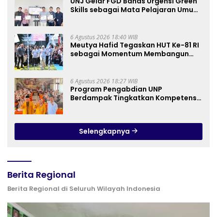
UNJ Gelar FGD Bahas Urgensi Green
Skills sebagai Mata Pelajaran Umum
Baru pada Kurikulum SMK Pariwisata,
Perhotelan, dan UPW
6 Agustus 2026 18:40 WIB
Meutya Hafid Tegaskan HUT Ke-81 RI
sebagai Momentum Membangun
Kolaborasi yang Lebih Kuat di
Kemkomdigi
6 Agustus 2026 18:27 WIB
Program Pengabdian UNP
Berdampak Tingkatkan Kompetensi
Guru PAI melalui AI dan Digital
Pedagogy
Selengkapnya
Berita Regional
Berita Regional di Seluruh Wilayah Indonesia