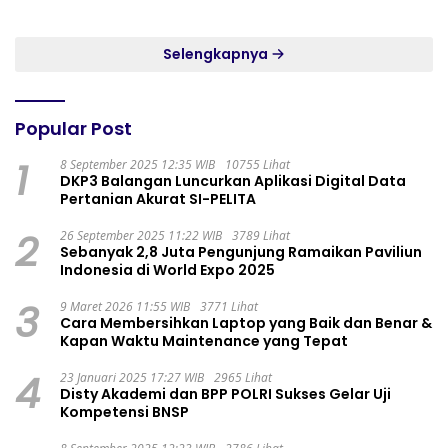
Persatuan
MASYARAKAT WIDORO
GADING RESIDENCE
Selengkapnya
Popular Post
1
8 September 2025 12:35 WIB
10755 Lihat
DKP3 Balangan Luncurkan Aplikasi Digital Data
Pertanian Akurat SI-PELITA
2
26 September 2025 11:22 WIB
3789 Lihat
Sebanyak 2,8 Juta Pengunjung Ramaikan Paviliun
Indonesia di World Expo 2025
3
9 Maret 2026 11:55 WIB
3771 Lihat
Cara Membersihkan Laptop yang Baik dan Benar &
Kapan Waktu Maintenance yang Tepat
4
23 Januari 2025 17:27 WIB
2965 Lihat
Disty Akademi dan BPP POLRI Sukses Gelar Uji
Kompetensi BNSP