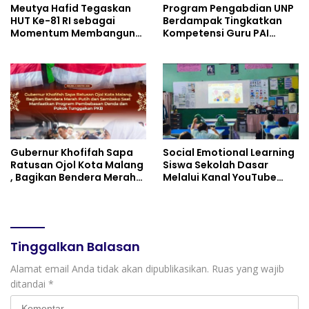
Meutya Hafid Tegaskan
Program Pengabdian UNP
HUT Ke-81 RI sebagai
Berdampak Tingkatkan
Momentum Membangun
Kompetensi Guru PAI
Kolaborasi yang Lebih
melalui AI dan Digital
Kuat di Kemkomdigi
Pedagogy
Gubernur Khofifah Sapa
Social Emotional Learning
Ratusan Ojol Kota Malang
Siswa Sekolah Dasar
, Bagikan Bendera Merah
Melalui Kanal YouTube
Putih dan Sembako Saat
Minivila
Manfaatkan Program
Pembebasan Denda dan
Pokok Tunggakan PKB
Tinggalkan Balasan
Alamat email Anda tidak akan dipublikasikan.
Ruas yang wajib
ditandai
*