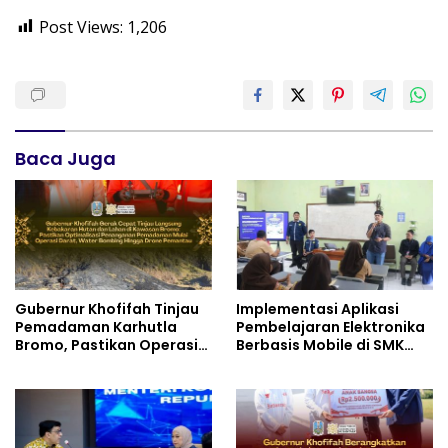
Post Views:
1,206
Baca Juga
Gubernur Khofifah Tinjau
Implementasi Aplikasi
Pemadaman Karhutla
Pembelajaran Elektronika
Bromo, Pastikan Operasi
Berbasis Mobile di SMK
Darat, Water Bombing
Negeri 10 Kota Bekasi,
dan Drone Dioptimalkan
Mendukung Digitalisasi
dan Inovasi Pembelajaran