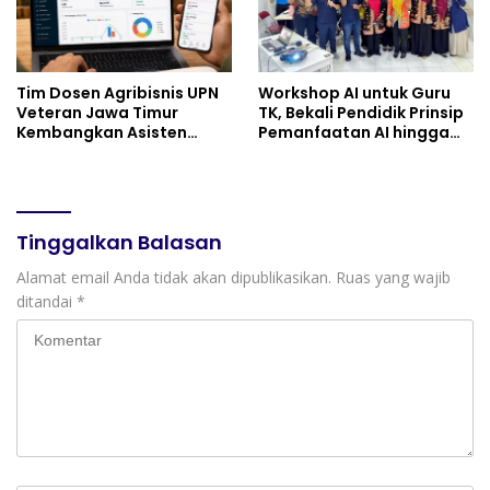
Tim Dosen Agribisnis UPN
Workshop AI untuk Guru
Veteran Jawa Timur
TK, Bekali Pendidik Prinsip
Kembangkan Asisten
Pemanfaatan AI hingga
Keuangan Berbasis AI
Praktik Membuat Media
untuk Kelompok Tani dan
Ajar
UMKM
Tinggalkan Balasan
Alamat email Anda tidak akan dipublikasikan.
Ruas yang wajib
ditandai
*