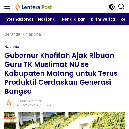
Langsung
ke
konten
Internasional
Nasional
Pendidikan
Kirim Berita
Reg
Beranda
Nasional
Nasional
Gubernur Khofifah Ajak Ribuan
Guru TK Muslimat NU se
Kabupaten Malang untuk Terus
Produktif Cerdaskan Generasi
Bangsa
Redaksi Lentera
18 Mei 2025 10:59 WIB