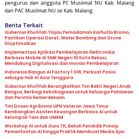
pengurus dan anggota PC Muslimat NU Kab. Malang
dan PAC Muslimat NU se Kab. Malang.
Berita Terkait
Gubernur Khofifah Tinjau Pemadaman Karhutla Bromo,
Pastikan Operasi Darat, Water Bombing dan Drone
Dioptimalkan
Implementasi Aplikasi Pembelajaran Elektronika
Berbasis Mobile di SMK Negeri 10 Kota Bekasi,
Mendukung Digitalisasi dan Inovasi Pembelajaran
Indonesia Bangun AI Factory 1 GW, Perkuat Posisi
sebagai Hub AI Asia Tenggara
Gubernur Khofifah Berangkatkan Tim Bakti Negeri Anak
Bangsa, Berbagi Kebahagiaan untuk Keluarga Pahlawan
dan Perintis Kemerdekaan
Tim Dosen Agribisnis UPN Veteran Jawa Timur
Kembangkan Asisten Keuangan Berbasis AI untuk
Kelompok Tani dan UMKM
Workshop AI untuk Guru TK, Bekali Pendidik Prinsip
Pemanfaatan AI hingga Praktik Membuat Media Ajar