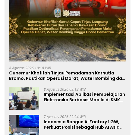
8 Agustus 2026 10:18 WIB
Gubernur Khofifah Tinjau Pemadaman Karhutla
Bromo, Pastikan Operasi Darat, Water Bombing dan
Drone Dioptimalkan
8 Agustus 2026 09:12 WIB
Implementasi Aplikasi Pembelajaran
Elektronika Berbasis Mobile di SMK
Negeri 10 Kota Bekasi, Mendukung
Digitalisasi dan Inovasi
Pembelajaran
7 Agustus 2026 22:24 WIB
Indonesia Bangun AI Factory 1 GW,
Perkuat Posisi sebagai Hub AI Asia
Tenggara