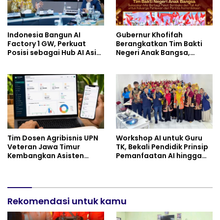
Indonesia Bangun AI
Gubernur Khofifah
Factory 1 GW, Perkuat
Berangkatkan Tim Bakti
Posisi sebagai Hub AI Asia
Negeri Anak Bangsa,
Tenggara
Berbagi Kebahagiaan
untuk Keluarga Pahlawan
dan Perintis Kemerdekaan
Tim Dosen Agribisnis UPN
Workshop AI untuk Guru
Veteran Jawa Timur
TK, Bekali Pendidik Prinsip
Kembangkan Asisten
Pemanfaatan AI hingga
Keuangan Berbasis AI
Praktik Membuat Media
untuk Kelompok Tani dan
Ajar
UMKM
Rekomendasi untuk kamu