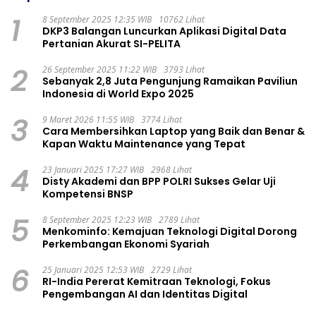
1
8 September 2025 12:35 WIB
10762 Lihat
DKP3 Balangan Luncurkan Aplikasi Digital Data
Pertanian Akurat SI-PELITA
2
26 September 2025 11:22 WIB
3793 Lihat
Sebanyak 2,8 Juta Pengunjung Ramaikan Paviliun
Indonesia di World Expo 2025
3
9 Maret 2026 11:55 WIB
3774 Lihat
Cara Membersihkan Laptop yang Baik dan Benar &
Kapan Waktu Maintenance yang Tepat
4
23 Januari 2025 17:27 WIB
2968 Lihat
Disty Akademi dan BPP POLRI Sukses Gelar Uji
Kompetensi BNSP
5
8 September 2025 12:23 WIB
2789 Lihat
Menkominfo: Kemajuan Teknologi Digital Dorong
Perkembangan Ekonomi Syariah
6
25 Januari 2025 12:53 WIB
2729 Lihat
RI-India Pererat Kemitraan Teknologi, Fokus
Pengembangan AI dan Identitas Digital