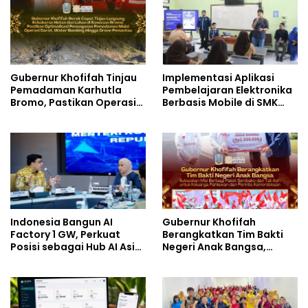
Gubernur Khofifah Tinjau
Implementasi Aplikasi
Pemadaman Karhutla
Pembelajaran Elektronika
Bromo, Pastikan Operasi
Berbasis Mobile di SMK
Darat, Water Bombing
Negeri 10 Kota Bekasi,
dan Drone Dioptimalkan
Mendukung Digitalisasi
dan Inovasi Pembelajaran
Indonesia Bangun AI
Gubernur Khofifah
Factory 1 GW, Perkuat
Berangkatkan Tim Bakti
Posisi sebagai Hub AI Asia
Negeri Anak Bangsa,
Tenggara
Berbagi Kebahagiaan
untuk Keluarga Pahlawan
dan Perintis Kemerdekaan