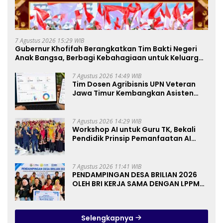
7 Agustus 2026 15:29 WIB
Gubernur Khofifah Berangkatkan Tim Bakti Negeri
Anak Bangsa, Berbagi Kebahagiaan untuk Keluarga
Pahlawan dan Perintis Kemerdekaan
7 Agustus 2026 14:49 WIB
Tim Dosen Agribisnis UPN Veteran
Jawa Timur Kembangkan Asisten
Keuangan Berbasis AI untuk
Kelompok Tani dan UMKM
7 Agustus 2026 14:29 WIB
Workshop AI untuk Guru TK, Bekali
Pendidik Prinsip Pemanfaatan AI
hingga Praktik Membuat Media Ajar
7 Agustus 2026 11:41 WIB
PENDAMPINGAN DESA BRILIAN 2026
OLEH BRI KERJA SAMA DENGAN LPPM
UNIVERSITAS JENDERAL SOEDIRMAN
PURWOKERTO
Selengkapnya