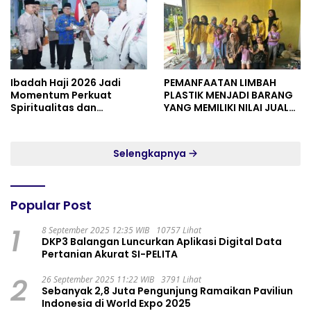
Ibadah Haji 2026 Jadi
PEMANFAATAN LIMBAH
Momentum Perkuat
PLASTIK MENJADI BARANG
Spiritualitas dan
YANG MEMILIKI NILAI JUAL
Persatuan
MASYARAKAT WIDORO
GADING RESIDENCE
Selengkapnya
Popular Post
1
8 September 2025 12:35 WIB
10757 Lihat
DKP3 Balangan Luncurkan Aplikasi Digital Data
Pertanian Akurat SI-PELITA
2
26 September 2025 11:22 WIB
3791 Lihat
Sebanyak 2,8 Juta Pengunjung Ramaikan Paviliun
Indonesia di World Expo 2025