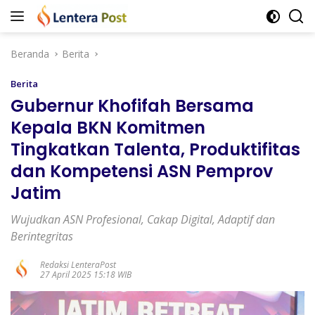
Langsung
ke
konten
Beranda
Berita
Berita
Gubernur Khofifah Bersama
Kepala BKN Komitmen
Tingkatkan Talenta, Produktifitas
dan Kompetensi ASN Pemprov
Jatim
Wujudkan ASN Profesional, Cakap Digital, Adaptif dan
Berintegritas
Redaksi LenteraPost
27 April 2025 15:18 WIB