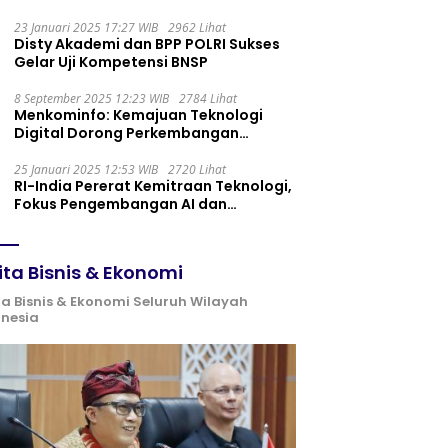
Maintenance yang Tepat
23 Januari 2025 17:27 WIB
2962 Lihat
Disty Akademi dan BPP POLRI Sukses
Gelar Uji Kompetensi BNSP
8 September 2025 12:23 WIB
2784 Lihat
Menkominfo: Kemajuan Teknologi
Digital Dorong Perkembangan
Ekonomi Syariah
25 Januari 2025 12:53 WIB
2720 Lihat
RI-India Pererat Kemitraan Teknologi,
Fokus Pengembangan AI dan
Identitas Digital
ita Bisnis & Ekonomi
ta Bisnis & Ekonomi Seluruh Wilayah
onesia