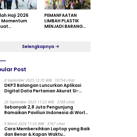
dah Haji 2026
PEMANFAATAN
i Momentum
LIMBAH PLASTIK
kuat
MENJADI BARANG
itualitas dan
YANG MEMILIKI NILAI
satuan
JUAL MASYARAKAT
WIDORO GADING
Selengkapnya
RESIDENCE
ular Post
8 September 2025 12:35 WIB
10754 Lihat
DKP3 Balangan Luncurkan Aplikasi
Digital Data Pertanian Akurat SI-
PELITA
26 September 2025 11:22 WIB
3788 Lihat
Sebanyak 2,8 Juta Pengunjung
Ramaikan Paviliun Indonesia di World
Expo 2025
9 Maret 2026 11:55 WIB
3767 Lihat
Cara Membersihkan Laptop yang Baik
dan Benar & Kapan Waktu