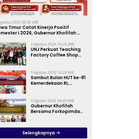
Agustus 2026 09:36 WIB
wa Timur Catat Kinerja Positif
mester I 2026, Gubernur Khofifah:
ertumbuhan Ekonomi Tertinggi di
ulau Jawa
5 Agustus 2026 16:26 WIB
UNJ Perkuat Teaching
Factory Coffee Shop
melalui Pelatihan
Barista dan Produksi
Cookies di SLBN 2
5 Agustus 2026 14:29 WIB
Central Kota Cimahi
Sambut Bulan HUT ke-81
Kemerdekaan RI,
Gubernur Khofifah
Semarakkan Pasar
Murah di Gresik dengan
5 Agustus 2026 08:49 WIB
Berbagi Ribuan Bendera
Gubernur Khofifah
Merah Putih Bagi
Bersama Forkopimda
Masyarakat
dan Tokoh Lintas
Agama Perkuat
Komitmen Jaga
Selengkapnya
Kedamaian Jawa Timur