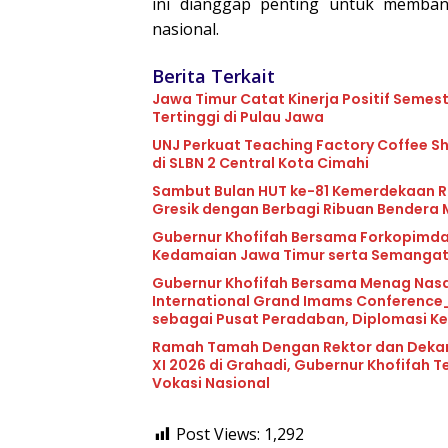
ini dianggap penting untuk memban
nasional.
Berita Terkait
Jawa Timur Catat Kinerja Positif Semes
Tertinggi di Pulau Jawa
UNJ Perkuat Teaching Factory Coffee Sh
di SLBN 2 Central Kota Cimahi
Sambut Bulan HUT ke-81 Kemerdekaan RI
Gresik dengan Berbagi Ribuan Bendera 
Gubernur Khofifah Bersama Forkopimda
Kedamaian Jawa Timur serta Semanga
Gubernur Khofifah Bersama Menag Nasar
International Grand Imams Conference_
sebagai Pusat Peradaban, Diplomasi 
Ramah Tamah Dengan Rektor dan Dekan V
XI 2026 di Grahadi, Gubernur Khofifah
Vokasi Nasional
Post Views:
1,292