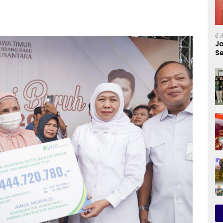
6 
Ja
Se
P
P