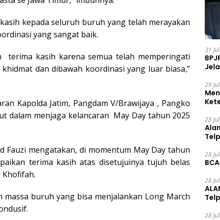
sta se Jawa Timur,” imbuhnya.
a kasih kepada seluruh buruh yang telah merayakan
rdinasi yang sangat baik.
31 Ju
an terima kasih karena semua telah memperingati
BPJ
Jela
hidmat dan dibawah koordinasi yang luar biasa,”
29 Ju
Men
Ket
jaran Kapolda Jatim, Pangdam V/Brawijaya , Pangko
Ceg
urut dalam menjaga kelancaran May Day tahun 2025
28 Ju
Ala
Tel
mad Fauzi mengatakan, di momentum May Day tahun
28 Ju
aikan terima kasih atas disetujuinya tujuh belas
BCA
Khofifah.
28 Ju
ALA
ruh massa buruh yang bisa menjalankan Long March
Tel
ondusif.
28 Ju