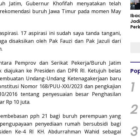
uh Jatim, Gubernur Khofifah menyatakan telah
 rekomendasi buruh Jawa Timur pada momen May
Iba
Jad
Per
Spir
pirasi. 17 aspirasi ini sudah saya tanda tangani,
Per
a disaksikan oleh Pak Fauzi dan Pak Jazuli dari
h.
tara Pemprov dan Serikat Pekerja/Buruh Jatim
Pop
k diajukan ke Presiden dan DPR RI. Ketujuh belas
t pembuatan Undang-Undang Ketenagakerjaan baru
1
stitusi Nomor 168/PUU-XXI/2023 dan pengkajian
0/2016 tentang penyesuaian besar Penghasilan
r Rp 10 juta.
2
 pembebasan pph 21 bagi buruh perempuan yang
 pengupayaan penyediaan rumah bersubsidi bagi
3
iden Ke-4 RI KH. Abdurrahman Wahid sebagai