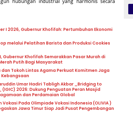
gun hubungan industrial yang harmonis secara
ter I 2026, Gubernur Khofifah: Pertumbuhan Ekonomi
op melalui Pelatihan Barista dan Produksi Cookies
, Gubernur Khofifah Semarakkan Pasar Murah di
Merah Putih Bagi Masyarakat
 dan Tokoh Lintas Agama Perkuat Komitmen Jaga
t Kebangsaan
uddin Umar Hadiri Tabligh Akbar _Bridging to
 (IGIC) 2026: Dukung Penguatan Peran Masjid
Keagamaan dan Perdamaian Global
okasi Pada Olimpiade Vokasi Indonesia (OLIVIA )
 Tegaskan Jawa Timur Siap Jadi Pusat Pengembangan