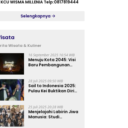
 KCU WISMA MILLENIA Telp:0817819444
Selengkapnya
isata
rita Wisata & Kuliner
16 September 2025 16:54 WIB
Menuju Kota 2045: Visi
Baru Pembangunan
Perkotaan Indonesia
28 Juli 2025 09:50 WIB
Sail to Indonesia 2025:
Pulau Kei Buktikan Diri
sebagai Destinasi Kelas
Dunia
25 Juli 2025 20:28 WIB
Menjelajahi Labirin Jiwa
Manusia: Studi
Lapangan Mahasiswa
Ilmu Tasawuf ISQI Sunan