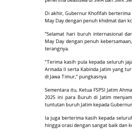
penerima beasiswa di SMA dan SMK Swa
Di akhir, Gubernur Khofifah berterim
May Day dengan penuh khidmat dan koo
“Selamat hari buruh internasional d
May Day dengan penuh kebersamaan, k
terangnya.
“Terima kasih pula kepada seluruh ja
Armada II serta Kabinda Jatim yang t
di Jawa Timur,” pungkasnya.
Sementara itu, Ketua FSPSI Jatim Ah
2025 ini para Buruh di Jatim menyamp
tuntutan buruh Jatim kepada Gubernur 
Ia juga berterima kasih kepada selu
hingga orasi dengan sangat baik dan k