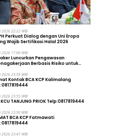
li 2026 22:22 WIB
PH Perkuat Dialog dengan Uni Eropa
ng Wajib Sertifikasi Halal 2026
li 2026 17:00 WIB
aker Luncurkan Pengawasan
enagakerjaan Berbasis Risiko untuk
ah Pelanggaran
li 2026 23:59 WIB
mat Kontak BCA KCP Kalimalang
p:0817819444
li 2026 23:55 WIB
 KCU TANJUNG PRIOK Telp:0817819444
li 2026 23:50 WIB
MAT BCA KCP Fatmawati
p:0817819444
li 2026 23:47 WIB