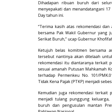
Dihadapan ribuan buruh dari selur
menyepakati dan menandatangani 17
Day tahun ini.
“Terima kasih atas rekomendasi dan as
bersama Pak Wakil Gubernur yang jug
Serikat Buruh,” ucap Gubernur Khofifa
Ketujuh belas komitmen bersama an
tersebut nantinya akan ditelaah untu
rekomendasi itu diantaranya terkai
sesuai amanah Putusan Mahkamah Kon
terhadap Permenkeu No. 101/PMK.01
Tidak Kena Pajak (PTKP) menjadi sebesa
Kemudian juga rekomendasi terkait
menjadi tulang punggung keluarga,
buruh dan pengusulan mantan Pres
Pahlawan Nasional.