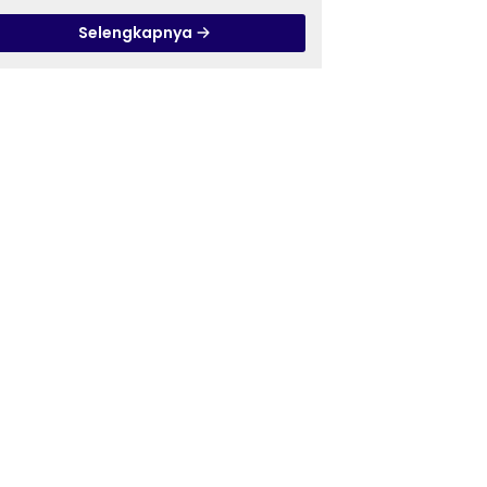
Pandanaran di RSJ
Selengkapnya
Grhasia