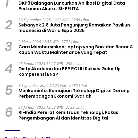
1
DKP3 Balangan Luncurkan Aplikasi Digital Data
Pertanian Akurat SI-PELITA
2
26 September 2025 11:22 WIB
3789 Lihat
Sebanyak 2,8 Juta Pengunjung Ramaikan Paviliun
Indonesia di World Expo 2025
3
9 Maret 2026 11:55 WIB
3771 Lihat
Cara Membersihkan Laptop yang Baik dan Benar &
Kapan Waktu Maintenance yang Tepat
4
23 Januari 2025 17:27 WIB
2964 Lihat
Disty Akademi dan BPP POLRI Sukses Gelar Uji
Kompetensi BNSP
5
8 September 2025 12:23 WIB
2785 Lihat
Menkominfo: Kemajuan Teknologi Digital Dorong
Perkembangan Ekonomi Syariah
6
25 Januari 2025 12:53 WIB
2723 Lihat
RI-India Pererat Kemitraan Teknologi, Fokus
Pengembangan AI dan Identitas Digital