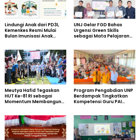
Lindungi Anak dari PD3I,
UNJ Gelar FGD Bahas
Kemenkes Resmi Mulai
Urgensi Green Skills
Bulan Imunisasi Anak
sebagai Mata Pelajaran
Sekolah (BIAS) 2026
Umum Baru pada
Kurikulum SMK Pariwisata,
Perhotelan, dan UPW
Meutya Hafid Tegaskan
Program Pengabdian UNP
HUT Ke-81 RI sebagai
Berdampak Tingkatkan
Momentum Membangun
Kompetensi Guru PAI
Kolaborasi yang Lebih
melalui AI dan Digital
Kuat di Kemkomdigi
Pedagogy