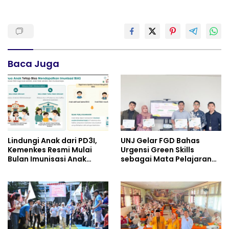
Baca Juga
Lindungi Anak dari PD3I,
UNJ Gelar FGD Bahas
Kemenkes Resmi Mulai
Urgensi Green Skills
Bulan Imunisasi Anak
sebagai Mata Pelajaran
Sekolah (BIAS) 2026
Umum Baru pada
Kurikulum SMK Pariwisata,
Perhotelan, dan UPW