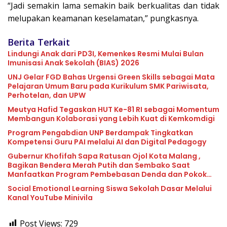
“Jadi semakin lama semakin baik berkualitas dan tidak
melupakan keamanan keselamatan,” pungkasnya.
Berita Terkait
Lindungi Anak dari PD3I, Kemenkes Resmi Mulai Bulan
Imunisasi Anak Sekolah (BIAS) 2026
UNJ Gelar FGD Bahas Urgensi Green Skills sebagai Mata
Pelajaran Umum Baru pada Kurikulum SMK Pariwisata,
Perhotelan, dan UPW
Meutya Hafid Tegaskan HUT Ke-81 RI sebagai Momentum
Membangun Kolaborasi yang Lebih Kuat di Kemkomdigi
Program Pengabdian UNP Berdampak Tingkatkan
Kompetensi Guru PAI melalui AI dan Digital Pedagogy
Gubernur Khofifah Sapa Ratusan Ojol Kota Malang ,
Bagikan Bendera Merah Putih dan Sembako Saat
Manfaatkan Program Pembebasan Denda dan Pokok
Tunggakan PKB
Social Emotional Learning Siswa Sekolah Dasar Melalui
Kanal YouTube Minivila
Post Views:
729