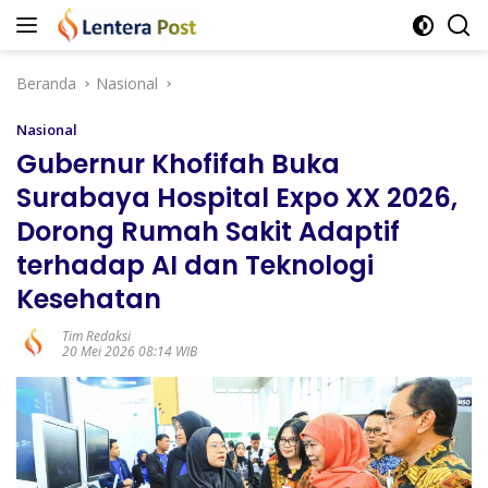
Langsung
ke
konten
Beranda
Nasional
Nasional
Gubernur Khofifah Buka
Surabaya Hospital Expo XX 2026,
Dorong Rumah Sakit Adaptif
terhadap AI dan Teknologi
Kesehatan
Tim Redaksi
20 Mei 2026 08:14 WIB