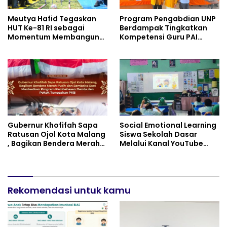
Meutya Hafid Tegaskan
Program Pengabdian UNP
HUT Ke-81 RI sebagai
Berdampak Tingkatkan
Momentum Membangun
Kompetensi Guru PAI
Kolaborasi yang Lebih
melalui AI dan Digital
Kuat di Kemkomdigi
Pedagogy
Gubernur Khofifah Sapa
Social Emotional Learning
Ratusan Ojol Kota Malang
Siswa Sekolah Dasar
, Bagikan Bendera Merah
Melalui Kanal YouTube
Putih dan Sembako Saat
Minivila
Manfaatkan Program
Pembebasan Denda dan
Pokok Tunggakan PKB
Rekomendasi untuk kamu