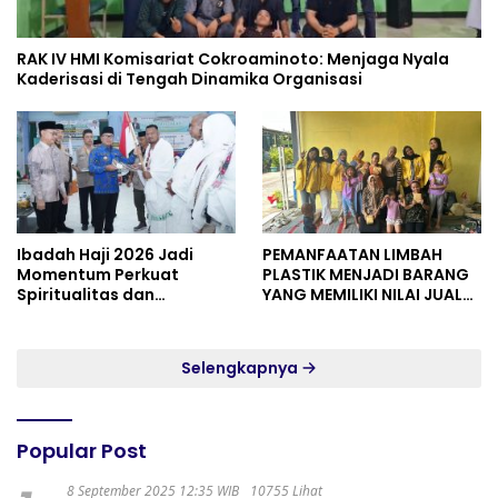
RAK IV HMI Komisariat Cokroaminoto: Menjaga Nyala
Kaderisasi di Tengah Dinamika Organisasi
Ibadah Haji 2026 Jadi
PEMANFAATAN LIMBAH
Momentum Perkuat
PLASTIK MENJADI BARANG
Spiritualitas dan
YANG MEMILIKI NILAI JUAL
Persatuan
MASYARAKAT WIDORO
GADING RESIDENCE
Selengkapnya
Popular Post
8 September 2025 12:35 WIB
10755 Lihat