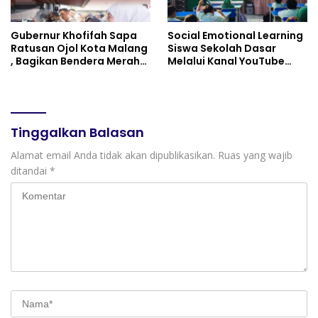
Gubernur Khofifah Sapa
Social Emotional Learning
Ratusan Ojol Kota Malang
Siswa Sekolah Dasar
, Bagikan Bendera Merah
Melalui Kanal YouTube
Putih dan Sembako Saat
Minivila
Manfaatkan Program
Pembebasan Denda dan
Pokok Tunggakan PKB
Tinggalkan Balasan
Alamat email Anda tidak akan dipublikasikan.
Ruas yang wajib
ditandai
*