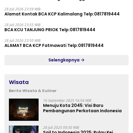
28 Juli 2026 23:59 WIB
Alamat Kontak BCA KCP Kalimalang Telp:0817819444
28 Juli 2026 23:55 WIB
BCA KCU TANJUNG PRIOK Telp:0817819444
28 Juli 2026 23:50 WIB
ALAMAT BCA KCP Fatmawati Telp:0817819444
Selengkapnya
Wisata
Berita Wisata & Kuliner
16 September 2025 16:54 WIB
Menuju Kota 2045: Visi Baru
Pembangunan Perkotaan Indonesia
28 Juli 2025 09:50 WIB
Sail to Indonesia 2025: Pulau Kei