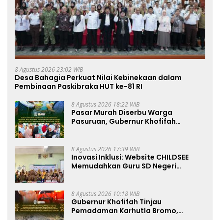
8 Agustus 2026 23:02 WIB
Desa Bahagia Perkuat Nilai Kebinekaan dalam
Pembinaan Paskibraka HUT ke-81 RI
8 Agustus 2026 18:22 WIB
Pasar Murah Diserbu Warga
Pasuruan, Gubernur Khofifah
Perkuat Instrumen Pengendalian
Harga dan Jaga Daya Beli
8 Agustus 2026 17:39 WIB
Inovasi Inklusi: Website CHILDSEE
Memudahkan Guru SD Negeri
Bantargebang III dalam Identifikasi
Anak Berkebutuhan Khusus
8 Agustus 2026 10:18 WIB
Gubernur Khofifah Tinjau
Pemadaman Karhutla Bromo,
Pastikan Operasi Darat, Water