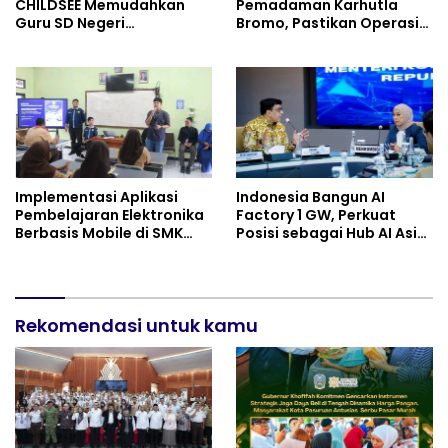
CHILDSEE Memudahkan
Pemadaman Karhutla
Guru SD Negeri
Bromo, Pastikan Operasi
Bantargebang III dalam
Darat, Water Bombing
Identifikasi Anak
dan Drone Dioptimalkan
Berkebutuhan Khusus
Implementasi Aplikasi
Indonesia Bangun AI
Pembelajaran Elektronika
Factory 1 GW, Perkuat
Berbasis Mobile di SMK
Posisi sebagai Hub AI Asia
Negeri 10 Kota Bekasi,
Tenggara
Mendukung Digitalisasi
dan Inovasi Pembelajaran
Rekomendasi untuk kamu