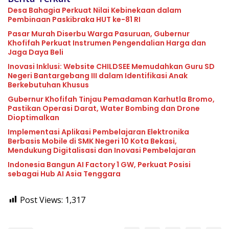
Desa Bahagia Perkuat Nilai Kebinekaan dalam
Pembinaan Paskibraka HUT ke-81 RI
Pasar Murah Diserbu Warga Pasuruan, Gubernur
Khofifah Perkuat Instrumen Pengendalian Harga dan
Jaga Daya Beli
Inovasi Inklusi: Website CHILDSEE Memudahkan Guru SD
Negeri Bantargebang III dalam Identifikasi Anak
Berkebutuhan Khusus
Gubernur Khofifah Tinjau Pemadaman Karhutla Bromo,
Pastikan Operasi Darat, Water Bombing dan Drone
Dioptimalkan
Implementasi Aplikasi Pembelajaran Elektronika
Berbasis Mobile di SMK Negeri 10 Kota Bekasi,
Mendukung Digitalisasi dan Inovasi Pembelajaran
Indonesia Bangun AI Factory 1 GW, Perkuat Posisi
sebagai Hub AI Asia Tenggara
Post Views:
1,317