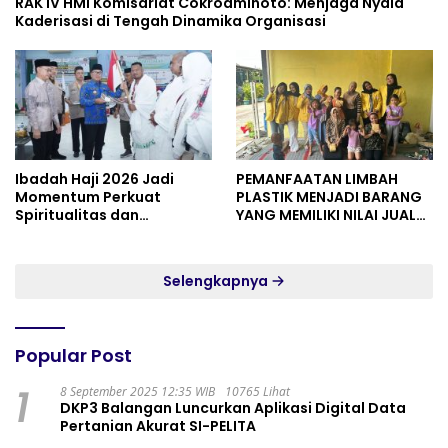
RAK IV HMI Komisariat Cokroaminoto: Menjaga Nyala
Kaderisasi di Tengah Dinamika Organisasi
Ibadah Haji 2026 Jadi
PEMANFAATAN LIMBAH
Momentum Perkuat
PLASTIK MENJADI BARANG
Spiritualitas dan
YANG MEMILIKI NILAI JUAL
Persatuan
MASYARAKAT WIDORO
GADING RESIDENCE
Selengkapnya
Popular Post
1
8 September 2025 12:35 WIB
10765 Lihat
DKP3 Balangan Luncurkan Aplikasi Digital Data
Pertanian Akurat SI-PELITA