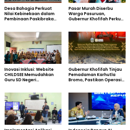
Desa Bahagia Perkuat
Pasar Murah Diserbu
Nilai Kebinekaan dalam
Warga Pasuruan,
Pembinaan Paskibraka
Gubernur Khofifah Perkuat
HUT ke-81 RI
Instrumen Pengendalian
Harga dan Jaga Daya Beli
Inovasi Inklusi: Website
Gubernur Khofifah Tinjau
CHILDSEE Memudahkan
Pemadaman Karhutla
Guru SD Negeri
Bromo, Pastikan Operasi
Bantargebang III dalam
Darat, Water Bombing
Identifikasi Anak
dan Drone Dioptimalkan
Berkebutuhan Khusus