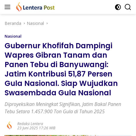
Langsung
ke
konten
Beranda
Nasional
Nasional
Gubernur Khofifah Dampingi
Wapres Gibran Tanam dan
Panen Tebu di Banyuwangi:
Jatim Kontribusi 51,87 Persen
Gula Nasional. Siap Wujudkan
Swasembada Gula Nasional
Diproyeksikan Meningkat Signifikan, Jatim Bakal Panen
Tebu Setara 1.457.900 Ton Gula di Tahun 2025
Redaksi Lentera
23 Juni 2025 17:26 WIB