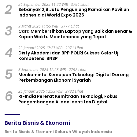
2
26 September 2025 11:22 WIB
3796 Lihat
Sebanyak 2,8 Juta Pengunjung Ramaikan Paviliun
Indonesia di World Expo 2025
3
9 Maret 2026 11:55 WIB
3777 Lihat
Cara Membersihkan Laptop yang Baik dan Benar &
Kapan Waktu Maintenance yang Tepat
4
23 Januari 2025 17:27 WIB
2971 Lihat
Disty Akademi dan BPP POLRI Sukses Gelar Uji
Kompetensi BNSP
5
8 September 2025 12:23 WIB
2792 Lihat
Menkominfo: Kemajuan Teknologi Digital Dorong
Perkembangan Ekonomi Syariah
6
25 Januari 2025 12:53 WIB
2732 Lihat
RI-India Pererat Kemitraan Teknologi, Fokus
Pengembangan AI dan Identitas Digital
Berita Bisnis & Ekonomi
Berita Bisnis & Ekonomi Seluruh Wilayah Indonesia