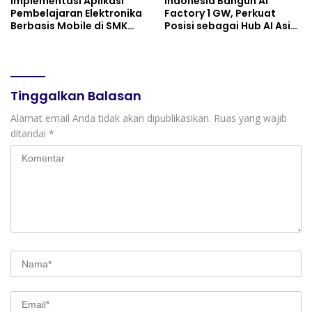
Implementasi Aplikasi
Indonesia Bangun AI
Pembelajaran Elektronika
Factory 1 GW, Perkuat
Berbasis Mobile di SMK
Posisi sebagai Hub AI Asia
Negeri 10 Kota Bekasi,
Tenggara
Mendukung Digitalisasi
dan Inovasi Pembelajaran
Tinggalkan Balasan
Alamat email Anda tidak akan dipublikasikan.
Ruas yang wajib
ditandai
*