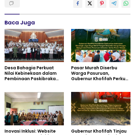
Baca Juga
Desa Bahagia Perkuat
Pasar Murah Diserbu
Nilai Kebinekaan dalam
Warga Pasuruan,
Pembinaan Paskibraka
Gubernur Khofifah Perkuat
HUT ke-81 RI
Instrumen Pengendalian
Harga dan Jaga Daya Beli
Inovasi Inklusi: Website
Gubernur Khofifah Tinjau