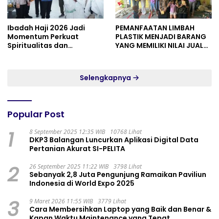
Ibadah Haji 2026 Jadi
PEMANFAATAN LIMBAH
Momentum Perkuat
PLASTIK MENJADI BARANG
Spiritualitas dan
YANG MEMILIKI NILAI JUAL
Persatuan
MASYARAKAT WIDORO
GADING RESIDENCE
Selengkapnya
Popular Post
1
8 September 2025 12:35 WIB
10768 Lihat
DKP3 Balangan Luncurkan Aplikasi Digital Data
Pertanian Akurat SI-PELITA
2
26 September 2025 11:22 WIB
3798 Lihat
Sebanyak 2,8 Juta Pengunjung Ramaikan Paviliun
Indonesia di World Expo 2025
3
9 Maret 2026 11:55 WIB
3779 Lihat
Cara Membersihkan Laptop yang Baik dan Benar &
Kapan Waktu Maintenance yang Tepat