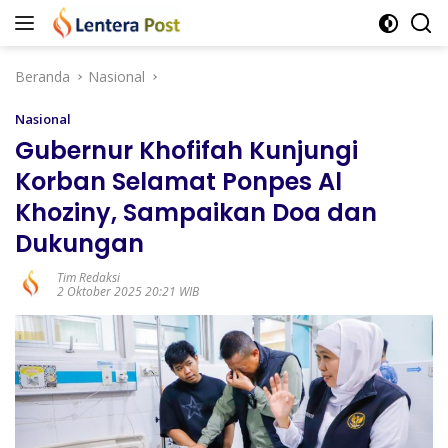
Langsung
ke
konten
Beranda
Nasional
Nasional
Gubernur Khofifah Kunjungi
Korban Selamat Ponpes Al
Khoziny, Sampaikan Doa dan
Dukungan
Tim Redaksi
2 Oktober 2025 20:21 WIB