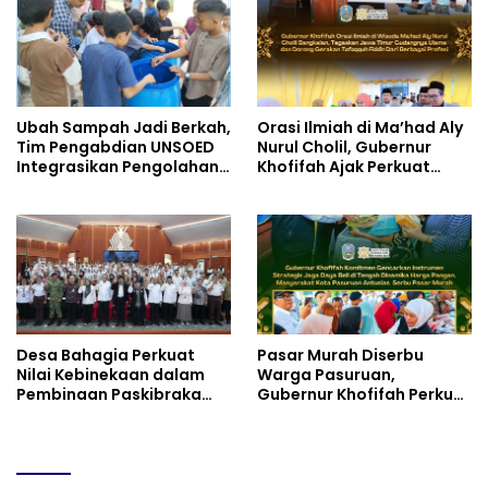
Ubah Sampah Jadi Berkah,
Orasi Ilmiah di Ma’had Aly
Tim Pengabdian UNSOED
Nurul Cholil, Gubernur
Integrasikan Pengolahan
Khofifah Ajak Perkuat
Sampah MBG dan
Gerakan Tafaqquh Fiddin
Budidaya Melon di SDIT
Mutiara Hati Purwokerto
Desa Bahagia Perkuat
Pasar Murah Diserbu
Nilai Kebinekaan dalam
Warga Pasuruan,
Pembinaan Paskibraka
Gubernur Khofifah Perkuat
HUT ke-81 RI
Instrumen Pengendalian
Harga dan Jaga Daya Beli