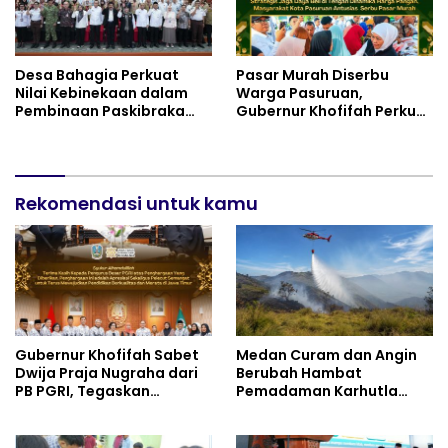
Desa Bahagia Perkuat
Pasar Murah Diserbu
Nilai Kebinekaan dalam
Warga Pasuruan,
Pembinaan Paskibraka
Gubernur Khofifah Perkuat
HUT ke-81 RI
Instrumen Pengendalian
Harga dan Jaga Daya Beli
Rekomendasi untuk kamu
Gubernur Khofifah Sabet
Medan Curam dan Angin
Dwija Praja Nugraha dari
Berubah Hambat
PB PGRI, Tegaskan
Pemadaman Karhutla
Komitmen Wujudkan
TNBTS
Pendidikan Jatim
Berkualitas dan Merata