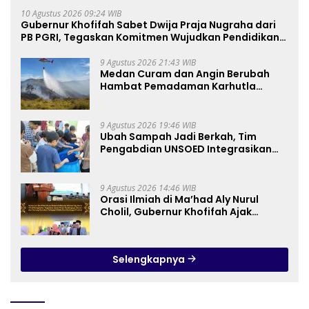
10 Agustus 2026 09:24 WIB
Gubernur Khofifah Sabet Dwija Praja Nugraha dari
PB PGRI, Tegaskan Komitmen Wujudkan Pendidikan
Jatim Berkualitas dan Merata
9 Agustus 2026 21:43 WIB
Medan Curam dan Angin Berubah
Hambat Pemadaman Karhutla
TNBTS
9 Agustus 2026 19:46 WIB
Ubah Sampah Jadi Berkah, Tim
Pengabdian UNSOED Integrasikan
Pengolahan Sampah MBG dan
Budidaya Melon di SDIT Mutiara Hati
Purwokerto
9 Agustus 2026 14:46 WIB
Orasi Ilmiah di Ma’had Aly Nurul
Cholil, Gubernur Khofifah Ajak
Perkuat Gerakan Tafaqquh Fiddin
Selengkapnya