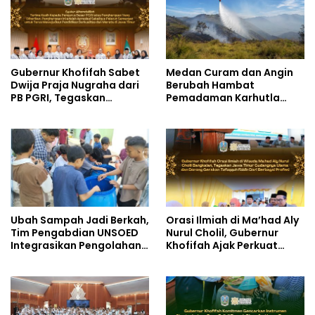
Gubernur Khofifah Sabet
Medan Curam dan Angin
Dwija Praja Nugraha dari
Berubah Hambat
PB PGRI, Tegaskan
Pemadaman Karhutla
Komitmen Wujudkan
TNBTS
Pendidikan Jatim
Berkualitas dan Merata
Ubah Sampah Jadi Berkah,
Orasi Ilmiah di Ma’had Aly
Tim Pengabdian UNSOED
Nurul Cholil, Gubernur
Integrasikan Pengolahan
Khofifah Ajak Perkuat
Sampah MBG dan
Gerakan Tafaqquh Fiddin
Budidaya Melon di SDIT
Mutiara Hati Purwokerto