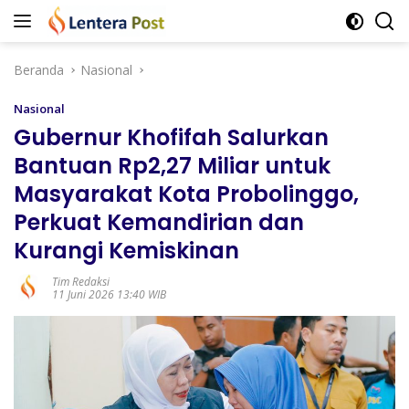
Langsung
ke
konten
Beranda
Nasional
Nasional
Gubernur Khofifah Salurkan
Bantuan Rp2,27 Miliar untuk
Masyarakat Kota Probolinggo,
Perkuat Kemandirian dan
Kurangi Kemiskinan
Tim Redaksi
11 Juni 2026 13:40 WIB