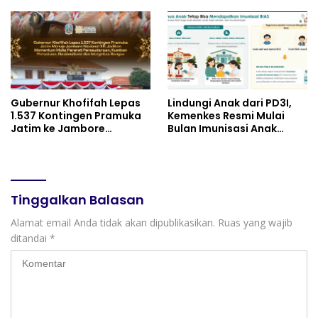
Ajar
SOEDIRMAN PURWOKERTO
Gubernur Khofifah Lepas
Lindungi Anak dari PD3I,
1.537 Kontingen Pramuka
Kemenkes Resmi Mulai
Jatim ke Jambore
Bulan Imunisasi Anak
Nasional XII: Pesankan
Sekolah (BIAS) 2026
Pererat Persaudaraan,
Perkuat Persatuan dan
Semangat Nasionalisme
Tinggalkan Balasan
Alamat email Anda tidak akan dipublikasikan.
Ruas yang wajib
ditandai
*