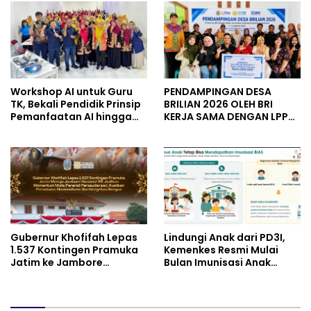
dan Perintis Kemerdekaan
UMKM
Workshop AI untuk Guru
PENDAMPINGAN DESA
TK, Bekali Pendidik Prinsip
BRILIAN 2026 OLEH BRI
Pemanfaatan AI hingga
KERJA SAMA DENGAN LPPM
Praktik Membuat Media
UNIVERSITAS JENDERAL
Ajar
SOEDIRMAN PURWOKERTO
Gubernur Khofifah Lepas
Lindungi Anak dari PD3I,
1.537 Kontingen Pramuka
Kemenkes Resmi Mulai
Jatim ke Jambore
Bulan Imunisasi Anak
Nasional XII: Pesankan
Sekolah (BIAS) 2026
Pererat Persaudaraan,
Perkuat Persatuan dan