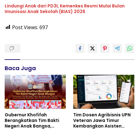
Nasionalisme
Lindungi Anak dari PD3I, Kemenkes Resmi Mulai Bulan
Imunisasi Anak Sekolah (BIAS) 2026
Post Views:
697
Baca Juga
Gubernur Khofifah
Tim Dosen Agribisnis UPN
Berangkatkan Tim Bakti
Veteran Jawa Timur
Negeri Anak Bangsa,
Kembangkan Asisten
Berbagi Kebahagiaan
Keuangan Berbasis AI
untuk Keluarga Pahlawan
untuk Kelompok Tani dan