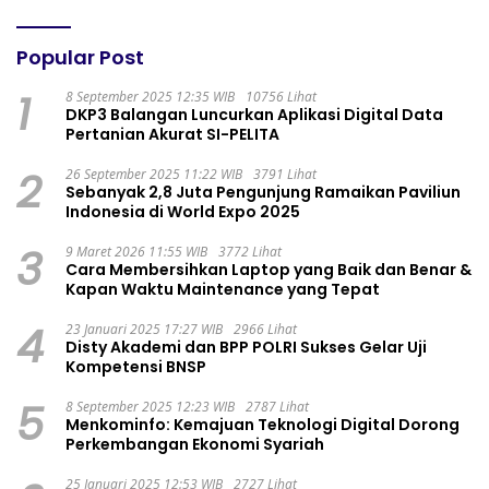
Popular Post
1
8 September 2025 12:35 WIB
10756 Lihat
DKP3 Balangan Luncurkan Aplikasi Digital Data
Pertanian Akurat SI-PELITA
2
26 September 2025 11:22 WIB
3791 Lihat
Sebanyak 2,8 Juta Pengunjung Ramaikan Paviliun
Indonesia di World Expo 2025
3
9 Maret 2026 11:55 WIB
3772 Lihat
Cara Membersihkan Laptop yang Baik dan Benar &
Kapan Waktu Maintenance yang Tepat
4
23 Januari 2025 17:27 WIB
2966 Lihat
Disty Akademi dan BPP POLRI Sukses Gelar Uji
Kompetensi BNSP
5
8 September 2025 12:23 WIB
2787 Lihat
Menkominfo: Kemajuan Teknologi Digital Dorong
Perkembangan Ekonomi Syariah
25 Januari 2025 12:53 WIB
2727 Lihat