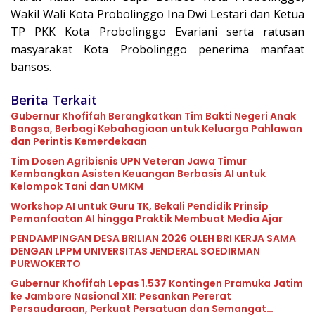
Wakil Wali Kota Probolinggo Ina Dwi Lestari dan Ketua
TP PKK Kota Probolinggo Evariani serta ratusan
masyarakat Kota Probolinggo penerima manfaat
bansos.
Berita Terkait
Gubernur Khofifah Berangkatkan Tim Bakti Negeri Anak
Bangsa, Berbagi Kebahagiaan untuk Keluarga Pahlawan
dan Perintis Kemerdekaan
Tim Dosen Agribisnis UPN Veteran Jawa Timur
Kembangkan Asisten Keuangan Berbasis AI untuk
Kelompok Tani dan UMKM
Workshop AI untuk Guru TK, Bekali Pendidik Prinsip
Pemanfaatan AI hingga Praktik Membuat Media Ajar
PENDAMPINGAN DESA BRILIAN 2026 OLEH BRI KERJA SAMA
DENGAN LPPM UNIVERSITAS JENDERAL SOEDIRMAN
PURWOKERTO
Gubernur Khofifah Lepas 1.537 Kontingen Pramuka Jatim
ke Jambore Nasional XII: Pesankan Pererat
Persaudaraan, Perkuat Persatuan dan Semangat