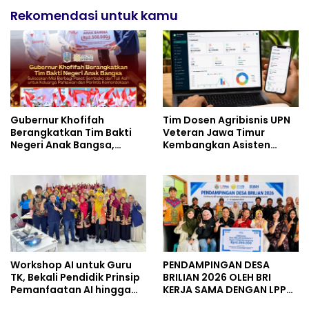
Semangat Nasionalisme
Rekomendasi untuk kamu
Gubernur Khofifah
Tim Dosen Agribisnis UPN
Berangkatkan Tim Bakti
Veteran Jawa Timur
Negeri Anak Bangsa,
Kembangkan Asisten
Berbagi Kebahagiaan
Keuangan Berbasis AI
untuk Keluarga Pahlawan
untuk Kelompok Tani dan
dan Perintis Kemerdekaan
UMKM
Workshop AI untuk Guru
PENDAMPINGAN DESA
TK, Bekali Pendidik Prinsip
BRILIAN 2026 OLEH BRI
Pemanfaatan AI hingga
KERJA SAMA DENGAN LPPM
Praktik Membuat Media
UNIVERSITAS JENDERAL