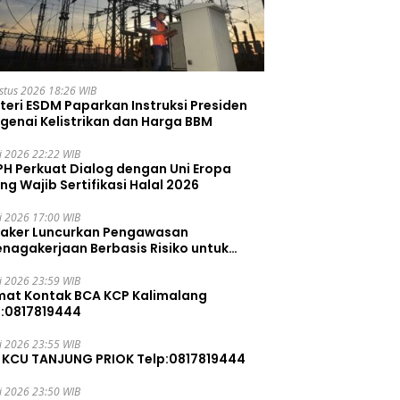
stus 2026 18:26 WIB
teri ESDM Paparkan Instruksi Presiden
genai Kelistrikan dan Harga BBM
li 2026 22:22 WIB
PH Perkuat Dialog dengan Uni Eropa
ng Wajib Sertifikasi Halal 2026
li 2026 17:00 WIB
aker Luncurkan Pengawasan
enagakerjaan Berbasis Risiko untuk
ah Pelanggaran
li 2026 23:59 WIB
mat Kontak BCA KCP Kalimalang
p:0817819444
li 2026 23:55 WIB
 KCU TANJUNG PRIOK Telp:0817819444
li 2026 23:50 WIB