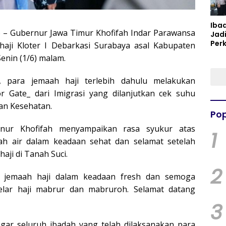
Iba
6 – Gubernur Jawa Timur Khofifah Indar Parawansa
Jad
Per
ji Kloter I Debarkasi Surabaya asal Kabupaten
Spir
enin (1/6) malam.
Per
, para jemaah haji terlebih dahulu melakukan
or Gate_ dari Imigrasi yang dilanjutkan cek suhu
ian Kesehatan.
Pop
nur Khofifah menyampaikan rasa syukur atas
1
ah air dalam keadaan sehat dan selamat setelah
aji di Tanah Suci.
2
ra jemaah haji dalam keadaan fresh dan semoga
elar haji mabrur dan mabruroh. Selamat datang
3
ar seluruh ibadah yang telah dilaksanakan para