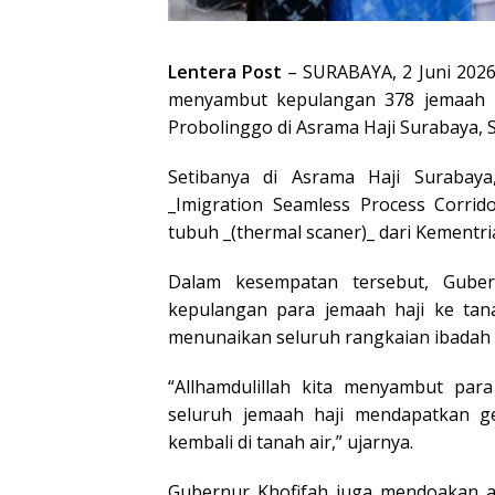
Lentera Post
– SURABAYA, 2 Juni 202
menyambut kepulangan 378 jemaah ha
Probolinggo di Asrama Haji Surabaya, S
Setibanya di Asrama Haji Surabaya
_Imigration Seamless Process Corrid
tubuh _(thermal scaner)_ dari Kementr
Dalam kesempatan tersebut, Guber
kepulangan para jemaah haji ke tan
menunaikan seluruh rangkaian ibadah h
“Allhamdulillah kita menyambut pa
seluruh jemaah haji mendapatkan g
kembali di tanah air,” ujarnya.
Gubernur Khofifah juga mendoakan ag