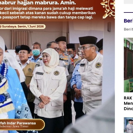
Ber
Beri
RAK
Men
Din