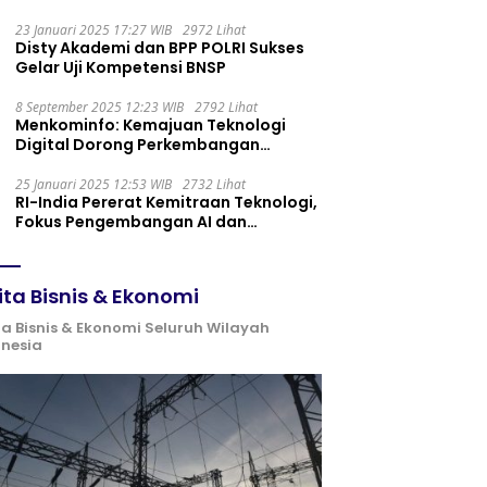
Maintenance yang Tepat
23 Januari 2025 17:27 WIB
2972 Lihat
Disty Akademi dan BPP POLRI Sukses
Gelar Uji Kompetensi BNSP
8 September 2025 12:23 WIB
2792 Lihat
Menkominfo: Kemajuan Teknologi
Digital Dorong Perkembangan
Ekonomi Syariah
25 Januari 2025 12:53 WIB
2732 Lihat
RI-India Pererat Kemitraan Teknologi,
Fokus Pengembangan AI dan
Identitas Digital
ita Bisnis & Ekonomi
ta Bisnis & Ekonomi Seluruh Wilayah
onesia