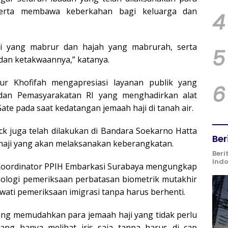
serta membawa keberkahan bagi keluarga dan
4
i yang mabrur dan hajah yang mabrurah, serta
5
dan ketakwaannya,” katanya.
r Khofifah mengapresiasi layanan publik yang
6
 dan Pemasyarakatan RI yang menghadirkan alat
ate pada saat kedatangan jemaah haji di tanah air.
ck juga telah dilakukan di Bandara Soekarno Hatta
Ber
haji yang akan melaksanakan keberangkatan.
Beri
Ind
 Koordinator PPIH Embarkasi Surabaya mengungkap
nologi pemeriksaan perbatasan biometrik mutakhir
i pemeriksaan imigrasi tanpa harus berhenti.
yang memudahkan para jemaah haji yang tidak perlu
ng hanya melihat iris saja tanpa harus di cap