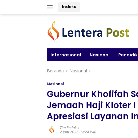
Langsung
Indeks
ke
konten
Internasional
Nasional
Pendidi
Beranda
Nasional
Nasional
Gubernur Khofifah 
Jemaah Haji Kloter I
Apresiasi Layanan I
Tim Redaksi
2 Juni 2026 09:24 WIB