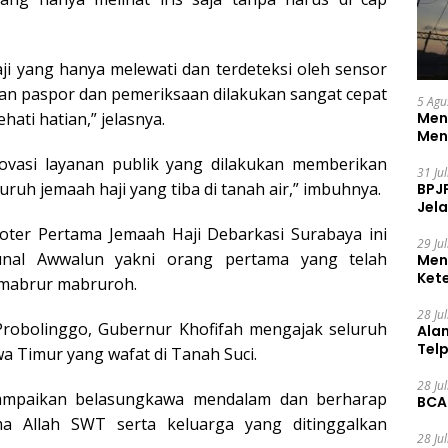
i yang hanya melewati dan terdeteksi oleh sensor
kan paspor dan pemeriksaan dilakukan sangat cepat
5 Agu
Men
ati hatian,” jelasnya.
Men
inovasi layanan publik yang dilakukan memberikan
31 Ju
uh jemaah haji yang tiba di tanah air,” imbuhnya.
BPJ
Jela
oter Pertama Jemaah Haji Debarkasi Surabaya ini
29 Ju
qunal Awwalun yakni orang pertama yang telah
Men
Ket
h mabrur mabruroh.
Ceg
28 Ju
 Probolinggo, Gubernur Khofifah mengajak seluruh
Ala
Tel
a Timur yang wafat di Tanah Suci.
28 Ju
yampaikan belasungkawa mendalam dan berharap
BCA
ma Allah SWT serta keluarga yang ditinggalkan
28 Ju