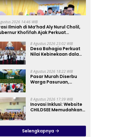
Agustus 2026 14:46 WIB
asi Ilmiah di Ma’had Aly Nurul Cholil,
bernur Khofifah Ajak Perkuat
erakan Tafaqquh Fiddin
8 Agustus 2026 23:02 WIB
Desa Bahagia Perkuat
Nilai Kebinekaan dalam
Pembinaan Paskibraka
HUT ke-81 RI
8 Agustus 2026 18:22 WIB
Pasar Murah Diserbu
Warga Pasuruan,
Gubernur Khofifah
Perkuat Instrumen
Pengendalian Harga
8 Agustus 2026 17:39 WIB
dan Jaga Daya Beli
Inovasi Inklusi: Website
CHILDSEE Memudahkan
Guru SD Negeri
Bantargebang III dalam
Identifikasi Anak
Selengkapnya
Berkebutuhan Khusus