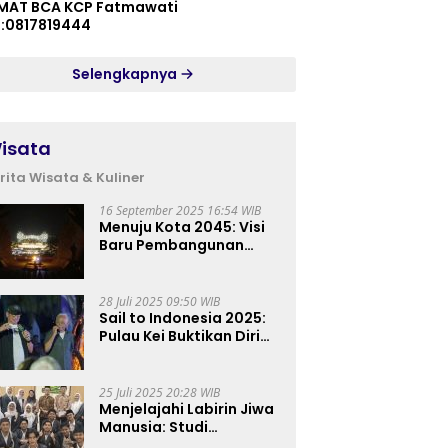
MAT BCA KCP Fatmawati
p:0817819444
Selengkapnya
isata
rita Wisata & Kuliner
16 September 2025 16:54 WIB
Menuju Kota 2045: Visi
Baru Pembangunan
Perkotaan Indonesia
28 Juli 2025 09:50 WIB
Sail to Indonesia 2025:
Pulau Kei Buktikan Diri
sebagai Destinasi Kelas
Dunia
25 Juli 2025 20:28 WIB
Menjelajahi Labirin Jiwa
Manusia: Studi
Lapangan Mahasiswa