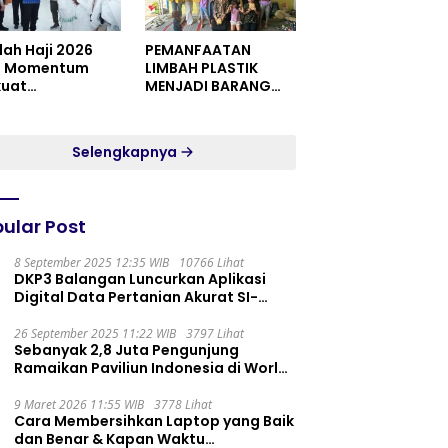
dah Haji 2026
PEMANFAATAN
i Momentum
LIMBAH PLASTIK
kuat
MENJADI BARANG
itualitas dan
YANG MEMILIKI NILAI
satuan
JUAL MASYARAKAT
WIDORO GADING
Selengkapnya
RESIDENCE
ular Post
8 September 2025 12:35 WIB
10766 Lihat
DKP3 Balangan Luncurkan Aplikasi
Digital Data Pertanian Akurat SI-
PELITA
26 September 2025 11:22 WIB
3797 Lihat
Sebanyak 2,8 Juta Pengunjung
Ramaikan Paviliun Indonesia di World
Expo 2025
9 Maret 2026 11:55 WIB
3778 Lihat
Cara Membersihkan Laptop yang Baik
dan Benar & Kapan Waktu