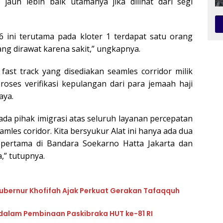
jauh lebih baik utamanya jika dilihat dari segi
6 ini terutama pada kloter 1 terdapat satu orang
ang dirawat karena sakit,” ungkapnya.
fast track yang disediakan seamles corridor milik
oses verifikasi kepulangan dari para jemaah haji
aya.
da pihak imigrasi atas seluruh layanan percepatan
amles coridor. Kita bersyukur Alat ini hanya ada dua
pertama di Bandara Soekarno Hatta Jakarta dan
,” tutupnya.
, Gubernur Khofifah Ajak Perkuat Gerakan Tafaqquh
 dalam Pembinaan Paskibraka HUT ke-81 RI