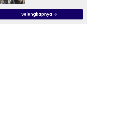
Ilmu Tasawuf ISQI Sunan
Pandanaran di RSJ
Selengkapnya
Grhasia