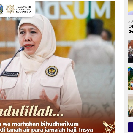
9 
Or
Gu
G