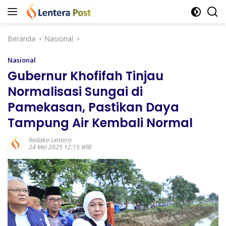
Langsung
ke
konten
Beranda
Nasional
Nasional
Gubernur Khofifah Tinjau
Normalisasi Sungai di
Pamekasan, Pastikan Daya
Tampung Air Kembali Normal
Redaksi Lentera
24 Mei 2025 12:15 WIB