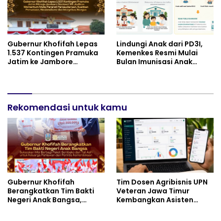
Gubernur Khofifah Lepas
Lindungi Anak dari PD3I,
1.537 Kontingen Pramuka
Kemenkes Resmi Mulai
Jatim ke Jambore
Bulan Imunisasi Anak
Nasional XII: Pesankan
Sekolah (BIAS) 2026
Pererat Persaudaraan,
Perkuat Persatuan dan
Semangat Nasionalisme
Rekomendasi untuk kamu
Gubernur Khofifah
Tim Dosen Agribisnis UPN
Berangkatkan Tim Bakti
Veteran Jawa Timur
Negeri Anak Bangsa,
Kembangkan Asisten
Berbagi Kebahagiaan
Keuangan Berbasis AI
untuk Keluarga Pahlawan
untuk Kelompok Tani dan