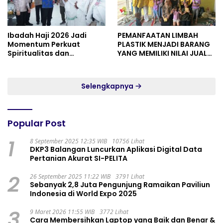
Ibadah Haji 2026 Jadi
PEMANFAATAN LIMBAH
Momentum Perkuat
PLASTIK MENJADI BARANG
Spiritualitas dan
YANG MEMILIKI NILAI JUAL
Persatuan
MASYARAKAT WIDORO
GADING RESIDENCE
Selengkapnya
Popular Post
1
8 September 2025 12:35 WIB
10756 Lihat
DKP3 Balangan Luncurkan Aplikasi Digital Data
Pertanian Akurat SI-PELITA
2
26 September 2025 11:22 WIB
3791 Lihat
Sebanyak 2,8 Juta Pengunjung Ramaikan Paviliun
Indonesia di World Expo 2025
3
9 Maret 2026 11:55 WIB
3772 Lihat
Cara Membersihkan Laptop yang Baik dan Benar &