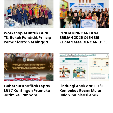
dan Perintis Kemerdekaan
UMKM
Workshop AI untuk Guru
PENDAMPINGAN DESA
TK, Bekali Pendidik Prinsip
BRILIAN 2026 OLEH BRI
Pemanfaatan AI hingga
KERJA SAMA DENGAN LPPM
Praktik Membuat Media
UNIVERSITAS JENDERAL
Ajar
SOEDIRMAN PURWOKERTO
Gubernur Khofifah Lepas
Lindungi Anak dari PD3I,
1.537 Kontingen Pramuka
Kemenkes Resmi Mulai
Jatim ke Jambore
Bulan Imunisasi Anak
Nasional XII: Pesankan
Sekolah (BIAS) 2026
Pererat Persaudaraan,
Perkuat Persatuan dan