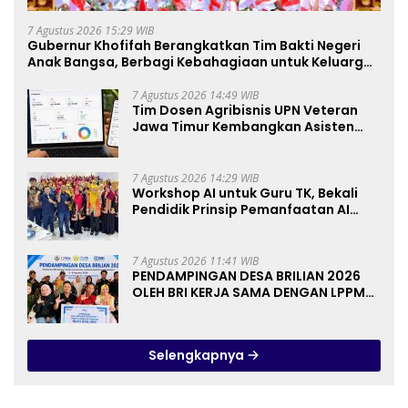
7 Agustus 2026 15:29 WIB
Gubernur Khofifah Berangkatkan Tim Bakti Negeri
Anak Bangsa, Berbagi Kebahagiaan untuk Keluarga
Pahlawan dan Perintis Kemerdekaan
7 Agustus 2026 14:49 WIB
Tim Dosen Agribisnis UPN Veteran
Jawa Timur Kembangkan Asisten
Keuangan Berbasis AI untuk
Kelompok Tani dan UMKM
7 Agustus 2026 14:29 WIB
Workshop AI untuk Guru TK, Bekali
Pendidik Prinsip Pemanfaatan AI
hingga Praktik Membuat Media Ajar
7 Agustus 2026 11:41 WIB
PENDAMPINGAN DESA BRILIAN 2026
OLEH BRI KERJA SAMA DENGAN LPPM
UNIVERSITAS JENDERAL SOEDIRMAN
PURWOKERTO
Selengkapnya