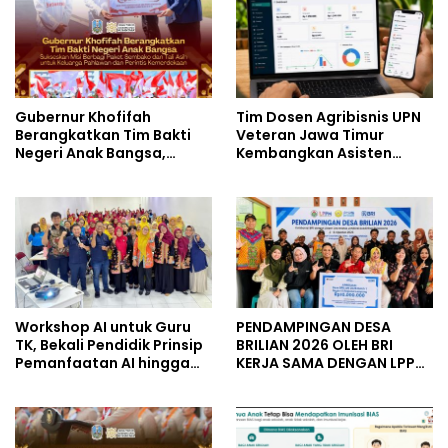
Gubernur Khofifah
Tim Dosen Agribisnis UPN
Berangkatkan Tim Bakti
Veteran Jawa Timur
Negeri Anak Bangsa,
Kembangkan Asisten
Berbagi Kebahagiaan
Keuangan Berbasis AI
untuk Keluarga Pahlawan
untuk Kelompok Tani dan
dan Perintis Kemerdekaan
UMKM
Workshop AI untuk Guru
PENDAMPINGAN DESA
TK, Bekali Pendidik Prinsip
BRILIAN 2026 OLEH BRI
Pemanfaatan AI hingga
KERJA SAMA DENGAN LPPM
Praktik Membuat Media
UNIVERSITAS JENDERAL
Ajar
SOEDIRMAN PURWOKERTO