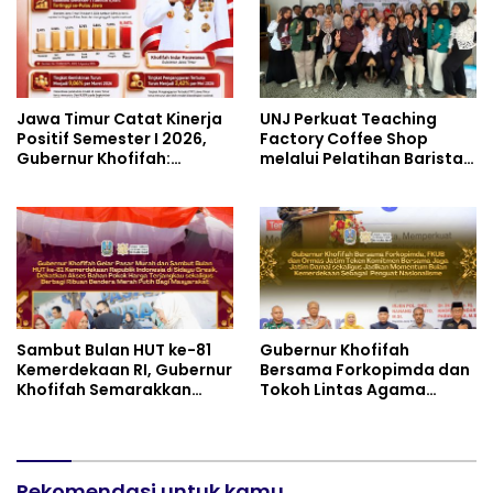
Dukung Pencapaian SDGs
Jawa Timur Catat Kinerja
UNJ Perkuat Teaching
Positif Semester I 2026,
Factory Coffee Shop
Gubernur Khofifah:
melalui Pelatihan Barista
Pertumbuhan Ekonomi
dan Produksi Cookies di
Tertinggi di Pulau Jawa
SLBN 2 Central Kota
Cimahi
Sambut Bulan HUT ke-81
Gubernur Khofifah
Kemerdekaan RI, Gubernur
Bersama Forkopimda dan
Khofifah Semarakkan
Tokoh Lintas Agama
Pasar Murah di Gresik
Perkuat Komitmen Jaga
dengan Berbagi Ribuan
Kedamaian Jawa Timur
Bendera Merah Putih Bagi
serta Semangat
Masyarakat
Kebangsaan
Rekomendasi untuk kamu