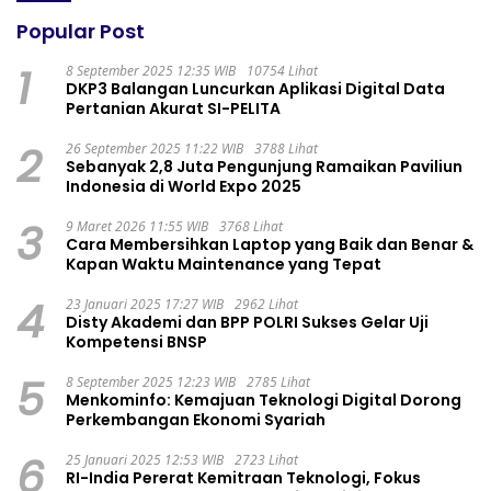
Popular Post
1
8 September 2025 12:35 WIB
10754 Lihat
DKP3 Balangan Luncurkan Aplikasi Digital Data
Pertanian Akurat SI-PELITA
2
26 September 2025 11:22 WIB
3788 Lihat
Sebanyak 2,8 Juta Pengunjung Ramaikan Paviliun
Indonesia di World Expo 2025
3
9 Maret 2026 11:55 WIB
3768 Lihat
Cara Membersihkan Laptop yang Baik dan Benar &
Kapan Waktu Maintenance yang Tepat
4
23 Januari 2025 17:27 WIB
2962 Lihat
Disty Akademi dan BPP POLRI Sukses Gelar Uji
Kompetensi BNSP
5
8 September 2025 12:23 WIB
2785 Lihat
Menkominfo: Kemajuan Teknologi Digital Dorong
Perkembangan Ekonomi Syariah
6
25 Januari 2025 12:53 WIB
2723 Lihat
RI-India Pererat Kemitraan Teknologi, Fokus