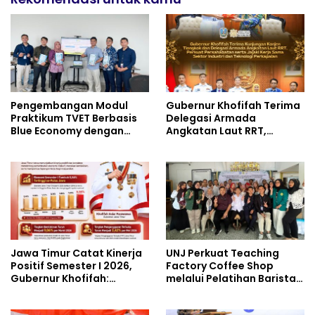
Pengembangan Modul
Gubernur Khofifah Terima
Praktikum TVET Berbasis
Delegasi Armada
Blue Economy dengan
Angkatan Laut RRT,
Pendekatan Kesehatan
Perkuat Persahabatan
dan Keselamatan Kerja
dan Transfer Teknologi
untuk Materi Pariwisata
Industri Perkapalan
Dukung Pencapaian SDGs
Jawa Timur Catat Kinerja
UNJ Perkuat Teaching
Positif Semester I 2026,
Factory Coffee Shop
Gubernur Khofifah:
melalui Pelatihan Barista
Pertumbuhan Ekonomi
dan Produksi Cookies di
Tertinggi di Pulau Jawa
SLBN 2 Central Kota