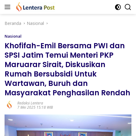
Langsung
ke
konten
Beranda
Nasional
Nasional
Khofifah-Emil Bersama PWI dan
SPSI Jatim Temui Menteri PKP
Maruarar Sirait, Diskusikan
Rumah Bersubsidi Untuk
Wartawan, Buruh dan
Masyarakat Penghasilan Rendah
Redaksi Lentera
7 Mei 2025 15:18 WIB