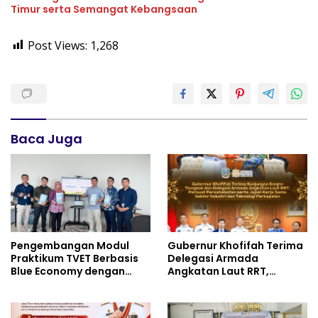
Timur serta Semangat Kebangsaan
Post Views:
1,268
Baca Juga
Pengembangan Modul
Gubernur Khofifah Terima
Praktikum TVET Berbasis
Delegasi Armada
Blue Economy dengan
Angkatan Laut RRT,
Pendekatan Kesehatan
Perkuat Persahabatan
dan Keselamatan Kerja
dan Transfer Teknologi
untuk Materi Pariwisata
Industri Perkapalan