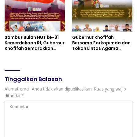
Cimahi
Sambut Bulan HUT ke-81
Gubernur Khofifah
Kemerdekaan RI, Gubernur
Bersama Forkopimda dan
Khofifah Semarakkan
Tokoh Lintas Agama
Pasar Murah di Gresik
Perkuat Komitmen Jaga
dengan Berbagi Ribuan
Kedamaian Jawa Timur
Bendera Merah Putih Bagi
serta Semangat
Masyarakat
Kebangsaan
Tinggalkan Balasan
Alamat email Anda tidak akan dipublikasikan.
Ruas yang wajib
ditandai
*