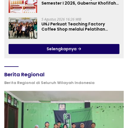
Semester I 2026, Gubernur Khofifah:
Pertumbuhan Ekonomi Tertinggi di
Pulau Jawa
5 Agustus 2026 16:26 WIB
UNJ Perkuat Teaching Factory
Coffee Shop melalui Pelatihan
Barista dan Produksi Cookies di SLBN
2 Central Kota Cimahi
Selengkapnya
Berita Regional
Berita Regional di Seluruh Wilayah Indonesia