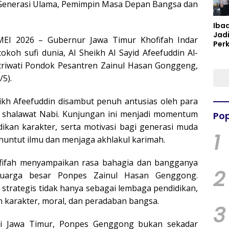
i Generasi Ulama, Pemimpin Masa Depan Bangsa dan
Iba
Jad
I 2026 – Gubernur Jawa Timur Khofifah Indar
Per
koh sufi dunia, Al Sheikh Al Sayid Afeefuddin Al-
Spir
Per
ntriwati Pondok Pesantren Zainul Hasan Gonggeng,
5).
ikh Afeefuddin disambut penuh antusias oleh para
an shalawat Nabi. Kunjungan ini menjadi momentum
Pop
idikan karakter, serta motivasi bagi generasi muda
1
untut ilmu dan menjaga akhlakul karimah.
fifah menyampaikan rasa bahagia dan bangganya
2
luarga besar Ponpes Zainul Hasan Genggong.
strategis tidak hanya sebagai lembaga pendidikan,
 karakter, moral, dan peradaban bangsa.
3
 di Jawa Timur, Ponpes Genggong bukan sekadar