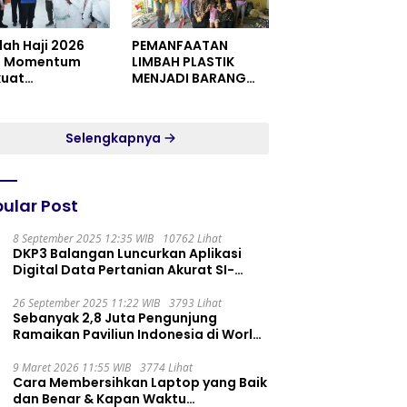
dah Haji 2026
PEMANFAATAN
i Momentum
LIMBAH PLASTIK
kuat
MENJADI BARANG
itualitas dan
YANG MEMILIKI NILAI
satuan
JUAL MASYARAKAT
WIDORO GADING
Selengkapnya
RESIDENCE
ular Post
8 September 2025 12:35 WIB
10762 Lihat
DKP3 Balangan Luncurkan Aplikasi
Digital Data Pertanian Akurat SI-
PELITA
26 September 2025 11:22 WIB
3793 Lihat
Sebanyak 2,8 Juta Pengunjung
Ramaikan Paviliun Indonesia di World
Expo 2025
9 Maret 2026 11:55 WIB
3774 Lihat
Cara Membersihkan Laptop yang Baik
dan Benar & Kapan Waktu