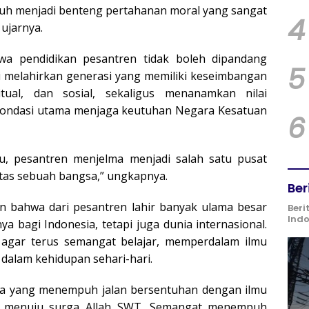
uh menjadi benteng pertahanan moral yang sangat
4
ujarnya.
a pendidikan pesantren tidak boleh dipandang
5
ti melahirkan generasi yang memiliki keseimbangan
ritual, dan sosial, sekaligus menanamkan nilai
i fondasi utama menjaga keutuhan Negara Kesatuan
6
, pesantren menjelma menjadi salah satu pusat
tas sebuah bangsa,” ungkapnya.
Ber
 bahwa dari pesantren lahir banyak ulama besar
Beri
Ind
a bagi Indonesia, tetapi juga dunia internasional.
 agar terus semangat belajar, memperdalam ilmu
dalam kehidupan sehari-hari.
pa yang menempuh jalan bersentuhan dengan ilmu
a menuju surga Allah SWT. Semangat menempuh