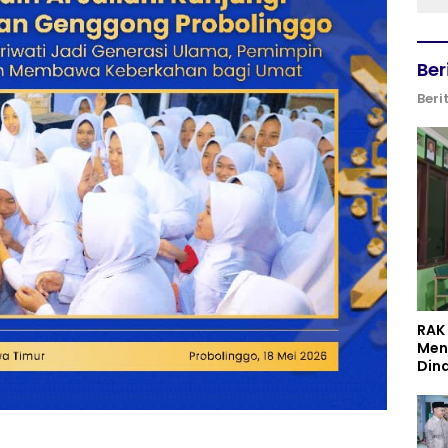
Ber
Beri
RAK
Men
Din