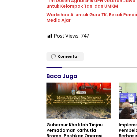
Tim Dosen Agribisnis UPN Veteran Jawa
untuk Kelompok Tani dan UMKM
Workshop AI untuk Guru TK, Bekali Pend
Media Ajar
Post Views:
747
Komentar
Baca Juga
Gubernur Khofifah Tinjau
Impleme
Pemadaman Karhutla
Pembela
Bromo, Pastikan Operasi
Berbasi