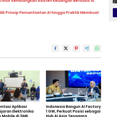
 Timur Kembangkan Asisten Keuangan Berbasis AI
idik Prinsip Pemanfaatan AI hingga Praktik Membuat
ntasi Aplikasi
Indonesia Bangun AI Factory
jaran Elektronika
1 GW, Perkuat Posisi sebagai
s Mobile di SMK
Hub AI Asia Tenggara