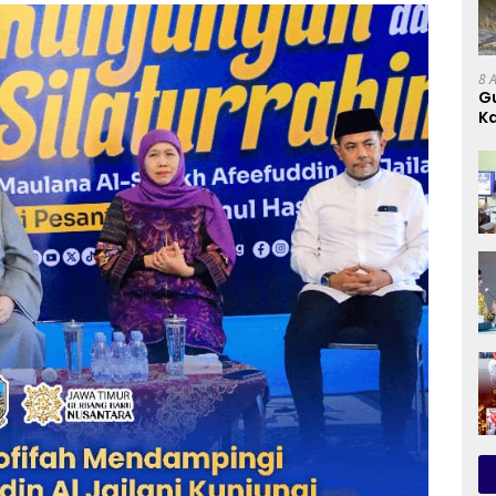
8 
G
Ka
D
D