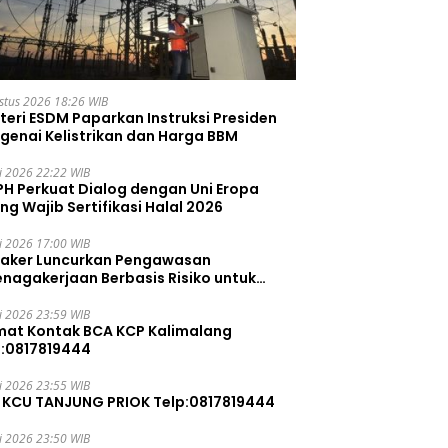
stus 2026 18:26 WIB
teri ESDM Paparkan Instruksi Presiden
genai Kelistrikan dan Harga BBM
li 2026 22:22 WIB
PH Perkuat Dialog dengan Uni Eropa
ng Wajib Sertifikasi Halal 2026
li 2026 17:00 WIB
aker Luncurkan Pengawasan
enagakerjaan Berbasis Risiko untuk
ah Pelanggaran
li 2026 23:59 WIB
mat Kontak BCA KCP Kalimalang
p:0817819444
li 2026 23:55 WIB
 KCU TANJUNG PRIOK Telp:0817819444
li 2026 23:50 WIB