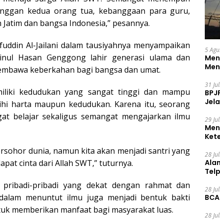
banggan kedua orang tua, kebanggaan para guru,
Jatim dan bangsa Indonesia,” pesannya.
efuddin Al-Jailani dalam tausiyahnya menyampaikan
5 Agu
inul Hasan Genggong lahir generasi ulama dan
Men
Men
mbawa keberkahan bagi bangsa dan umat.
31 Ju
iliki kedudukan yang sangat tinggi dan mampu
BPJ
Jela
hi harta maupun kedudukan. Karena itu, seorang
at belajar sekaligus semangat mengajarkan ilmu
29 Ju
Men
Ket
Ceg
ersohor dunia, namun kita akan menjadi santri yang
28 Ju
Ala
pat cinta dari Allah SWT,” tuturnya.
Tel
 pribadi-pribadi yang dekat dengan rahmat dan
28 Ju
dalam menuntut ilmu juga menjadi bentuk bakti
BCA
ntuk memberikan manfaat bagi masyarakat luas.
28 Ju