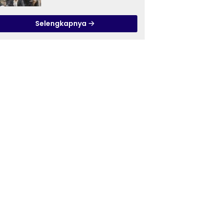
Ilmu Tasawuf ISQI Sunan
Pandanaran di RSJ
Selengkapnya
Grhasia