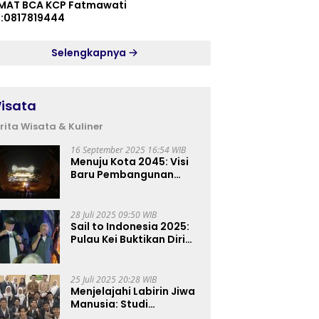
MAT BCA KCP Fatmawati
p:0817819444
Selengkapnya
isata
rita Wisata & Kuliner
16 September 2025 16:54 WIB
Menuju Kota 2045: Visi
Baru Pembangunan
Perkotaan Indonesia
28 Juli 2025 09:50 WIB
Sail to Indonesia 2025:
Pulau Kei Buktikan Diri
sebagai Destinasi Kelas
Dunia
25 Juli 2025 20:28 WIB
Menjelajahi Labirin Jiwa
Manusia: Studi
Lapangan Mahasiswa