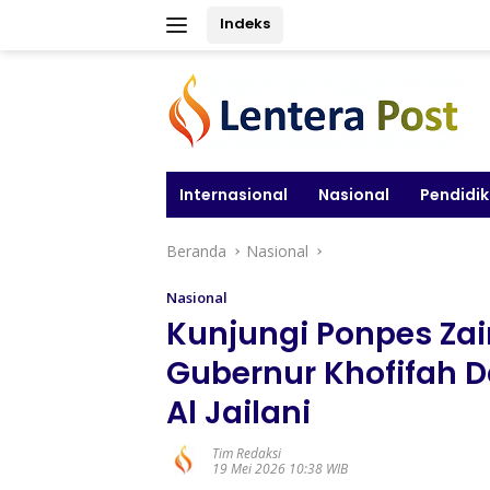
Langsung
Indeks
ke
konten
Internasional
Nasional
Pendidi
Beranda
Nasional
Nasional
Kunjungi Ponpes Za
Gubernur Khofifah D
Al Jailani
Tim Redaksi
19 Mei 2026 10:38 WIB