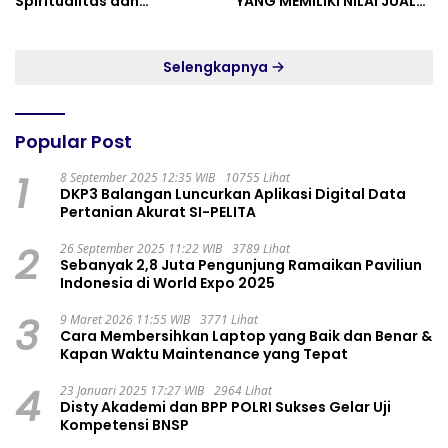
Spiritualitas dan
YANG MEMILIKI NILAI JUAL
Persatuan
MASYARAKAT WIDORO
GADING RESIDENCE
Selengkapnya
Popular Post
1
8 September 2025 12:35 WIB
10755 Lihat
DKP3 Balangan Luncurkan Aplikasi Digital Data
Pertanian Akurat SI-PELITA
2
26 September 2025 11:22 WIB
3789 Lihat
Sebanyak 2,8 Juta Pengunjung Ramaikan Paviliun
Indonesia di World Expo 2025
3
9 Maret 2026 11:55 WIB
3771 Lihat
Cara Membersihkan Laptop yang Baik dan Benar &
Kapan Waktu Maintenance yang Tepat
4
23 Januari 2025 17:27 WIB
2964 Lihat
Disty Akademi dan BPP POLRI Sukses Gelar Uji
Kompetensi BNSP