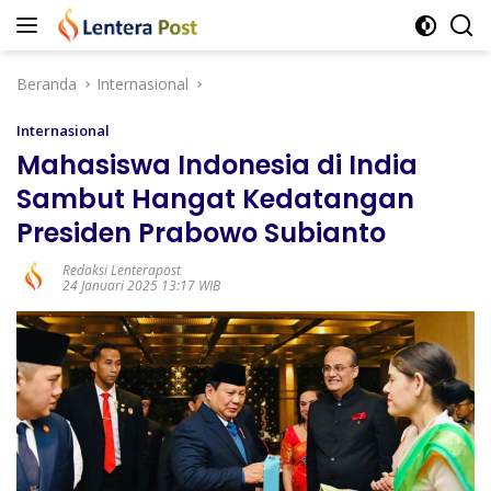
Langsung
ke
konten
Beranda
Internasional
Internasional
Mahasiswa Indonesia di India
Sambut Hangat Kedatangan
Presiden Prabowo Subianto
Redaksi Lenterapost
24 Januari 2025 13:17 WIB