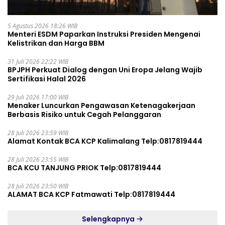
5 Agustus 2026 18:26 WIB
Menteri ESDM Paparkan Instruksi Presiden Mengenai
Kelistrikan dan Harga BBM
31 Juli 2026 22:22 WIB
BPJPH Perkuat Dialog dengan Uni Eropa Jelang Wajib
Sertifikasi Halal 2026
29 Juli 2026 17:00 WIB
Menaker Luncurkan Pengawasan Ketenagakerjaan
Berbasis Risiko untuk Cegah Pelanggaran
28 Juli 2026 23:59 WIB
Alamat Kontak BCA KCP Kalimalang Telp:0817819444
28 Juli 2026 23:55 WIB
BCA KCU TANJUNG PRIOK Telp:0817819444
28 Juli 2026 23:50 WIB
ALAMAT BCA KCP Fatmawati Telp:0817819444
Selengkapnya