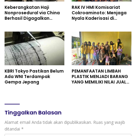
Keberangkatan Haji
RAK IV HMI Komisariat
Nonprosedural via China
Cokroaminoto: Menjaga
Berhasil Digagalkan
Nyala Kaderisasi di
Pemerintah
Tengah Dinamika
Organisasi
KBRI Tokyo Pastikan Belum
PEMANFAATAN LIMBAH
Ada WNI Terdampak
PLASTIK MENJADI BARANG
Gempa Jepang
YANG MEMILIKI NILAI JUAL
MASYARAKAT WIDORO
GADING RESIDENCE
Tinggalkan Balasan
Alamat email Anda tidak akan dipublikasikan.
Ruas yang wajib
ditandai
*