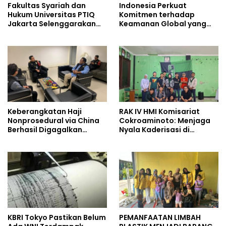
Fakultas Syariah dan
Indonesia Perkuat
Hukum Universitas PTIQ
Komitmen terhadap
Jakarta Selenggarakan
Keamanan Global yang
“DKM Goes Global” di
Inklusif
Malaysia
Keberangkatan Haji
RAK IV HMI Komisariat
Nonprosedural via China
Cokroaminoto: Menjaga
Berhasil Digagalkan
Nyala Kaderisasi di
Pemerintah
Tengah Dinamika
Organisasi
KBRI Tokyo Pastikan Belum
PEMANFAATAN LIMBAH