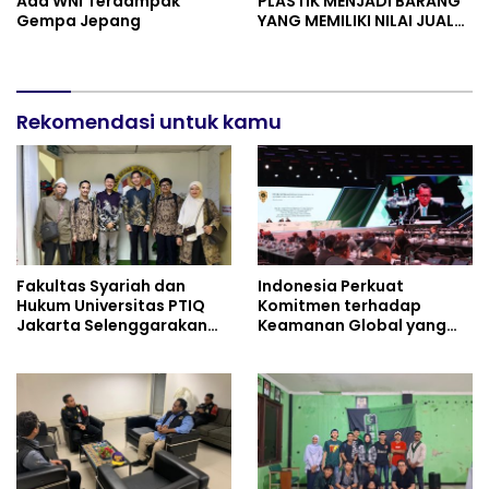
Ada WNI Terdampak
PLASTIK MENJADI BARANG
Gempa Jepang
YANG MEMILIKI NILAI JUAL
MASYARAKAT WIDORO
GADING RESIDENCE
Rekomendasi untuk kamu
Fakultas Syariah dan
Indonesia Perkuat
Hukum Universitas PTIQ
Komitmen terhadap
Jakarta Selenggarakan
Keamanan Global yang
“DKM Goes Global” di
Inklusif
Malaysia