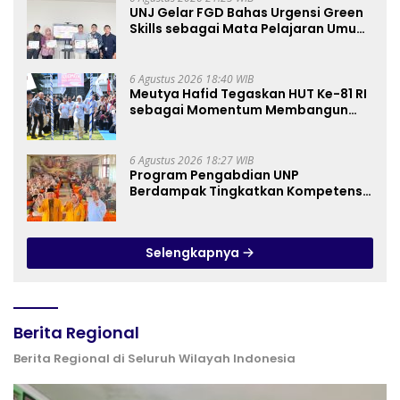
UNJ Gelar FGD Bahas Urgensi Green
Skills sebagai Mata Pelajaran Umum
Baru pada Kurikulum SMK Pariwisata,
Perhotelan, dan UPW
6 Agustus 2026 18:40 WIB
Meutya Hafid Tegaskan HUT Ke-81 RI
sebagai Momentum Membangun
Kolaborasi yang Lebih Kuat di
Kemkomdigi
6 Agustus 2026 18:27 WIB
Program Pengabdian UNP
Berdampak Tingkatkan Kompetensi
Guru PAI melalui AI dan Digital
Pedagogy
Selengkapnya
Berita Regional
Berita Regional di Seluruh Wilayah Indonesia