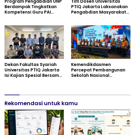
Program Pengabdian UNP
Tim Dosen Universitas
Berdampak Tingkatkan
PTIQ Jakarta Laksanakan
Kompetensi Guru PAI
Pengabdian Masyarakat
melalui AI dan Digital
di Masjid Al-Rohim, Ho Chi
Pedagogy
Minh City, Vietnam
Dekan Fakultas Syariah
Kemendikdasmen
Universitas PTIQ Jakarta
Percepat Pembangunan
Isi Kajian Spesial Bersama
Sekolah Nasional
Diaspora Indonesia di
Terintegrasi Bersama 30
Jepang
Pemda
Rekomendasi untuk kamu