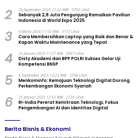
2
26 September 2025 11:22 WIB
3792 Lihat
Sebanyak 2,8 Juta Pengunjung Ramaikan Paviliun
Indonesia di World Expo 2025
3
9 Maret 2026 11:55 WIB
3773 Lihat
Cara Membersihkan Laptop yang Baik dan Benar &
Kapan Waktu Maintenance yang Tepat
4
23 Januari 2025 17:27 WIB
2967 Lihat
Disty Akademi dan BPP POLRI Sukses Gelar Uji
Kompetensi BNSP
5
8 September 2025 12:23 WIB
2788 Lihat
Menkominfo: Kemajuan Teknologi Digital Dorong
Perkembangan Ekonomi Syariah
6
25 Januari 2025 12:53 WIB
2728 Lihat
RI-India Pererat Kemitraan Teknologi, Fokus
Pengembangan AI dan Identitas Digital
Berita Bisnis & Ekonomi
Berita Bisnis & Ekonomi Seluruh Wilayah Indonesia