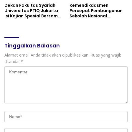
Dekan Fakultas Syariah
Kemendikdasmen
Universitas PTIQ Jakarta
Percepat Pembangunan
Isi Kajian Spesial Bersama
Sekolah Nasional
Diaspora Indonesia di
Terintegrasi Bersama 30
Jepang
Pemda
Tinggalkan Balasan
Alamat email Anda tidak akan dipublikasikan.
Ruas yang wajib
ditandai
*