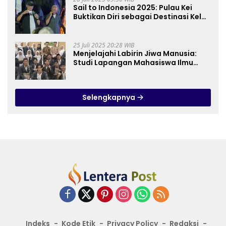
Sail to Indonesia 2025: Pulau Kei
Buktikan Diri sebagai Destinasi Kelas
Dunia
25 Juli 2025 20:28 WIB
Menjelajahi Labirin Jiwa Manusia:
Studi Lapangan Mahasiswa Ilmu
Tasawuf ISQI Sunan Pandanaran di
RSJ Grhasia
Selengkapnya
Indeks
Kode Etik
Privacy Policy
Redaksi