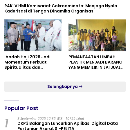
RAK IV HMI Komisariat Cokroaminoto: Menjaga Nyala
Kaderisasi di Tengah Dinamika Organisasi
Ibadah Haji 2026 Jadi
PEMANFAATAN LIMBAH
Momentum Perkuat
PLASTIK MENJADI BARANG
Spiritualitas dan
YANG MEMILIKI NILAI JUAL
Persatuan
MASYARAKAT WIDORO
GADING RESIDENCE
Selengkapnya
Popular Post
1
8 September 2025 12:35 WIB
10759 Lihat
DKP3 Balangan Luncurkan Aplikasi Digital Data
Pertanian Akurat SI-PELITA