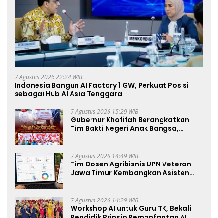
7 Agustus 2026 22:24 WIB
Indonesia Bangun AI Factory 1 GW, Perkuat Posisi
sebagai Hub AI Asia Tenggara
7 Agustus 2026 15:29 WIB
Gubernur Khofifah Berangkatkan
Tim Bakti Negeri Anak Bangsa,
Berbagi Kebahagiaan untuk
Keluarga Pahlawan dan Perintis
Kemerdekaan
7 Agustus 2026 14:49 WIB
Tim Dosen Agribisnis UPN Veteran
Jawa Timur Kembangkan Asisten
Keuangan Berbasis AI untuk
Kelompok Tani dan UMKM
7 Agustus 2026 14:29 WIB
Workshop AI untuk Guru TK, Bekali
Pendidik Prinsip Pemanfaatan AI