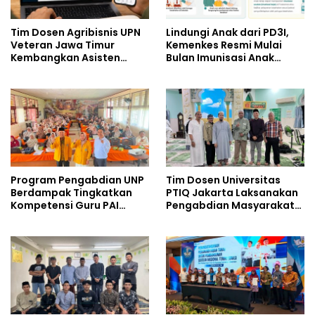
Tim Dosen Agribisnis UPN
Lindungi Anak dari PD3I,
Veteran Jawa Timur
Kemenkes Resmi Mulai
Kembangkan Asisten
Bulan Imunisasi Anak
Keuangan Berbasis AI
Sekolah (BIAS) 2026
untuk Kelompok Tani dan
UMKM
Program Pengabdian UNP
Tim Dosen Universitas
Berdampak Tingkatkan
PTIQ Jakarta Laksanakan
Kompetensi Guru PAI
Pengabdian Masyarakat
melalui AI dan Digital
di Masjid Al-Rohim, Ho Chi
Pedagogy
Minh City, Vietnam