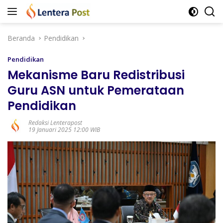
Langsung
ke
konten
Beranda
Pendidikan
Pendidikan
Mekanisme Baru Redistribusi
Guru ASN untuk Pemerataan
Pendidikan
Redaksi Lenterapost
19 Januari 2025 12:00 WIB