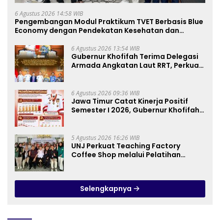
6 Agustus 2026 14:58 WIB
Pengembangan Modul Praktikum TVET Berbasis Blue
Economy dengan Pendekatan Kesehatan dan
Keselamatan Kerja untuk Materi Pariwisata Dukung
Pencapaian SDGs
6 Agustus 2026 13:54 WIB
Gubernur Khofifah Terima Delegasi
Armada Angkatan Laut RRT, Perkuat
Persahabatan dan Transfer
Teknologi Industri Perkapalan
6 Agustus 2026 09:36 WIB
Jawa Timur Catat Kinerja Positif
Semester I 2026, Gubernur Khofifah:
Pertumbuhan Ekonomi Tertinggi di
Pulau Jawa
5 Agustus 2026 16:26 WIB
UNJ Perkuat Teaching Factory
Coffee Shop melalui Pelatihan
Barista dan Produksi Cookies di SLBN
2 Central Kota Cimahi
Selengkapnya