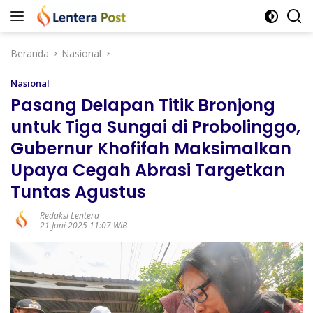
Langsung
ke
konten
Beranda
Nasional
Nasional
Pasang Delapan Titik Bronjong
untuk Tiga Sungai di Probolinggo,
Gubernur Khofifah Maksimalkan
Upaya Cegah Abrasi Targetkan
Tuntas Agustus
Redaksi Lentera
21 Juni 2025 11:07 WIB