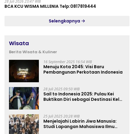
28 Juli 2026 23:47 WIB
BCA KCU WISMA MILLENIA Telp:0817819444
Selengkapnya
Wisata
Berita Wisata & Kuliner
16 September 2025 16:54 WIB
Menuju Kota 2045: Visi Baru
Pembangunan Perkotaan Indonesia
28 Juli 2025 09:50 WIB
Sail to Indonesia 2025: Pulau Kei
Buktikan Diri sebagai Destinasi Kelas
Dunia
25 Juli 2025 20:28 WIB
Menjelajahi Labirin Jiwa Manusia:
Studi Lapangan Mahasiswa Ilmu
Tasawuf ISQI Sunan Pandanaran di