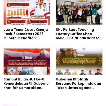
untuk Materi Pariwisata
Industri Perkapalan
Dukung Pencapaian SDGs
Jawa Timur Catat Kinerja
UNJ Perkuat Teaching
Positif Semester I 2026,
Factory Coffee Shop
Gubernur Khofifah:
melalui Pelatihan Barista
Pertumbuhan Ekonomi
dan Produksi Cookies di
Tertinggi di Pulau Jawa
SLBN 2 Central Kota
Cimahi
Sambut Bulan HUT ke-81
Gubernur Khofifah
Kemerdekaan RI, Gubernur
Bersama Forkopimda dan
Khofifah Semarakkan
Tokoh Lintas Agama
Pasar Murah di Gresik
Perkuat Komitmen Jaga
dengan Berbagi Ribuan
Kedamaian Jawa Timur
Bendera Merah Putih Bagi
serta Semangat
Masyarakat
Kebangsaan