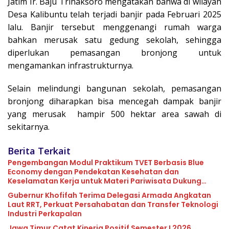
Jatim Ir. Baju Trihaksoro mengatakan bahwa di wilayah
Desa Kalibuntu telah terjadi banjir pada Februari 2025
lalu. Banjir tersebut menggenangi rumah warga
bahkan merusak satu gedung sekolah, sehingga
diperlukan pemasangan bronjong untuk
mengamankan infrastrukturnya.
Selain melindungi bangunan sekolah, pemasangan
bronjong diharapkan bisa mencegah dampak banjir
yang merusak hampir 500 hektar area sawah di
sekitarnya.
Berita Terkait
Pengembangan Modul Praktikum TVET Berbasis Blue
Economy dengan Pendekatan Kesehatan dan
Keselamatan Kerja untuk Materi Pariwisata Dukung
Pencapaian SDGs
Gubernur Khofifah Terima Delegasi Armada Angkatan
Laut RRT, Perkuat Persahabatan dan Transfer Teknologi
Industri Perkapalan
Jawa Timur Catat Kinerja Positif Semester I 2026,