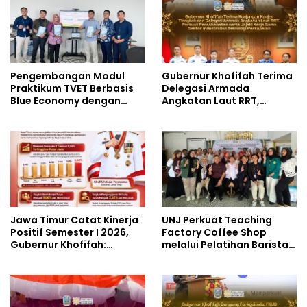
Pengembangan Modul
Gubernur Khofifah Terima
Praktikum TVET Berbasis
Delegasi Armada
Blue Economy dengan
Angkatan Laut RRT,
Pendekatan Kesehatan
Perkuat Persahabatan
dan Keselamatan Kerja
dan Transfer Teknologi
untuk Materi Pariwisata
Industri Perkapalan
Dukung Pencapaian SDGs
Jawa Timur Catat Kinerja
UNJ Perkuat Teaching
Positif Semester I 2026,
Factory Coffee Shop
Gubernur Khofifah:
melalui Pelatihan Barista
Pertumbuhan Ekonomi
dan Produksi Cookies di
Tertinggi di Pulau Jawa
SLBN 2 Central Kota
Cimahi