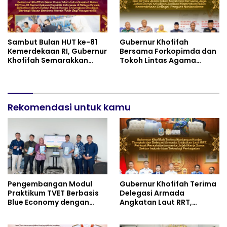
Sambut Bulan HUT ke-81
Gubernur Khofifah
Kemerdekaan RI, Gubernur
Bersama Forkopimda dan
Khofifah Semarakkan
Tokoh Lintas Agama
Pasar Murah di Gresik
Perkuat Komitmen Jaga
dengan Berbagi Ribuan
Kedamaian Jawa Timur
Bendera Merah Putih Bagi
serta Semangat
Masyarakat
Kebangsaan
Rekomendasi untuk kamu
Pengembangan Modul
Gubernur Khofifah Terima
Praktikum TVET Berbasis
Delegasi Armada
Blue Economy dengan
Angkatan Laut RRT,
Pendekatan Kesehatan
Perkuat Persahabatan
dan Keselamatan Kerja
dan Transfer Teknologi