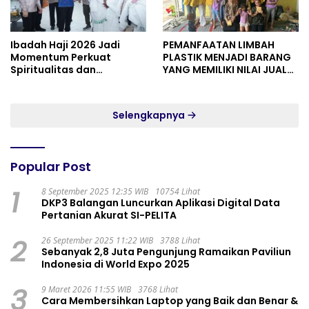
Ibadah Haji 2026 Jadi
PEMANFAATAN LIMBAH
Momentum Perkuat
PLASTIK MENJADI BARANG
Spiritualitas dan
YANG MEMILIKI NILAI JUAL
Persatuan
MASYARAKAT WIDORO
GADING RESIDENCE
Selengkapnya
Popular Post
1
8 September 2025 12:35 WIB
10754 Lihat
DKP3 Balangan Luncurkan Aplikasi Digital Data
Pertanian Akurat SI-PELITA
2
26 September 2025 11:22 WIB
3788 Lihat
Sebanyak 2,8 Juta Pengunjung Ramaikan Paviliun
Indonesia di World Expo 2025
3
9 Maret 2026 11:55 WIB
3768 Lihat
Cara Membersihkan Laptop yang Baik dan Benar &