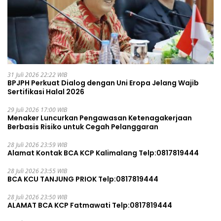
31 Juli 2026 22:22 WIB
BPJPH Perkuat Dialog dengan Uni Eropa Jelang Wajib
Sertifikasi Halal 2026
29 Juli 2026 17:00 WIB
Menaker Luncurkan Pengawasan Ketenagakerjaan
Berbasis Risiko untuk Cegah Pelanggaran
28 Juli 2026 23:59 WIB
Alamat Kontak BCA KCP Kalimalang Telp:0817819444
28 Juli 2026 23:55 WIB
BCA KCU TANJUNG PRIOK Telp:0817819444
28 Juli 2026 23:50 WIB
ALAMAT BCA KCP Fatmawati Telp:0817819444