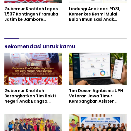
Gubernur Khofifah Lepas
Lindungi Anak dari PD3I,
1.537 Kontingen Pramuka
Kemenkes Resmi Mulai
Jatim ke Jambore
Bulan Imunisasi Anak
Nasional XII: Pesankan
Sekolah (BIAS) 2026
Pererat Persaudaraan,
Perkuat Persatuan dan
Semangat Nasionalisme
Rekomendasi untuk kamu
Gubernur Khofifah
Tim Dosen Agribisnis UPN
Berangkatkan Tim Bakti
Veteran Jawa Timur
Negeri Anak Bangsa,
Kembangkan Asisten
Berbagi Kebahagiaan
Keuangan Berbasis AI
untuk Keluarga Pahlawan
untuk Kelompok Tani dan
dan Perintis Kemerdekaan
UMKM