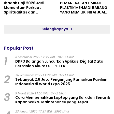
Ibadah Haji 2026 Jadi
PEMANFAATAN LIMBAH
Momentum Perkuat
PLASTIK MENJADI BARANG
Spiritualitas dan
YANG MEMILIKI NILAI JUAL
Persatuan
MASYARAKAT WIDORO
GADING RESIDENCE
Selengkapnya
Popular Post
1
8 September 2025 12:35 WIB
10757 Lihat
DKP3 Balangan Luncurkan Aplikasi Digital Data
Pertanian Akurat SI-PELITA
2
26 September 2025 11:22 WIB
3791 Lihat
Sebanyak 2,8 Juta Pengunjung Ramaikan Paviliun
Indonesia di World Expo 2025
3
9 Maret 2026 11:55 WIB
3772 Lihat
Cara Membersihkan Laptop yang Baik dan Benar &
Kapan Waktu Maintenance yang Tepat
23 Januari 2025 17:27 WIB
2966 Lihat