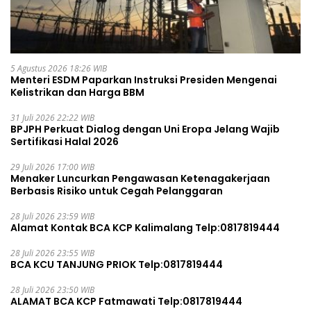
5 Agustus 2026 18:26 WIB
Menteri ESDM Paparkan Instruksi Presiden Mengenai
Kelistrikan dan Harga BBM
31 Juli 2026 22:22 WIB
BPJPH Perkuat Dialog dengan Uni Eropa Jelang Wajib
Sertifikasi Halal 2026
29 Juli 2026 17:00 WIB
Menaker Luncurkan Pengawasan Ketenagakerjaan
Berbasis Risiko untuk Cegah Pelanggaran
28 Juli 2026 23:59 WIB
Alamat Kontak BCA KCP Kalimalang Telp:0817819444
28 Juli 2026 23:55 WIB
BCA KCU TANJUNG PRIOK Telp:0817819444
28 Juli 2026 23:50 WIB
ALAMAT BCA KCP Fatmawati Telp:0817819444