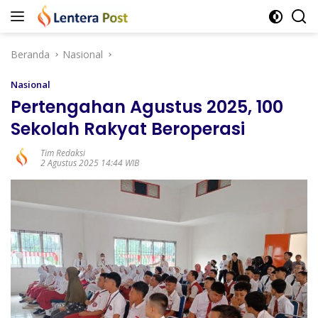
Langsung
ke
konten
Beranda
Nasional
Nasional
Pertengahan Agustus 2025, 100
Sekolah Rakyat Beroperasi
Tim Redaksi
2 Agustus 2025 14:44 WIB