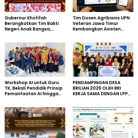
Gubernur Khofifah
Tim Dosen Agribisnis UPN
Berangkatkan Tim Bakti
Veteran Jawa Timur
Negeri Anak Bangsa,
Kembangkan Asisten
Berbagi Kebahagiaan
Keuangan Berbasis AI
untuk Keluarga Pahlawan
untuk Kelompok Tani dan
dan Perintis Kemerdekaan
UMKM
Workshop AI untuk Guru
PENDAMPINGAN DESA
TK, Bekali Pendidik Prinsip
BRILIAN 2026 OLEH BRI
Pemanfaatan AI hingga
KERJA SAMA DENGAN LPPM
Praktik Membuat Media
UNIVERSITAS JENDERAL
Ajar
SOEDIRMAN PURWOKERTO