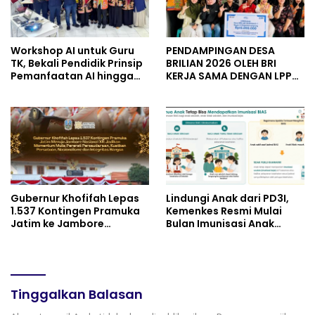
Workshop AI untuk Guru
PENDAMPINGAN DESA
TK, Bekali Pendidik Prinsip
BRILIAN 2026 OLEH BRI
Pemanfaatan AI hingga
KERJA SAMA DENGAN LPPM
Praktik Membuat Media
UNIVERSITAS JENDERAL
Ajar
SOEDIRMAN PURWOKERTO
Gubernur Khofifah Lepas
Lindungi Anak dari PD3I,
1.537 Kontingen Pramuka
Kemenkes Resmi Mulai
Jatim ke Jambore
Bulan Imunisasi Anak
Nasional XII: Pesankan
Sekolah (BIAS) 2026
Pererat Persaudaraan,
Perkuat Persatuan dan
Semangat Nasionalisme
Tinggalkan Balasan