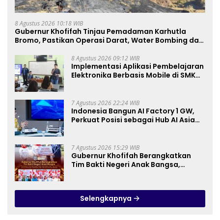
8 Agustus 2026 10:18 WIB
Gubernur Khofifah Tinjau Pemadaman Karhutla
Bromo, Pastikan Operasi Darat, Water Bombing dan
Drone Dioptimalkan
8 Agustus 2026 09:12 WIB
Implementasi Aplikasi Pembelajaran
Elektronika Berbasis Mobile di SMK
Negeri 10 Kota Bekasi, Mendukung
Digitalisasi dan Inovasi
Pembelajaran
7 Agustus 2026 22:24 WIB
Indonesia Bangun AI Factory 1 GW,
Perkuat Posisi sebagai Hub AI Asia
Tenggara
7 Agustus 2026 15:29 WIB
Gubernur Khofifah Berangkatkan
Tim Bakti Negeri Anak Bangsa,
Berbagi Kebahagiaan untuk
Keluarga Pahlawan dan Perintis
Kemerdekaan
Selengkapnya