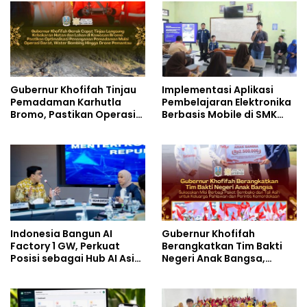
Gubernur Khofifah Tinjau
Implementasi Aplikasi
Pemadaman Karhutla
Pembelajaran Elektronika
Bromo, Pastikan Operasi
Berbasis Mobile di SMK
Darat, Water Bombing
Negeri 10 Kota Bekasi,
dan Drone Dioptimalkan
Mendukung Digitalisasi
dan Inovasi Pembelajaran
Indonesia Bangun AI
Gubernur Khofifah
Factory 1 GW, Perkuat
Berangkatkan Tim Bakti
Posisi sebagai Hub AI Asia
Negeri Anak Bangsa,
Tenggara
Berbagi Kebahagiaan
untuk Keluarga Pahlawan
dan Perintis Kemerdekaan