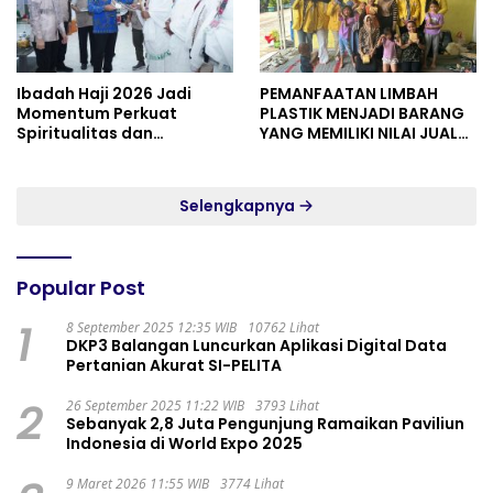
Ibadah Haji 2026 Jadi
PEMANFAATAN LIMBAH
Momentum Perkuat
PLASTIK MENJADI BARANG
Spiritualitas dan
YANG MEMILIKI NILAI JUAL
Persatuan
MASYARAKAT WIDORO
GADING RESIDENCE
Selengkapnya
Popular Post
1
8 September 2025 12:35 WIB
10762 Lihat
DKP3 Balangan Luncurkan Aplikasi Digital Data
Pertanian Akurat SI-PELITA
2
26 September 2025 11:22 WIB
3793 Lihat
Sebanyak 2,8 Juta Pengunjung Ramaikan Paviliun
Indonesia di World Expo 2025
9 Maret 2026 11:55 WIB
3774 Lihat