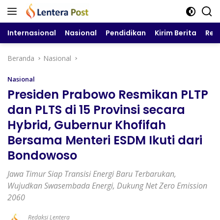
Langsung
ke
konten
Internasional
Nasional
Pendidikan
Kirim Berita
Reg
Beranda
Nasional
Nasional
Presiden Prabowo Resmikan PLTP
dan PLTS di 15 Provinsi secara
Hybrid, Gubernur Khofifah
Bersama Menteri ESDM Ikuti dari
Bondowoso
Jawa Timur Siap Transisi Energi Baru Terbarukan,
Wujudkan Swasembada Energi, Dukung Net Zero Emission
2060
Redaksi Lentera