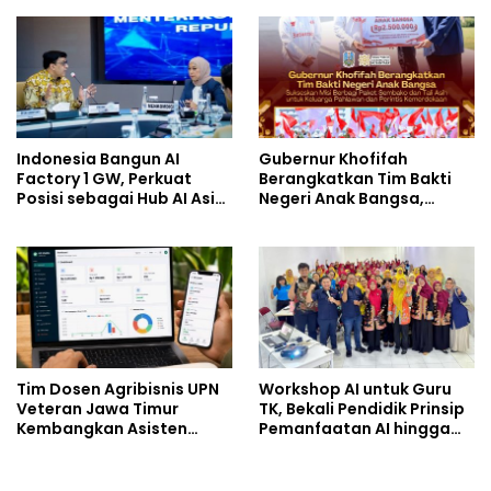
dan Drone Dioptimalkan
Mendukung Digitalisasi
dan Inovasi Pembelajaran
Indonesia Bangun AI
Gubernur Khofifah
Factory 1 GW, Perkuat
Berangkatkan Tim Bakti
Posisi sebagai Hub AI Asia
Negeri Anak Bangsa,
Tenggara
Berbagi Kebahagiaan
untuk Keluarga Pahlawan
dan Perintis Kemerdekaan
Tim Dosen Agribisnis UPN
Workshop AI untuk Guru
Veteran Jawa Timur
TK, Bekali Pendidik Prinsip
Kembangkan Asisten
Pemanfaatan AI hingga
Keuangan Berbasis AI
Praktik Membuat Media
untuk Kelompok Tani dan
Ajar
UMKM