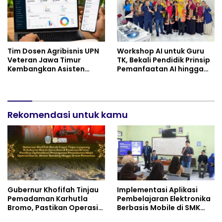
Tim Dosen Agribisnis UPN
Workshop AI untuk Guru
Veteran Jawa Timur
TK, Bekali Pendidik Prinsip
Kembangkan Asisten
Pemanfaatan AI hingga
Keuangan Berbasis AI
Praktik Membuat Media
untuk Kelompok Tani dan
Ajar
UMKM
Rekomendasi untuk kamu
Gubernur Khofifah Tinjau
Implementasi Aplikasi
Pemadaman Karhutla
Pembelajaran Elektronika
Bromo, Pastikan Operasi
Berbasis Mobile di SMK
Darat, Water Bombing
Negeri 10 Kota Bekasi,