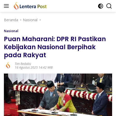
Langsung
ke
konten
Beranda
Nasional
Nasional
Puan Maharani: DPR RI Pastikan
Kebijakan Nasional Berpihak
pada Rakyat
Tim Redaksi
16 Agustus 2025 14:42 WIB