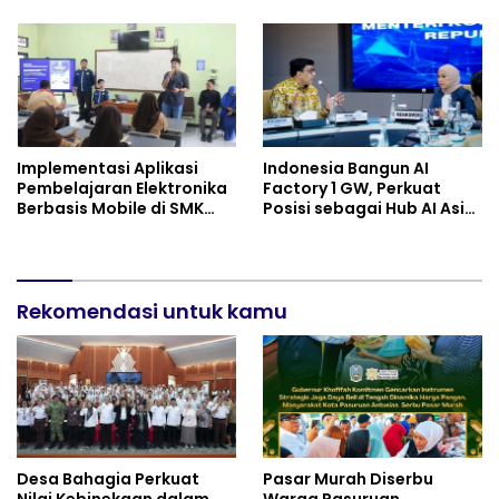
Identifikasi Anak
dan Drone Dioptimalkan
Berkebutuhan Khusus
Implementasi Aplikasi
Indonesia Bangun AI
Pembelajaran Elektronika
Factory 1 GW, Perkuat
Berbasis Mobile di SMK
Posisi sebagai Hub AI Asia
Negeri 10 Kota Bekasi,
Tenggara
Mendukung Digitalisasi
dan Inovasi Pembelajaran
Rekomendasi untuk kamu
Desa Bahagia Perkuat
Pasar Murah Diserbu