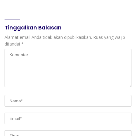
Negeri 10 Kota Bekasi,
Tenggara
Mendukung Digitalisasi
dan Inovasi Pembelajaran
Tinggalkan Balasan
Alamat email Anda tidak akan dipublikasikan.
Ruas yang wajib
ditandai
*