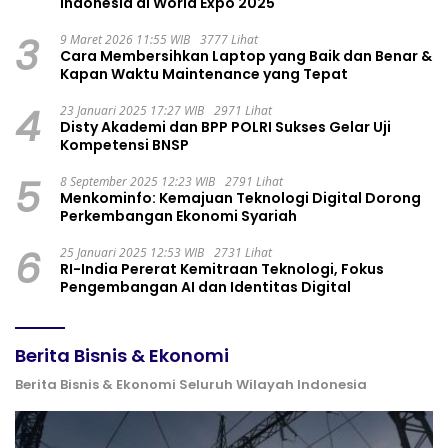
Indonesia di World Expo 2025
3
9 Maret 2026 11:55 WIB
3777 Lihat
Cara Membersihkan Laptop yang Baik dan Benar &
Kapan Waktu Maintenance yang Tepat
4
23 Januari 2025 17:27 WIB
2971 Lihat
Disty Akademi dan BPP POLRI Sukses Gelar Uji
Kompetensi BNSP
5
8 September 2025 12:23 WIB
2791 Lihat
Menkominfo: Kemajuan Teknologi Digital Dorong
Perkembangan Ekonomi Syariah
6
25 Januari 2025 12:53 WIB
2731 Lihat
RI-India Pererat Kemitraan Teknologi, Fokus
Pengembangan AI dan Identitas Digital
Berita Bisnis & Ekonomi
Berita Bisnis & Ekonomi Seluruh Wilayah Indonesia