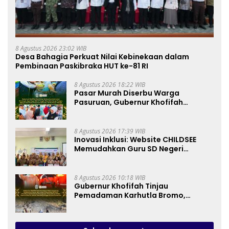
8 Agustus 2026 23:02 WIB
Desa Bahagia Perkuat Nilai Kebinekaan dalam
Pembinaan Paskibraka HUT ke-81 RI
8 Agustus 2026 18:22 WIB
Pasar Murah Diserbu Warga
Pasuruan, Gubernur Khofifah
Perkuat Instrumen Pengendalian
Harga dan Jaga Daya Beli
8 Agustus 2026 17:39 WIB
Inovasi Inklusi: Website CHILDSEE
Memudahkan Guru SD Negeri
Bantargebang III dalam Identifikasi
Anak Berkebutuhan Khusus
8 Agustus 2026 10:18 WIB
Gubernur Khofifah Tinjau
Pemadaman Karhutla Bromo,
Pastikan Operasi Darat, Water
Bombing dan Drone Dioptimalkan