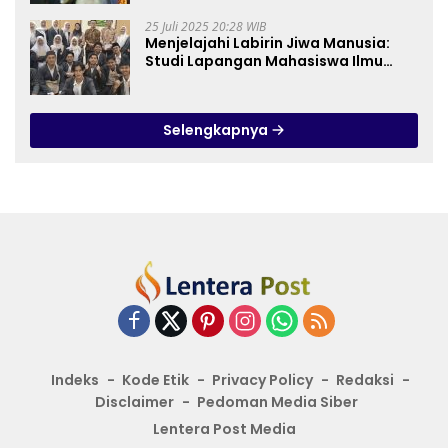
25 Juli 2025 20:28 WIB
Menjelajahi Labirin Jiwa Manusia:
Studi Lapangan Mahasiswa Ilmu
Tasawuf ISQI Sunan Pandanaran di
RSJ Grhasia
Selengkapnya
Indeks
Kode Etik
Privacy Policy
Redaksi
Disclaimer
Pedoman Media Siber
Lentera Post Media