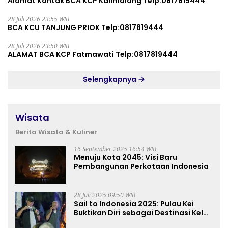
Alamat Kontak BCA KCP Kalimalang Telp:0817819444
28 Juli 2026 23:55 WIB
BCA KCU TANJUNG PRIOK Telp:0817819444
28 Juli 2026 23:50 WIB
ALAMAT BCA KCP Fatmawati Telp:0817819444
Selengkapnya
Wisata
Berita Wisata & Kuliner
16 September 2025 16:54 WIB
Menuju Kota 2045: Visi Baru
Pembangunan Perkotaan Indonesia
28 Juli 2025 09:50 WIB
Sail to Indonesia 2025: Pulau Kei
Buktikan Diri sebagai Destinasi Kelas
Dunia