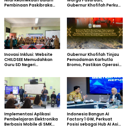
Nilai Kebinekaan dalam
Warga Pasuruan,
Pembinaan Paskibraka
Gubernur Khofifah Perkuat
HUT ke-81 RI
Instrumen Pengendalian
Harga dan Jaga Daya Beli
Inovasi Inklusi: Website
Gubernur Khofifah Tinjau
CHILDSEE Memudahkan
Pemadaman Karhutla
Guru SD Negeri
Bromo, Pastikan Operasi
Bantargebang III dalam
Darat, Water Bombing
Identifikasi Anak
dan Drone Dioptimalkan
Berkebutuhan Khusus
Implementasi Aplikasi
Indonesia Bangun AI
Pembelajaran Elektronika
Factory 1 GW, Perkuat
Berbasis Mobile di SMK
Posisi sebagai Hub AI Asia