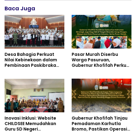
Baca Juga
Desa Bahagia Perkuat
Pasar Murah Diserbu
Nilai Kebinekaan dalam
Warga Pasuruan,
Pembinaan Paskibraka
Gubernur Khofifah Perkuat
HUT ke-81 RI
Instrumen Pengendalian
Harga dan Jaga Daya Beli
Inovasi Inklusi: Website
Gubernur Khofifah Tinjau
CHILDSEE Memudahkan
Pemadaman Karhutla
Guru SD Negeri
Bromo, Pastikan Operasi
Bantargebang III dalam
Darat, Water Bombing