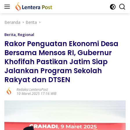
Langsung
ke
konten
Beranda
Berita
Berita
,
Regional
Rakor Penguatan Ekonomi Desa
Bersama Mensos RI, Gubernur
Khofifah Pastikan Jatim Siap
Jalankan Program Sekolah
Rakyat dan DTSEN
Redaksi LenteraPost
10 Maret 2025 17:16 WIB