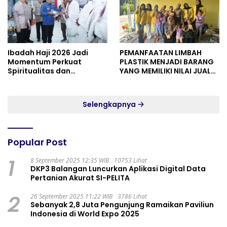
Ibadah Haji 2026 Jadi
PEMANFAATAN LIMBAH
Momentum Perkuat
PLASTIK MENJADI BARANG
Spiritualitas dan
YANG MEMILIKI NILAI JUAL
Persatuan
MASYARAKAT WIDORO
GADING RESIDENCE
Selengkapnya
Popular Post
1
8 September 2025 12:35 WIB
10753 Lihat
DKP3 Balangan Luncurkan Aplikasi Digital Data
Pertanian Akurat SI-PELITA
2
26 September 2025 11:22 WIB
3786 Lihat
Sebanyak 2,8 Juta Pengunjung Ramaikan Paviliun
Indonesia di World Expo 2025