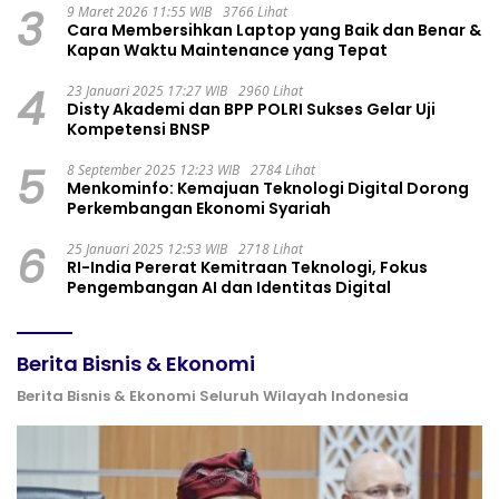
3
9 Maret 2026 11:55 WIB
3766 Lihat
Cara Membersihkan Laptop yang Baik dan Benar &
Kapan Waktu Maintenance yang Tepat
4
23 Januari 2025 17:27 WIB
2960 Lihat
Disty Akademi dan BPP POLRI Sukses Gelar Uji
Kompetensi BNSP
5
8 September 2025 12:23 WIB
2784 Lihat
Menkominfo: Kemajuan Teknologi Digital Dorong
Perkembangan Ekonomi Syariah
6
25 Januari 2025 12:53 WIB
2718 Lihat
RI-India Pererat Kemitraan Teknologi, Fokus
Pengembangan AI dan Identitas Digital
Berita Bisnis & Ekonomi
Berita Bisnis & Ekonomi Seluruh Wilayah Indonesia