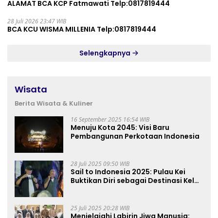
ALAMAT BCA KCP Fatmawati Telp:0817819444
28 Juli 2026 23:47 WIB
BCA KCU WISMA MILLENIA Telp:0817819444
Selengkapnya
Wisata
Berita Wisata & Kuliner
16 September 2025 16:54 WIB
Menuju Kota 2045: Visi Baru
Pembangunan Perkotaan Indonesia
28 Juli 2025 09:50 WIB
Sail to Indonesia 2025: Pulau Kei
Buktikan Diri sebagai Destinasi Kelas
Dunia
25 Juli 2025 20:28 WIB
Menjelajahi Labirin Jiwa Manusia: