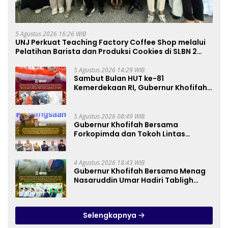
5 Agustus 2026 16:26 WIB
UNJ Perkuat Teaching Factory Coffee Shop melalui
Pelatihan Barista dan Produksi Cookies di SLBN 2
Central Kota Cimahi
5 Agustus 2026 14:29 WIB
Sambut Bulan HUT ke-81
Kemerdekaan RI, Gubernur Khofifah
Semarakkan Pasar Murah di Gresik
dengan Berbagi Ribuan Bendera
Merah Putih Bagi Masyarakat
5 Agustus 2026 08:49 WIB
Gubernur Khofifah Bersama
Forkopimda dan Tokoh Lintas
Agama Perkuat Komitmen Jaga
Kedamaian Jawa Timur serta
Semangat Kebangsaan
4 Agustus 2026 18:43 WIB
Gubernur Khofifah Bersama Menag
Nasaruddin Umar Hadiri Tabligh
Akbar _Bridging to International
Grand Imams Conference_ (IGIC)
2026: Dukung Penguatan Peran
Selengkapnya
Masjid sebagai Pusat Peradaban,
Diplomasi Keagamaan dan