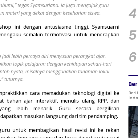
bumi,” tegas Syamsuriana. Ia juga mengajak guru
4
n materi yang dekat dengan keseharian siswa.
hop ini dengan antusiasme tinggi. Syamsuarni
5
as, mengaku semakin termotivasi untuk menerapkan
6
 jadi lebih percaya diri menyusun perangkat ajar.
itkan topik pelajaran dengan kehidupan sehari-hari
ontoh nyata, misalnya menggunakan tanaman lokal
” tuturnya.
Ber
praktikkan cara memadukan teknologi digital ke
Beri
Ind
 bahan ajar interaktif, menulis ulang RPP, dan
ang lebih menarik. Guru secara bergiliran
ndapatkan masukan langsung dari tim pendamping.
guru untuk membagikan hasil revisi ini ke rekan
gunakan bersama-sama dan terus diperbarui sesuai