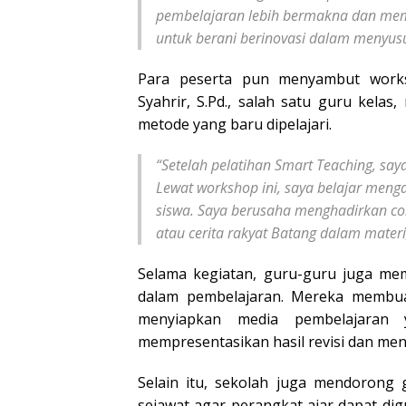
pembelajaran lebih bermakna dan mem
untuk berani berinovasi dalam menyusu
Para peserta pun menyambut works
Syahrir, S.Pd., salah satu guru kel
metode yang baru dipelajari.
“Setelah pelatihan Smart Teaching, saya
Lewat workshop ini, saya belajar menga
siswa. Saya berusaha menghadirkan c
atau cerita rakyat Batang dalam materi,
Selama kegiatan, guru-guru juga mem
dalam pembelajaran. Mereka membuat
menyiapkan media pembelajaran y
mempresentasikan hasil revisi dan me
Selain itu, sekolah juga mendorong 
sejawat agar perangkat ajar dapat di