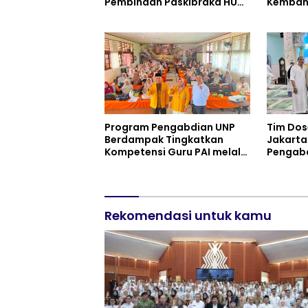
Pembinaan Paskibraka HUT
Kemban
ke-81 RI
Keuanga
Kelompo
Program Pengabdian UNP
Tim Dos
Berdampak Tingkatkan
Jakarta
Kompetensi Guru PAI melalui
Pengabd
AI dan Digital Pedagogy
Masjid 
Minh Ci
Rekomendasi untuk kamu