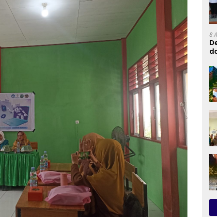
8 
De
d
RI