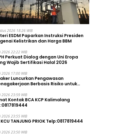
stus 2026 18:26 WIB
teri ESDM Paparkan Instruksi Presiden
genai Kelistrikan dan Harga BBM
li 2026 22:22 WIB
PH Perkuat Dialog dengan Uni Eropa
ng Wajib Sertifikasi Halal 2026
li 2026 17:00 WIB
aker Luncurkan Pengawasan
enagakerjaan Berbasis Risiko untuk
ah Pelanggaran
li 2026 23:59 WIB
mat Kontak BCA KCP Kalimalang
p:0817819444
li 2026 23:55 WIB
 KCU TANJUNG PRIOK Telp:0817819444
li 2026 23:50 WIB