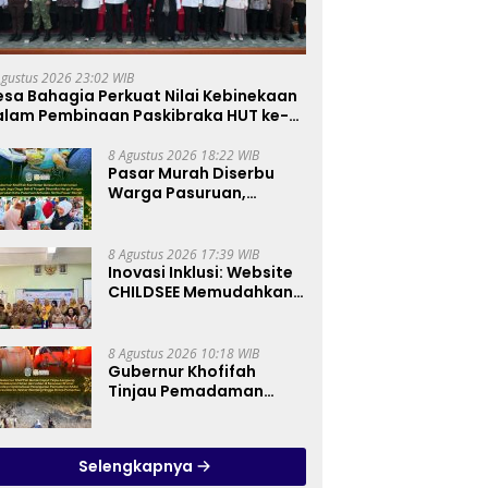
Agustus 2026 23:02 WIB
sa Bahagia Perkuat Nilai Kebinekaan
alam Pembinaan Paskibraka HUT ke-81
8 Agustus 2026 18:22 WIB
Pasar Murah Diserbu
Warga Pasuruan,
Gubernur Khofifah
Perkuat Instrumen
Pengendalian Harga
8 Agustus 2026 17:39 WIB
dan Jaga Daya Beli
Inovasi Inklusi: Website
CHILDSEE Memudahkan
Guru SD Negeri
Bantargebang III dalam
Identifikasi Anak
8 Agustus 2026 10:18 WIB
Berkebutuhan Khusus
Gubernur Khofifah
Tinjau Pemadaman
Karhutla Bromo,
Pastikan Operasi Darat,
Water Bombing dan
Selengkapnya
Drone Dioptimalkan