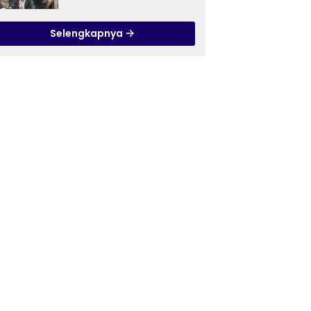
Ilmu Tasawuf ISQI Sunan
Pandanaran di RSJ
Selengkapnya
Grhasia