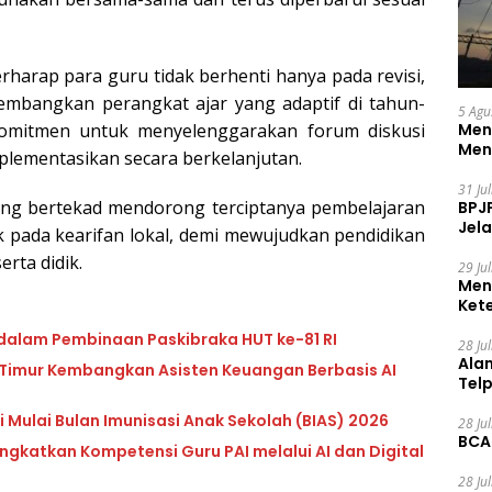
rharap para guru tidak berhenti hanya pada revisi,
gembangkan perangkat ajar yang adaptif di tahun-
5 Agu
omitmen untuk menyelenggarakan forum diskusi
Men
Men
implementasikan secara berkelanjutan.
31 Ju
ang bertekad mendorong terciptanya pembelajaran
BPJ
Jela
ak pada kearifan lokal, demi mewujudkan pendidikan
rta didik.
29 Ju
Men
Ket
Ceg
 dalam Pembinaan Paskibraka HUT ke-81 RI
28 Ju
Ala
 Timur Kembangkan Asisten Keuangan Berbasis AI
Tel
 Mulai Bulan Imunisasi Anak Sekolah (BIAS) 2026
28 Ju
BCA
katkan Kompetensi Guru PAI melalui AI dan Digital
28 Ju