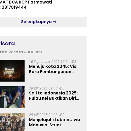
MAT BCA KCP Fatmawati
p:0817819444
Selengkapnya
isata
rita Wisata & Kuliner
16 September 2025 16:54 WIB
Menuju Kota 2045: Visi
Baru Pembangunan
Perkotaan Indonesia
28 Juli 2025 09:50 WIB
Sail to Indonesia 2025:
Pulau Kei Buktikan Diri
sebagai Destinasi Kelas
Dunia
25 Juli 2025 20:28 WIB
Menjelajahi Labirin Jiwa
Manusia: Studi
Lapangan Mahasiswa