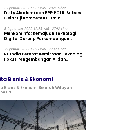
Maintenance yang Tepat
23 Januari 2025 17:27 WIB
2971 Lihat
Disty Akademi dan BPP POLRI Sukses
Gelar Uji Kompetensi BNSP
8 September 2025 12:23 WIB
2792 Lihat
Menkominfo: Kemajuan Teknologi
Digital Dorong Perkembangan
Ekonomi Syariah
25 Januari 2025 12:53 WIB
2732 Lihat
RI-India Pererat Kemitraan Teknologi,
Fokus Pengembangan AI dan
Identitas Digital
ita Bisnis & Ekonomi
ta Bisnis & Ekonomi Seluruh Wilayah
onesia