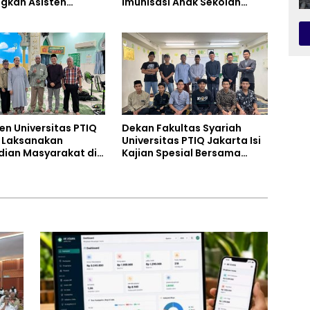
gkan Asisten
Imunisasi Anak Sekolah
n Berbasis AI untuk
(BIAS) 2026
k Tani dan UMKM
en Universitas PTIQ
Dekan Fakultas Syariah
 Laksanakan
Universitas PTIQ Jakarta Isi
ian Masyarakat di
Kajian Spesial Bersama
Al-Rohim, Ho Chi
Diaspora Indonesia di
ty, Vietnam
Jepang