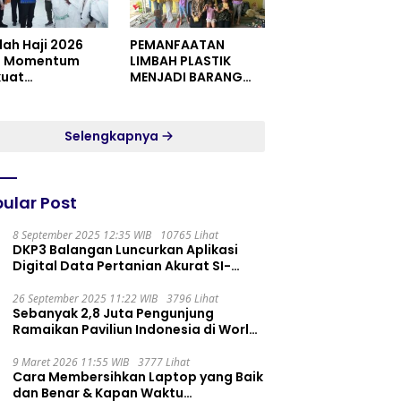
dah Haji 2026
PEMANFAATAN
i Momentum
LIMBAH PLASTIK
kuat
MENJADI BARANG
itualitas dan
YANG MEMILIKI NILAI
satuan
JUAL MASYARAKAT
WIDORO GADING
Selengkapnya
RESIDENCE
ular Post
8 September 2025 12:35 WIB
10765 Lihat
DKP3 Balangan Luncurkan Aplikasi
Digital Data Pertanian Akurat SI-
PELITA
26 September 2025 11:22 WIB
3796 Lihat
Sebanyak 2,8 Juta Pengunjung
Ramaikan Paviliun Indonesia di World
Expo 2025
9 Maret 2026 11:55 WIB
3777 Lihat
Cara Membersihkan Laptop yang Baik
dan Benar & Kapan Waktu