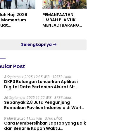
dah Haji 2026
PEMANFAATAN
i Momentum
LIMBAH PLASTIK
kuat
MENJADI BARANG
itualitas dan
YANG MEMILIKI NILAI
satuan
JUAL MASYARAKAT
WIDORO GADING
Selengkapnya
RESIDENCE
ular Post
8 September 2025 12:35 WIB
10753 Lihat
DKP3 Balangan Luncurkan Aplikasi
Digital Data Pertanian Akurat SI-
PELITA
26 September 2025 11:22 WIB
3787 Lihat
Sebanyak 2,8 Juta Pengunjung
Ramaikan Paviliun Indonesia di World
Expo 2025
9 Maret 2026 11:55 WIB
3766 Lihat
Cara Membersihkan Laptop yang Baik
dan Benar & Kapan Waktu