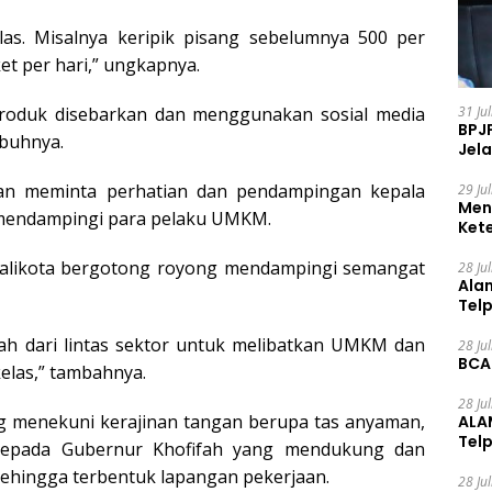
elas. Misalnya keripik pisang sebelumnya 500 per
et per hari,” ungkapnya.
31 Ju
produk disebarkan dan menggunakan sosial media
BPJ
mbuhnya.
Jela
an meminta perhatian dan pendampingan kepala
29 Ju
Men
r mendampingi para pelaku UMKM.
Ket
Ceg
walikota bergotong royong mendampingi semangat
28 Ju
Ala
Tel
rah dari lintas sektor untuk melibatkan UMKM dan
28 Ju
BCA
kelas,” tambahnya.
28 Ju
ng menekuni kerajinan tangan berupa tas anyaman,
ALA
Tel
kepada Gubernur Khofifah yang mendukung dan
ehingga terbentuk lapangan pekerjaan.
28 Ju