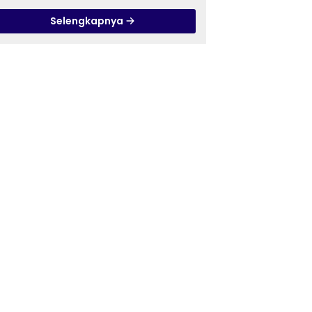
Pandanaran di RSJ
Selengkapnya
Grhasia