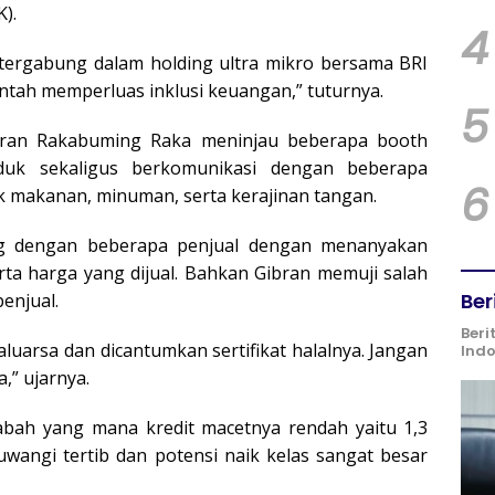
K).
4
a tergabung dalam holding ultra mikro bersama BRI
ntah memperluas inklusi keuangan,” tuturnya.
5
ibran Rakabuming Raka meninjau beberapa booth
duk sekaligus berkomunikasi dengan beberapa
6
 makanan, minuman, serta kerajinan tangan.
og dengan beberapa penjual dengan menanyakan
ta harga yang dijual. Bahkan Gibran memuji salah
Ber
enjual.
Beri
luarsa dan dicantumkan sertifikat halalnya. Jangan
Ind
,” ujarnya.
sabah yang mana kredit macetnya rendah yaitu 1,3
uwangi tertib dan potensi naik kelas sangat besar