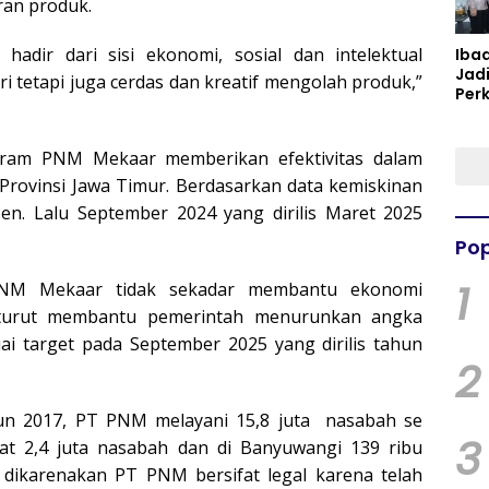
eran produk.
dir dari sisi ekonomi, sosial dan intelektual
Iba
Jad
i tetapi juga cerdas dan kreatif mengolah produk,”
Per
Spir
Per
rogram PNM Mekaar memberikan efektivitas dalam
Provinsi Jawa Timur. Berdasarkan data kemiskinan
en. Lalu September 2024 yang dirilis Maret 2025
Pop
1
 PNM Mekaar tidak sekadar membantu ekonomi
a turut membantu pemerintah menurunkan angka
ai target pada September 2025 yang dirilis tahun
2
un 2017, PT PNM melayani 15,8 juta nasabah se
3
pat 2,4 juta nasabah dan di Banyuwangi 139 ribu
dikarenakan PT PNM bersifat legal karena telah