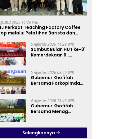
Agustus 2026 16:26 WIB
NJ Perkuat Teaching Factory Coffee
op melalui Pelatihan Barista dan
oduksi Cookies di SLBN 2 Central Kota
imahi
5 Agustus 2026 14:29 WIB
Sambut Bulan HUT ke-81
Kemerdekaan RI,
Gubernur Khofifah
Semarakkan Pasar
Murah di Gresik dengan
5 Agustus 2026 08:49 WIB
Berbagi Ribuan Bendera
Gubernur Khofifah
Merah Putih Bagi
Bersama Forkopimda
Masyarakat
dan Tokoh Lintas
Agama Perkuat
Komitmen Jaga
4 Agustus 2026 18:43 WIB
Kedamaian Jawa Timur
Gubernur Khofifah
serta Semangat
Bersama Menag
Kebangsaan
Nasaruddin Umar Hadiri
Tabligh Akbar _Bridging
to International Grand
Selengkapnya
Imams Conference_