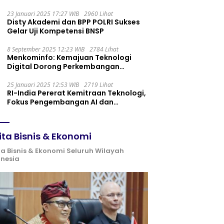
Maintenance yang Tepat
23 Januari 2025 17:27 WIB
2960 Lihat
Disty Akademi dan BPP POLRI Sukses
Gelar Uji Kompetensi BNSP
8 September 2025 12:23 WIB
2784 Lihat
Menkominfo: Kemajuan Teknologi
Digital Dorong Perkembangan
Ekonomi Syariah
25 Januari 2025 12:53 WIB
2719 Lihat
RI-India Pererat Kemitraan Teknologi,
Fokus Pengembangan AI dan
Identitas Digital
ita Bisnis & Ekonomi
ta Bisnis & Ekonomi Seluruh Wilayah
onesia