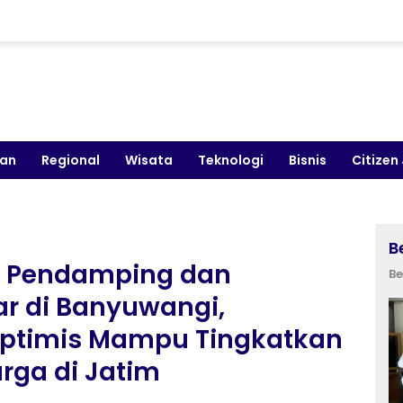
kan
Regional
Wisata
Teknologi
Bisnis
Citizen
B
a Pendamping dan
Be
r di Banyuwangi,
Optimis Mampu Tingkatkan
rga di Jatim