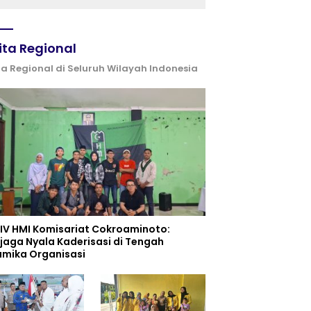
(IGIC) 2026: Dukung
Penguatan Peran Masjid
sebagai Pusat
Peradaban, Diplomasi
ita Regional
Keagamaan dan
Perdamaian Global
ta Regional di Seluruh Wilayah Indonesia
 IV HMI Komisariat Cokroaminoto:
jaga Nyala Kaderisasi di Tengah
amika Organisasi