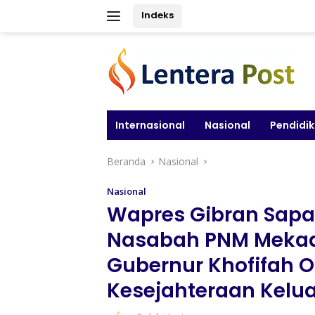
Langsung
Indeks
ke
konten
Internasional
Nasional
Pendidi
Beranda
Nasional
Nasional
Wapres Gibran Sap
Nasabah PNM Mekaa
Gubernur Khofifah 
Kesejahteraan Kelua