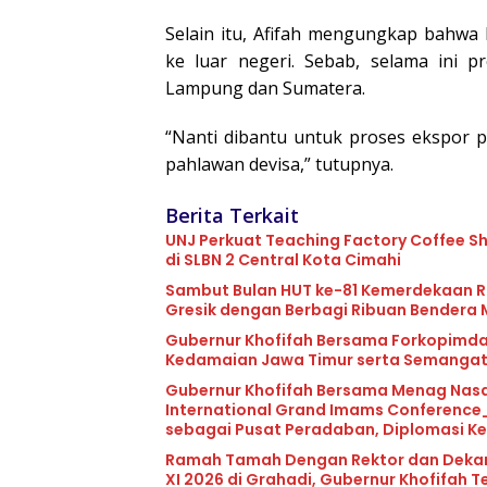
Selain itu, Afifah mengungkap bahwa
ke luar negeri. Sebab, selama ini p
Lampung dan Sumatera.
“Nanti dibantu untuk proses ekspor p
pahlawan devisa,” tutupnya.
Berita Terkait
UNJ Perkuat Teaching Factory Coffee Sh
di SLBN 2 Central Kota Cimahi
Sambut Bulan HUT ke-81 Kemerdekaan RI
Gresik dengan Berbagi Ribuan Bendera 
Gubernur Khofifah Bersama Forkopimda
Kedamaian Jawa Timur serta Semanga
Gubernur Khofifah Bersama Menag Nasar
International Grand Imams Conference_
sebagai Pusat Peradaban, Diplomasi 
Ramah Tamah Dengan Rektor dan Dekan V
XI 2026 di Grahadi, Gubernur Khofifah