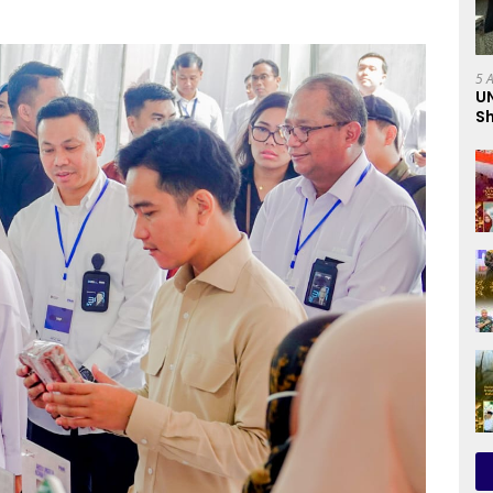
5 
U
Sh
Pr
C