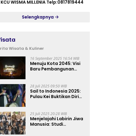
 KCU WISMA MILLENIA Telp:0817819444
Selengkapnya
isata
rita Wisata & Kuliner
16 September 2025 16:54 WIB
Menuju Kota 2045: Visi
Baru Pembangunan
Perkotaan Indonesia
28 Juli 2025 09:50 WIB
Sail to Indonesia 2025:
Pulau Kei Buktikan Diri
sebagai Destinasi Kelas
Dunia
25 Juli 2025 20:28 WIB
Menjelajahi Labirin Jiwa
Manusia: Studi
Lapangan Mahasiswa
Ilmu Tasawuf ISQI Sunan