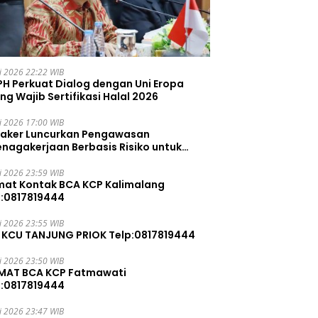
li 2026 22:22 WIB
PH Perkuat Dialog dengan Uni Eropa
ng Wajib Sertifikasi Halal 2026
li 2026 17:00 WIB
aker Luncurkan Pengawasan
enagakerjaan Berbasis Risiko untuk
ah Pelanggaran
li 2026 23:59 WIB
mat Kontak BCA KCP Kalimalang
p:0817819444
li 2026 23:55 WIB
 KCU TANJUNG PRIOK Telp:0817819444
li 2026 23:50 WIB
MAT BCA KCP Fatmawati
p:0817819444
li 2026 23:47 WIB