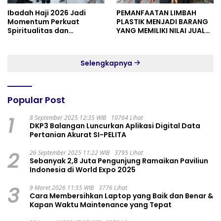
Ibadah Haji 2026 Jadi
PEMANFAATAN LIMBAH
Momentum Perkuat
PLASTIK MENJADI BARANG
Spiritualitas dan
YANG MEMILIKI NILAI JUAL
Persatuan
MASYARAKAT WIDORO
GADING RESIDENCE
Selengkapnya
Popular Post
1
8 September 2025 12:35 WIB
10764 Lihat
DKP3 Balangan Luncurkan Aplikasi Digital Data
Pertanian Akurat SI-PELITA
2
26 September 2025 11:22 WIB
3795 Lihat
Sebanyak 2,8 Juta Pengunjung Ramaikan Paviliun
Indonesia di World Expo 2025
3
9 Maret 2026 11:55 WIB
3776 Lihat
Cara Membersihkan Laptop yang Baik dan Benar &
Kapan Waktu Maintenance yang Tepat