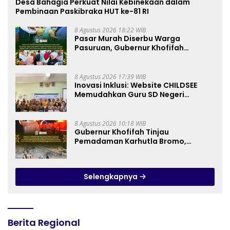
Desa Bahagia Perkuat Nilai Kebinekaan dalam
Pembinaan Paskibraka HUT ke-81 RI
8 Agustus 2026 18:22 WIB
Pasar Murah Diserbu Warga
Pasuruan, Gubernur Khofifah
Perkuat Instrumen Pengendalian
Harga dan Jaga Daya Beli
8 Agustus 2026 17:39 WIB
Inovasi Inklusi: Website CHILDSEE
Memudahkan Guru SD Negeri
Bantargebang III dalam Identifikasi
Anak Berkebutuhan Khusus
8 Agustus 2026 10:18 WIB
Gubernur Khofifah Tinjau
Pemadaman Karhutla Bromo,
Pastikan Operasi Darat, Water
Bombing dan Drone Dioptimalkan
Selengkapnya
Berita Regional