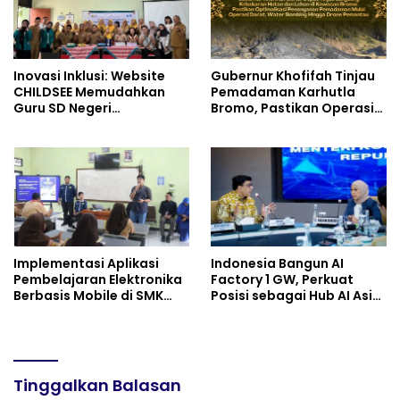
Inovasi Inklusi: Website
Gubernur Khofifah Tinjau
CHILDSEE Memudahkan
Pemadaman Karhutla
Guru SD Negeri
Bromo, Pastikan Operasi
Bantargebang III dalam
Darat, Water Bombing
Identifikasi Anak
dan Drone Dioptimalkan
Berkebutuhan Khusus
Implementasi Aplikasi
Indonesia Bangun AI
Pembelajaran Elektronika
Factory 1 GW, Perkuat
Berbasis Mobile di SMK
Posisi sebagai Hub AI Asia
Negeri 10 Kota Bekasi,
Tenggara
Mendukung Digitalisasi
dan Inovasi Pembelajaran
Tinggalkan Balasan