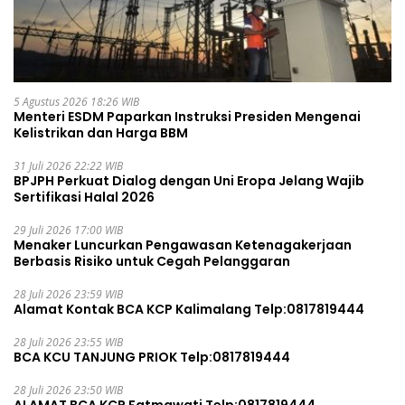
5 Agustus 2026 18:26 WIB
Menteri ESDM Paparkan Instruksi Presiden Mengenai
Kelistrikan dan Harga BBM
31 Juli 2026 22:22 WIB
BPJPH Perkuat Dialog dengan Uni Eropa Jelang Wajib
Sertifikasi Halal 2026
29 Juli 2026 17:00 WIB
Menaker Luncurkan Pengawasan Ketenagakerjaan
Berbasis Risiko untuk Cegah Pelanggaran
28 Juli 2026 23:59 WIB
Alamat Kontak BCA KCP Kalimalang Telp:0817819444
28 Juli 2026 23:55 WIB
BCA KCU TANJUNG PRIOK Telp:0817819444
28 Juli 2026 23:50 WIB
ALAMAT BCA KCP Fatmawati Telp:0817819444