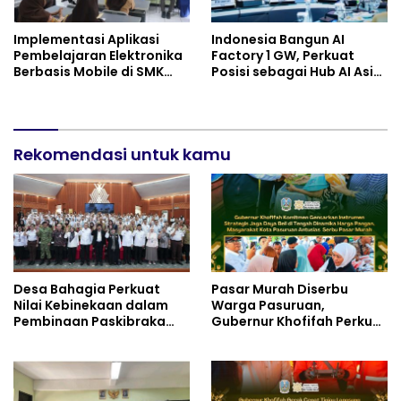
Implementasi Aplikasi
Indonesia Bangun AI
Pembelajaran Elektronika
Factory 1 GW, Perkuat
Berbasis Mobile di SMK
Posisi sebagai Hub AI Asia
Negeri 10 Kota Bekasi,
Tenggara
Mendukung Digitalisasi
dan Inovasi Pembelajaran
Rekomendasi untuk kamu
Desa Bahagia Perkuat
Pasar Murah Diserbu
Nilai Kebinekaan dalam
Warga Pasuruan,
Pembinaan Paskibraka
Gubernur Khofifah Perkuat
HUT ke-81 RI
Instrumen Pengendalian
Harga dan Jaga Daya Beli