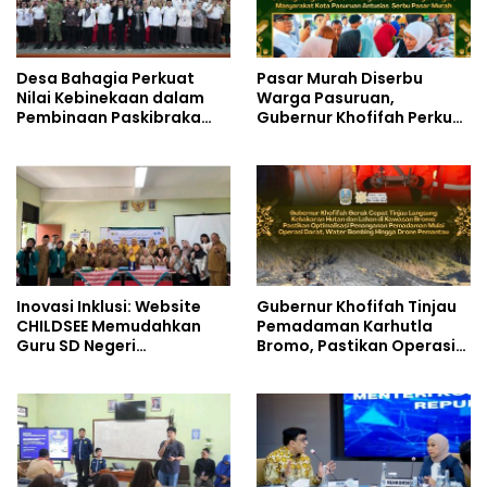
Desa Bahagia Perkuat
Pasar Murah Diserbu
Nilai Kebinekaan dalam
Warga Pasuruan,
Pembinaan Paskibraka
Gubernur Khofifah Perkuat
HUT ke-81 RI
Instrumen Pengendalian
Harga dan Jaga Daya Beli
Inovasi Inklusi: Website
Gubernur Khofifah Tinjau
CHILDSEE Memudahkan
Pemadaman Karhutla
Guru SD Negeri
Bromo, Pastikan Operasi
Bantargebang III dalam
Darat, Water Bombing
Identifikasi Anak
dan Drone Dioptimalkan
Berkebutuhan Khusus