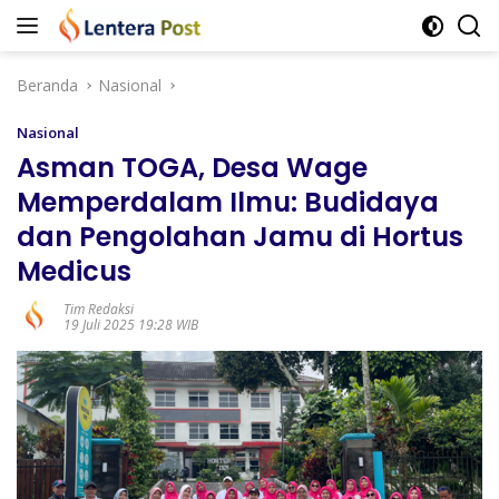
Langsung
ke
konten
Beranda
Nasional
Nasional
Asman TOGA, Desa Wage
Memperdalam Ilmu: Budidaya
dan Pengolahan Jamu di Hortus
Medicus
Tim Redaksi
19 Juli 2025 19:28 WIB