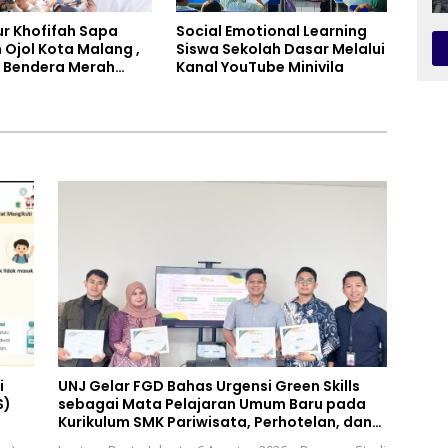
r Khofifah Sapa
Social Emotional Learning
 Ojol Kota Malang ,
Siswa Sekolah Dasar Melalui
 Bendera Merah
Kanal YouTube Minivila
an Sembako Saat
tkan Program
asan Denda dan
unggakan PKB
i
UNJ Gelar FGD Bahas Urgensi Green Skills
S)
sebagai Mata Pelajaran Umum Baru pada
Kurikulum SMK Pariwisata, Perhotelan, dan
UPW