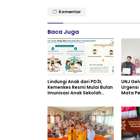
Komentar
Baca Juga
Lindungi Anak dari PD3I,
UNJ Gel
Kemenkes Resmi Mulai Bulan
Urgensi 
Imunisasi Anak Sekolah
Mata Pe
(BIAS) 2026
pada Ku
Pariwis
UPW