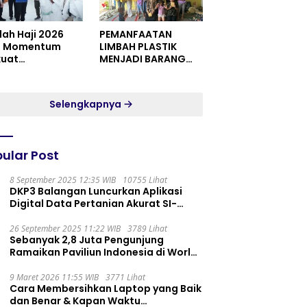
dah Haji 2026
PEMANFAATAN
i Momentum
LIMBAH PLASTIK
kuat
MENJADI BARANG
itualitas dan
YANG MEMILIKI NILAI
satuan
JUAL MASYARAKAT
WIDORO GADING
Selengkapnya
RESIDENCE
ular Post
8 September 2025 12:35 WIB
10755 Lihat
DKP3 Balangan Luncurkan Aplikasi
Digital Data Pertanian Akurat SI-
PELITA
26 September 2025 11:22 WIB
3789 Lihat
Sebanyak 2,8 Juta Pengunjung
Ramaikan Paviliun Indonesia di World
Expo 2025
9 Maret 2026 11:55 WIB
3771 Lihat
Cara Membersihkan Laptop yang Baik
dan Benar & Kapan Waktu