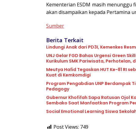
Kementerian ESDM masih menunggu fin
akan disampaikan kepada Pertamina unt
Sumber
Berita Terkait
Lindungi Anak dari PD3I, Kemenkes Resmi
UNJ Gelar FGD Bahas Urgensi Green Ski
Kurikulum SMK Pariwisata, Perhotelan, 
Meutya Hafid Tegaskan HUT Ke-81 RI s
Kuat di Kemkomdigi
Program Pengabdian UNP Berdampak Ting
Pedagogy
Gubernur Khofifah Sapa Ratusan Ojol K
Sembako Saat Manfaatkan Program Pe
Social Emotional Learning Siswa Sekolah
Post Views:
749