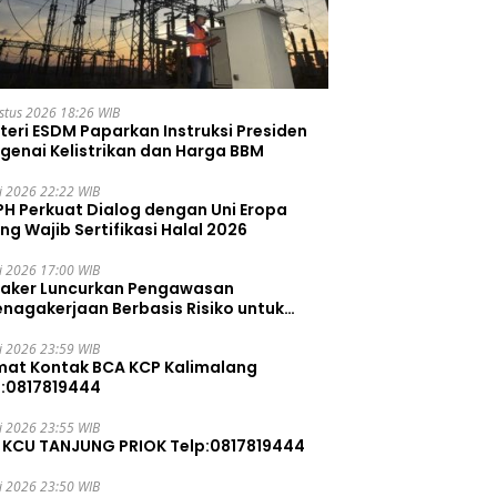
stus 2026 18:26 WIB
teri ESDM Paparkan Instruksi Presiden
genai Kelistrikan dan Harga BBM
li 2026 22:22 WIB
PH Perkuat Dialog dengan Uni Eropa
ng Wajib Sertifikasi Halal 2026
li 2026 17:00 WIB
aker Luncurkan Pengawasan
enagakerjaan Berbasis Risiko untuk
ah Pelanggaran
li 2026 23:59 WIB
mat Kontak BCA KCP Kalimalang
p:0817819444
li 2026 23:55 WIB
 KCU TANJUNG PRIOK Telp:0817819444
li 2026 23:50 WIB