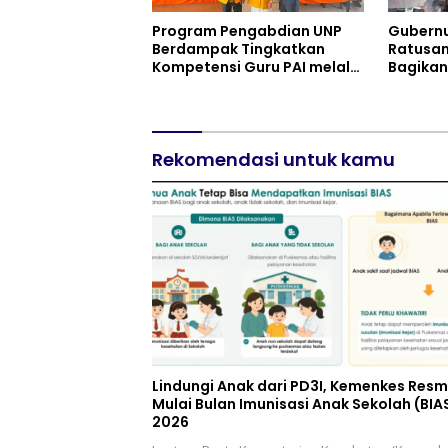
Program Pengabdian UNP
Gubernu
Berdampak Tingkatkan
Ratusan
Kompetensi Guru PAI melalui
Bagikan
AI dan Digital Pedagogy
Putih d
Manfaa
Pembeb
Pokok T
Rekomendasi untuk kamu
Lindungi Anak dari PD3I, Kemenkes Resm
Mulai Bulan Imunisasi Anak Sekolah (BIA
2026