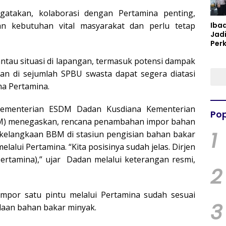
gatakan, kolaborasi dengan Pertamina penting,
n kebutuhan vital masyarakat dan perlu tetap
Iba
Jad
Per
Spir
tau situasi di lapangan, termasuk potensi dampak
Per
aan di sejumlah SPBU swasta dapat segera diatasi
ma Pertamina.
l Kementerian ESDM Dadan Kusdiana Kementerian
Pop
DM) menegaskan, rencana penambahan impor bahan
1
kelangkaan BBM di stasiun pengisian bahan bakar
lalui Pertamina. “Kita posisinya sudah jelas. Dirjen
Pertamina),” ujar Dadan melalui keterangan resmi,
2
por satu pintu melalui Pertamina sudah sesuai
3
daan bahan bakar minyak.