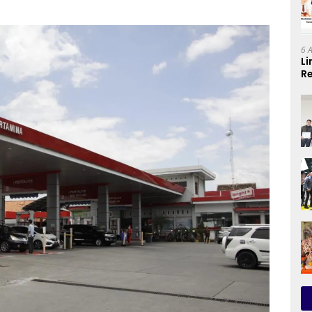
6 
Li
Re
Se