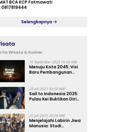
MAT BCA KCP Fatmawati
p:0817819444
Selengkapnya
isata
rita Wisata & Kuliner
16 September 2025 16:54 WIB
Menuju Kota 2045: Visi
Baru Pembangunan
Perkotaan Indonesia
28 Juli 2025 09:50 WIB
Sail to Indonesia 2025:
Pulau Kei Buktikan Diri
sebagai Destinasi Kelas
Dunia
25 Juli 2025 20:28 WIB
Menjelajahi Labirin Jiwa
Manusia: Studi
Lapangan Mahasiswa