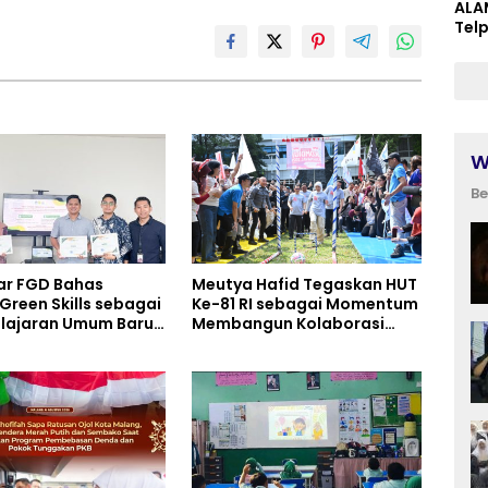
ALA
Tel
W
Be
ar FGD Bahas
Meutya Hafid Tegaskan HUT
Green Skills sebagai
Ke-81 RI sebagai Momentum
lajaran Umum Baru
Membangun Kolaborasi
rikulum SMK
yang Lebih Kuat di
ata, Perhotelan, dan
Kemkomdigi