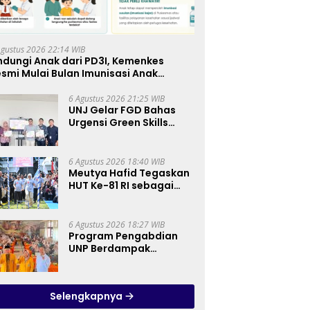
Agustus 2026 22:14 WIB
ndungi Anak dari PD3I, Kemenkes
smi Mulai Bulan Imunisasi Anak
kolah (BIAS) 2026
6 Agustus 2026 21:25 WIB
UNJ Gelar FGD Bahas
Urgensi Green Skills
sebagai Mata Pelajaran
Umum Baru pada
Kurikulum SMK
6 Agustus 2026 18:40 WIB
Pariwisata, Perhotelan,
Meutya Hafid Tegaskan
dan UPW
HUT Ke-81 RI sebagai
Momentum Membangun
Kolaborasi yang Lebih
Kuat di Kemkomdigi
6 Agustus 2026 18:27 WIB
Program Pengabdian
UNP Berdampak
Tingkatkan Kompetensi
Guru PAI melalui AI dan
Digital Pedagogy
Selengkapnya