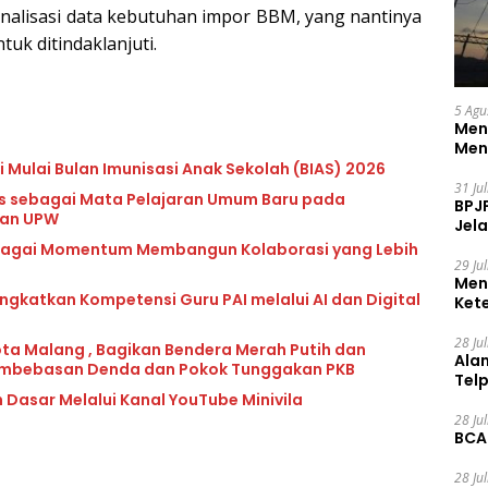
alisasi data kebutuhan impor BBM, yang nantinya
uk ditindaklanjuti.
5 Agu
Men
Men
 Mulai Bulan Imunisasi Anak Sekolah (BIAS) 2026
31 Ju
lls sebagai Mata Pelajaran Umum Baru pada
BPJ
dan UPW
Jela
ebagai Momentum Membangun Kolaborasi yang Lebih
29 Ju
Men
katkan Kompetensi Guru PAI melalui AI dan Digital
Ket
Ceg
28 Ju
ota Malang , Bagikan Bendera Merah Putih dan
Ala
mbebasan Denda dan Pokok Tunggakan PKB
Tel
 Dasar Melalui Kanal YouTube Minivila
28 Ju
BCA
28 Ju