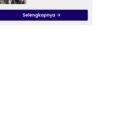
Ilmu Tasawuf ISQI Sunan
Pandanaran di RSJ
Selengkapnya
Grhasia