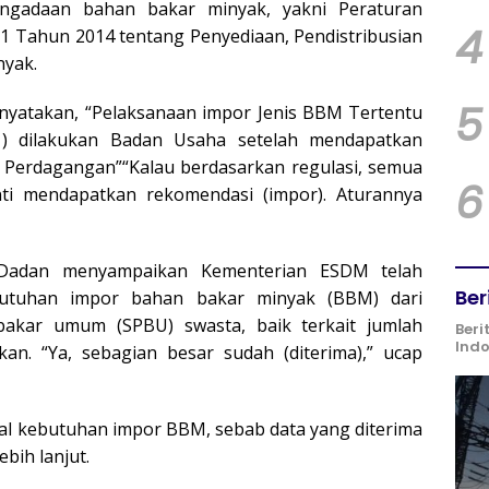
ngadaan bahan bakar minyak, yakni Peraturan
4
1 Tahun 2014 tentang Penyediaan, Pendistribusian
nyak.
5
enyatakan, “Pelaksanaan impor Jenis BBM Tertentu
1) dilakukan Badan Usaha setelah mendapatkan
i Perdagangan”“Kalau berdasarkan regulasi, semua
6
nti mendapatkan rekomendasi (impor). Aturannya
Dadan menyampaikan Kementerian ESDM telah
Ber
utuhan impor bahan bakar minyak (BBM) dari
bakar umum (SPBU) swasta, baik terkait jumlah
Beri
Ind
kan. “Ya, sebagian besar sudah (diterima),” ucap
l kebutuhan impor BBM, sebab data yang diterima
bih lanjut.