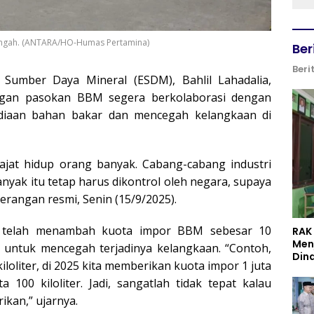
a Tengah. (ANTARA/HO-Humas Pertamina)
Ber
Beri
 Sumber Daya Mineral (ESDM), Bahlil Lahadalia,
gan pasokan BBM segera berkolaborasi dengan
diaan bahan bakar dan mencegah kelangkaan di
hajat hidup orang banyak. Cabang-cabang industri
yak itu tetap harus dikontrol oleh negara, supaya
terangan resmi, Senin (15/9/2025).
ah telah menambah kuota impor BBM sebesar 10
RAK
Men
a untuk mencegah terjadinya kelangkaan. “Contoh,
Din
iloliter, di 2025 kita memberikan kuota impor 1 juta
ta 100 kiloliter. Jadi, sangatlah tidak tepat kalau
ikan,” ujarnya.