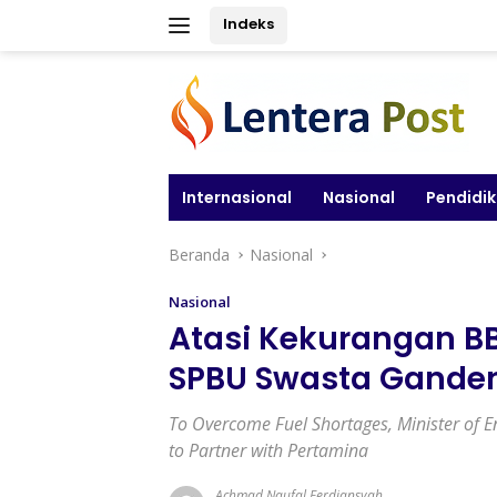
Langsung
Indeks
ke
konten
Internasional
Nasional
Pendidi
Beranda
Nasional
Nasional
Atasi Kekurangan BB
SPBU Swasta Gande
To Overcome Fuel Shortages, Minister of E
to Partner with Pertamina
Achmad Naufal Ferdiansyah