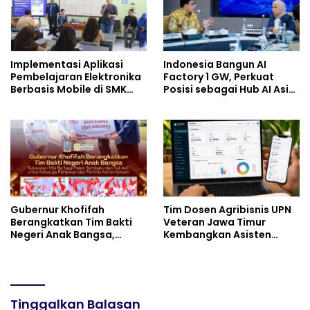
Implementasi Aplikasi
Indonesia Bangun AI
Pembelajaran Elektronika
Factory 1 GW, Perkuat
Berbasis Mobile di SMK
Posisi sebagai Hub AI Asia
Negeri 10 Kota Bekasi,
Tenggara
Mendukung Digitalisasi
dan Inovasi Pembelajaran
Gubernur Khofifah
Tim Dosen Agribisnis UPN
Berangkatkan Tim Bakti
Veteran Jawa Timur
Negeri Anak Bangsa,
Kembangkan Asisten
Berbagi Kebahagiaan
Keuangan Berbasis AI
untuk Keluarga Pahlawan
untuk Kelompok Tani dan
dan Perintis Kemerdekaan
UMKM
Tinggalkan Balasan