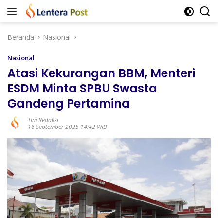
Langsung
ke
konten
Beranda
Nasional
Nasional
Atasi Kekurangan BBM, Menteri
ESDM Minta SPBU Swasta
Gandeng Pertamina
Tim Redaksi
16 September 2025 14:42 WIB