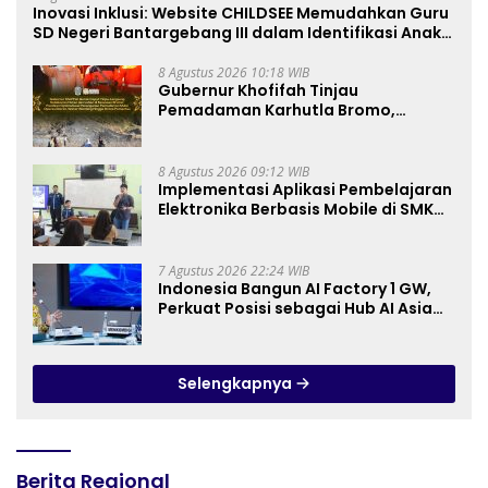
Inovasi Inklusi: Website CHILDSEE Memudahkan Guru
SD Negeri Bantargebang III dalam Identifikasi Anak
Berkebutuhan Khusus
8 Agustus 2026 10:18 WIB
Gubernur Khofifah Tinjau
Pemadaman Karhutla Bromo,
Pastikan Operasi Darat, Water
Bombing dan Drone Dioptimalkan
8 Agustus 2026 09:12 WIB
Implementasi Aplikasi Pembelajaran
Elektronika Berbasis Mobile di SMK
Negeri 10 Kota Bekasi, Mendukung
Digitalisasi dan Inovasi
Pembelajaran
7 Agustus 2026 22:24 WIB
Indonesia Bangun AI Factory 1 GW,
Perkuat Posisi sebagai Hub AI Asia
Tenggara
Selengkapnya
Berita Regional