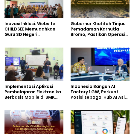
Inovasi Inklusi: Website
Gubernur Khofifah Tinjau
CHILDSEE Memudahkan
Pemadaman Karhutla
Guru SD Negeri
Bromo, Pastikan Operasi
Bantargebang III dalam
Darat, Water Bombing
Identifikasi Anak
dan Drone Dioptimalkan
Berkebutuhan Khusus
Implementasi Aplikasi
Indonesia Bangun AI
Pembelajaran Elektronika
Factory 1 GW, Perkuat
Berbasis Mobile di SMK
Posisi sebagai Hub AI Asia
Negeri 10 Kota Bekasi,
Tenggara
Mendukung Digitalisasi
dan Inovasi Pembelajaran