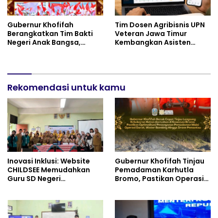
Gubernur Khofifah
Tim Dosen Agribisnis UPN
Berangkatkan Tim Bakti
Veteran Jawa Timur
Negeri Anak Bangsa,
Kembangkan Asisten
Berbagi Kebahagiaan
Keuangan Berbasis AI
untuk Keluarga Pahlawan
untuk Kelompok Tani dan
dan Perintis Kemerdekaan
UMKM
Rekomendasi untuk kamu
Inovasi Inklusi: Website
Gubernur Khofifah Tinjau
CHILDSEE Memudahkan
Pemadaman Karhutla
Guru SD Negeri
Bromo, Pastikan Operasi
Bantargebang III dalam
Darat, Water Bombing
Identifikasi Anak
dan Drone Dioptimalkan
Berkebutuhan Khusus