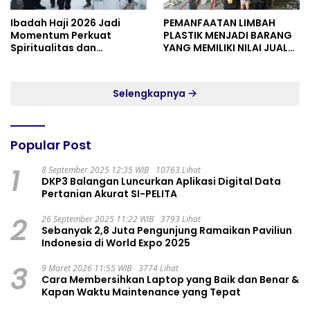
Ibadah Haji 2026 Jadi
PEMANFAATAN LIMBAH
Momentum Perkuat
PLASTIK MENJADI BARANG
Spiritualitas dan
YANG MEMILIKI NILAI JUAL
Persatuan
MASYARAKAT WIDORO
GADING RESIDENCE
Selengkapnya
Popular Post
1
8 September 2025 12:35 WIB
10763 Lihat
DKP3 Balangan Luncurkan Aplikasi Digital Data
Pertanian Akurat SI-PELITA
2
26 September 2025 11:22 WIB
3793 Lihat
Sebanyak 2,8 Juta Pengunjung Ramaikan Paviliun
Indonesia di World Expo 2025
3
9 Maret 2026 11:55 WIB
3774 Lihat
Cara Membersihkan Laptop yang Baik dan Benar &
Kapan Waktu Maintenance yang Tepat