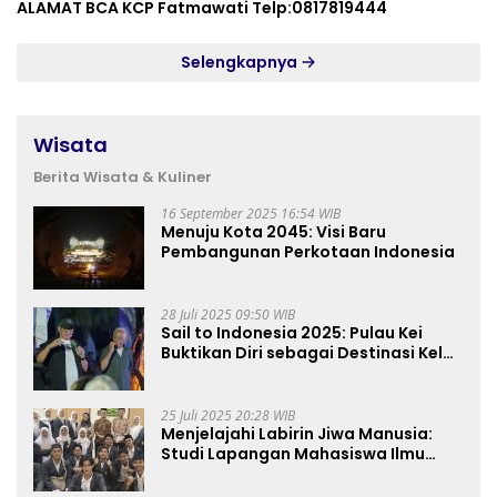
ALAMAT BCA KCP Fatmawati Telp:0817819444
Selengkapnya
Wisata
Berita Wisata & Kuliner
16 September 2025 16:54 WIB
Menuju Kota 2045: Visi Baru
Pembangunan Perkotaan Indonesia
28 Juli 2025 09:50 WIB
Sail to Indonesia 2025: Pulau Kei
Buktikan Diri sebagai Destinasi Kelas
Dunia
25 Juli 2025 20:28 WIB
Menjelajahi Labirin Jiwa Manusia:
Studi Lapangan Mahasiswa Ilmu
Tasawuf ISQI Sunan Pandanaran di
RSJ Grhasia