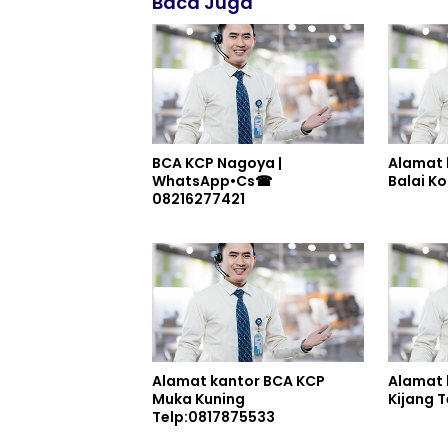
Baca Juga
BCA KCP Nagoya |
Alamat 
WhatsApp•Cs☎
08216277421
Alamat kantor BCA KCP
Alamat 
Muka Kuning
Ki
Telp:0817875533