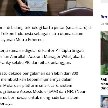
Ber
Beri
nir di bidang teknologi kartu pintar (smart card) di
Telkom Indonesia sebagai mitra utama dalam
i layanan Metro Ethernet.
a sama ini digelar di kantor PT Cipta Srigati
 Firman Amrullah, Account Manager Witel Jakarta
anky selaku PIC dari pihak pelanggan.
satu dekade pengalaman dan lebih dari 800
elah membuktikan kepemimpinannya dalam
RAK
Men
. Mulai dari platform smart card, sistem
Din
logi Secure Access Module (SAM) dan NFC (Near
terus berinovasi untuk menghadirkan sistem
ercaya.