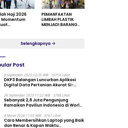
dah Haji 2026
PEMANFAATAN
i Momentum
LIMBAH PLASTIK
kuat
MENJADI BARANG
itualitas dan
YANG MEMILIKI NILAI
satuan
JUAL MASYARAKAT
WIDORO GADING
Selengkapnya
RESIDENCE
ular Post
8 September 2025 12:35 WIB
10754 Lihat
DKP3 Balangan Luncurkan Aplikasi
Digital Data Pertanian Akurat SI-
PELITA
26 September 2025 11:22 WIB
3788 Lihat
Sebanyak 2,8 Juta Pengunjung
Ramaikan Paviliun Indonesia di World
Expo 2025
9 Maret 2026 11:55 WIB
3767 Lihat
Cara Membersihkan Laptop yang Baik
dan Benar & Kapan Waktu