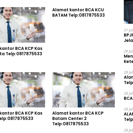
Alamat kantor BCA KCU
BATAM Telp:0817875533
31 Ju
BPJ
Jela
kantor BCA KCP Kas
29 Ju
Balai Kota Telp:0817875533
Men
Ket
Ceg
28 Ju
Ala
Tel
28 Ju
BCA
28 Ju
kantor BCA KCP Kas
Alamat kantor BCA KCP
ALA
jang Telp:0817875533
Batam Center 2
Tel
Telp:0817875533
28 Ju