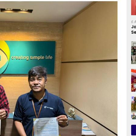
6 
Ja
Se
P
P