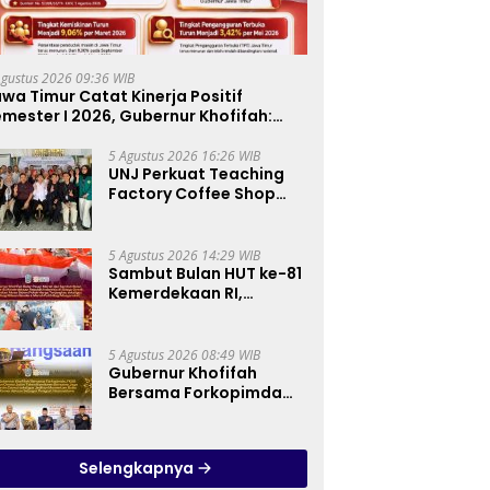
Agustus 2026 09:36 WIB
wa Timur Catat Kinerja Positif
mester I 2026, Gubernur Khofifah:
ertumbuhan Ekonomi Tertinggi di
ulau Jawa
5 Agustus 2026 16:26 WIB
UNJ Perkuat Teaching
Factory Coffee Shop
melalui Pelatihan
Barista dan Produksi
Cookies di SLBN 2
5 Agustus 2026 14:29 WIB
Central Kota Cimahi
Sambut Bulan HUT ke-81
Kemerdekaan RI,
Gubernur Khofifah
Semarakkan Pasar
Murah di Gresik dengan
5 Agustus 2026 08:49 WIB
Berbagi Ribuan Bendera
Gubernur Khofifah
Merah Putih Bagi
Bersama Forkopimda
Masyarakat
dan Tokoh Lintas
Agama Perkuat
Komitmen Jaga
Selengkapnya
Kedamaian Jawa Timur