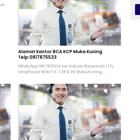
oh,
Alamat kantor BCA KCP Muka Kuning
Telp:0817875533
WhatsApp:0817875533 Kw. Industri Batamindo (11),
Shophouse Blok F Lt. 1 38 & 39, Muka Kuning,…