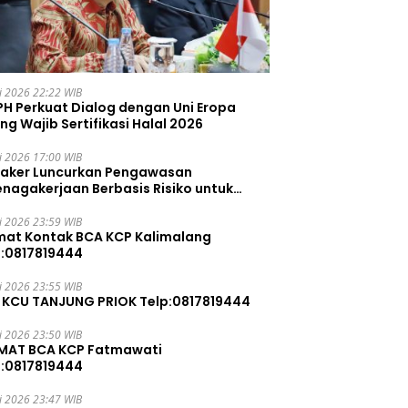
li 2026 22:22 WIB
PH Perkuat Dialog dengan Uni Eropa
ng Wajib Sertifikasi Halal 2026
li 2026 17:00 WIB
aker Luncurkan Pengawasan
enagakerjaan Berbasis Risiko untuk
ah Pelanggaran
li 2026 23:59 WIB
mat Kontak BCA KCP Kalimalang
p:0817819444
li 2026 23:55 WIB
 KCU TANJUNG PRIOK Telp:0817819444
li 2026 23:50 WIB
MAT BCA KCP Fatmawati
p:0817819444
li 2026 23:47 WIB