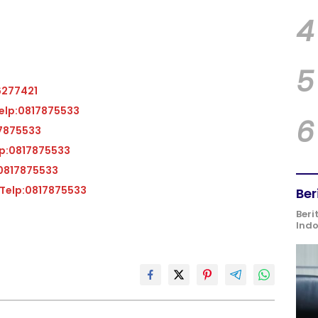
4
5
6277421
at kantor BCA KCP Kas Balai Kota Telp:0817875533
6
BATAM Telp:0817875533
ntor BCA KCP Muka Kuning Telp:0817875533
A KCP Kas Kijang Telp:0817875533
Alamat kantor BCA KCP Batam Center 2 Telp:0817875533
Ber
Beri
Ind