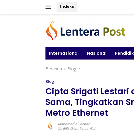
Langsung
Indeks
ke
konten
Internasional
Nasional
Pendidi
Beranda
Blog
Blog
Cipta Srigati Lestari
Sama, Tingkatkan S
Metro Ethernet
Mohamad Ali Akbar
25 Juni 2025 13:55 WIB