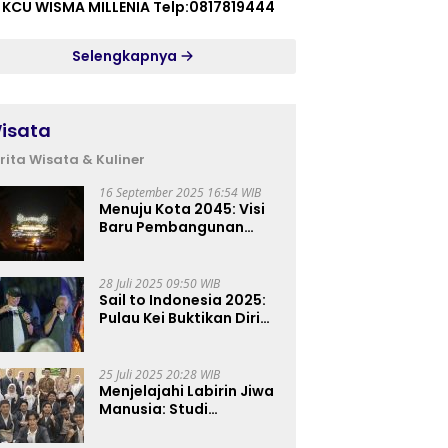
 KCU WISMA MILLENIA Telp:0817819444
Selengkapnya
isata
rita Wisata & Kuliner
16 September 2025 16:54 WIB
Menuju Kota 2045: Visi
Baru Pembangunan
Perkotaan Indonesia
28 Juli 2025 09:50 WIB
Sail to Indonesia 2025:
Pulau Kei Buktikan Diri
sebagai Destinasi Kelas
Dunia
25 Juli 2025 20:28 WIB
Menjelajahi Labirin Jiwa
Manusia: Studi
Lapangan Mahasiswa
Ilmu Tasawuf ISQI Sunan