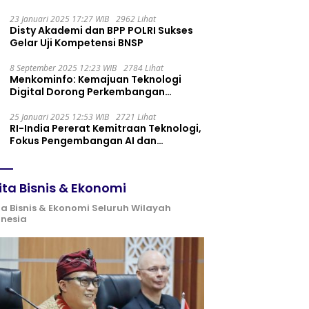
Maintenance yang Tepat
23 Januari 2025 17:27 WIB
2962 Lihat
Disty Akademi dan BPP POLRI Sukses
Gelar Uji Kompetensi BNSP
8 September 2025 12:23 WIB
2784 Lihat
Menkominfo: Kemajuan Teknologi
Digital Dorong Perkembangan
Ekonomi Syariah
25 Januari 2025 12:53 WIB
2721 Lihat
RI-India Pererat Kemitraan Teknologi,
Fokus Pengembangan AI dan
Identitas Digital
ita Bisnis & Ekonomi
ta Bisnis & Ekonomi Seluruh Wilayah
onesia