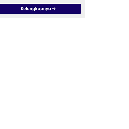
Pandanaran di RSJ
Selengkapnya
Grhasia