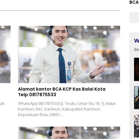
BCA
W
Be
Alamat kantor BCA KCP Kas Balai Kota
Telp:0817875533
buk
WhatsApp:0817875533 Jl. Teuku Umar No.19, Tj. Balai
Karimun, Kec. Karimun, Kabupaten Karimun,
Kepulauan Riau 29661…