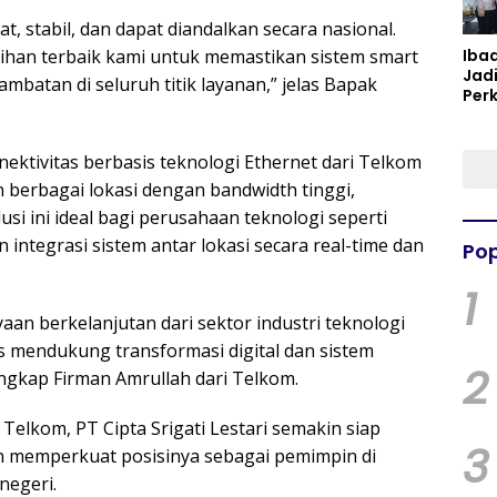
 stabil, dan dapat diandalkan secara nasional.
Iba
lihan terbaik kami untuk memastikan sistem smart
Jad
mbatan di seluruh titik layanan,” jelas Bapak
Per
Spir
Per
ktivitas berbasis teknologi Ethernet dari Telkom
erbagai lokasi dengan bandwidth tinggi,
lusi ini ideal bagi perusahaan teknologi seperti
 integrasi sistem antar lokasi secara real-time dan
Pop
1
an berkelanjutan dari sektor industri teknologi
s mendukung transformasi digital dan sistem
2
ngkap Firman Amrullah dari Telkom.
elkom, PT Cipta Srigati Lestari semakin siap
3
 memperkuat posisinya sebagai pemimpin di
negeri.