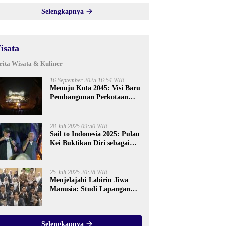
Selengkapnya
isata
rita Wisata & Kuliner
16 September 2025 16:54 WIB
Menuju Kota 2045: Visi Baru
Pembangunan Perkotaan
Indonesia
28 Juli 2025 09:50 WIB
Sail to Indonesia 2025: Pulau
Kei Buktikan Diri sebagai
Destinasi Kelas Dunia
25 Juli 2025 20:28 WIB
Menjelajahi Labirin Jiwa
Manusia: Studi Lapangan
Mahasiswa Ilmu Tasawuf
ISQI Sunan Pandanaran di
RSJ Grhasia
Selengkapnya