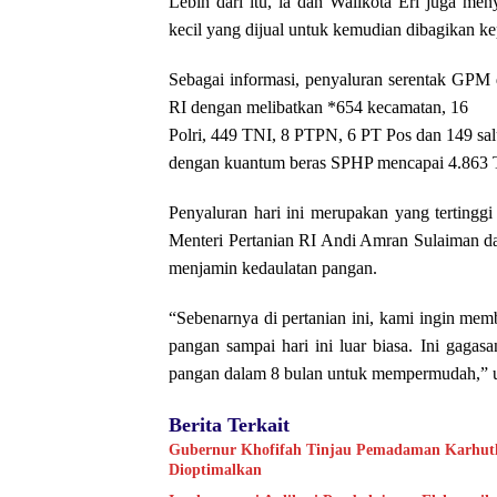
Lebih dari itu, ia dan Walikota Eri juga m
kecil yang dijual untuk kemudian dibagikan
Sebagai informasi, penyaluran serentak GPM 
RI dengan melibatkan *654 kecamatan, 16
Polri, 449 TNI, 8 PTPN, 6 PT Pos dan 149 sal
dengan kuantum beras SPHP mencapai 4.863 
Penyaluran hari ini merupakan yang tertinggi 
Menteri Pertanian RI Andi Amran Sulaiman d
menjamin kedaulatan pangan.
“Sebenarnya di pertanian ini, kami ingin mem
pangan sampai hari ini luar biasa. Ini gagas
pangan dalam 8 bulan untuk mempermudah,” u
Berita Terkait
Gubernur Khofifah Tinjau Pemadaman Karhutla
Dioptimalkan