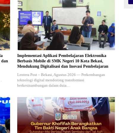
la
Implementasi Aplikasi Pembelajaran Elektronika
g dan
Berbasis Mobile di SMK Negeri 10 Kota Bekasi,
Mendukung Digitalisasi dan Inovasi Pembelajaran
Lentera Post – Bekasi, Agustus 2026 — Perkembangan
n…
teknologi digital mendorong transformasi
berkesinambungan dalam duia…