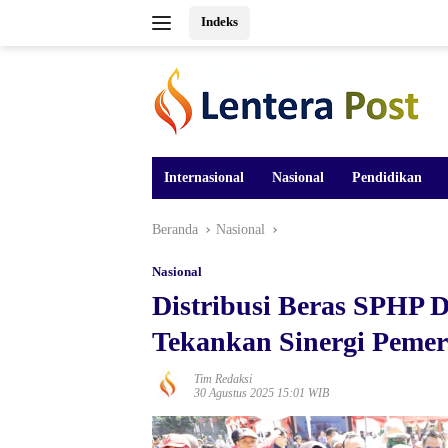
Langsung
Indeks
ke
konten
Internasional
Nasional
Pendidikan
Beranda
Nasional
Nasional
Distribusi Beras SPHP 
Tekankan Sinergi Pemer
Tim Redaksi
30 Agustus 2025 15:01 WIB