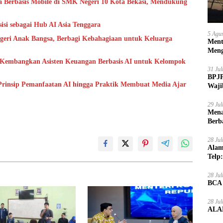
ka Berbasis Mobile di SMK Negeri 10 Kota Bekasi, Mendukung
isi sebagai Hub AI Asia Tenggara
5 Agu
geri Anak Bangsa, Berbagi Kebahagiaan untuk Keluarga
Ment
Meng
 Kembangkan Asisten Keuangan Berbasis AI untuk Kelompok
31 Ju
BPJP
Prinsip Pemanfaatan AI hingga Praktik Membuat Media Ajar
Waji
29 Ju
Mena
Berb
28 Ju
Alam
Telp
28 Ju
BCA
28 Ju
ALAM