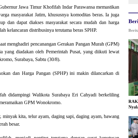
Gubernur Jawa Timur Khofifah Indar Parawansa memastikan
arga masyarakat Jatim, khususnya komoditas beras. Ia juga
Ber
kup dan dapat diakses masyarakat secara mudah dan harga
lah kelancaran distribusinya terutama beras SPHP.
Berit
 saat menghadiri pencanangan Gerakan Pangan Murah (GPM)
ia yang diadakan oleh Pemerintah Pusat, yang diikuti lewat
kromo, Surabaya, Sabtu (30/8).
 Pasokan dan Harga Pangan (SPHP) ini makin dilancarkan di
ah didampingi Walikota Surabaya Eri Cahyadi berkeliling
RAK 
ng meramaikan GPM Wonokromo.
Nyal
 minyak kita, ⁠telur ayam, ⁠daging sapi, ⁠daging ayam, ⁠bawang
erah besar.
fifah, menjadi penting terutama dengan surat keputusan