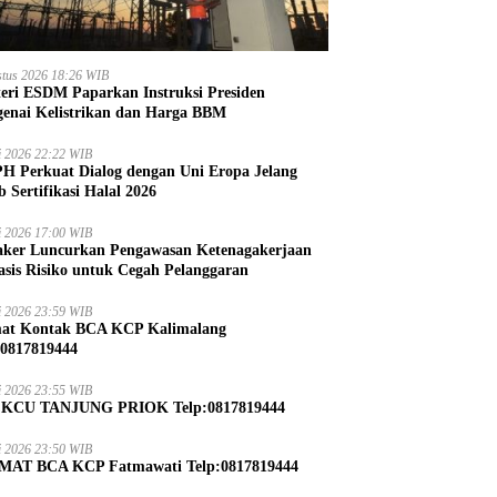
stus 2026 18:26 WIB
eri ESDM Paparkan Instruksi Presiden
enai Kelistrikan dan Harga BBM
li 2026 22:22 WIB
H Perkuat Dialog dengan Uni Eropa Jelang
b Sertifikasi Halal 2026
li 2026 17:00 WIB
ker Luncurkan Pengawasan Ketenagakerjaan
asis Risiko untuk Cegah Pelanggaran
li 2026 23:59 WIB
at Kontak BCA KCP Kalimalang
:0817819444
li 2026 23:55 WIB
 KCU TANJUNG PRIOK Telp:0817819444
li 2026 23:50 WIB
AT BCA KCP Fatmawati Telp:0817819444