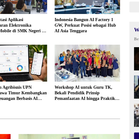
asi Aplikasi
Indonesia Bangun AI Factory 1
aran Elektronika
GW, Perkuat Posisi sebagai Hub
W
Mobile di SMK Negeri 10
AI Asia Tenggara
asi, Mendukung
Be
si dan Inovasi
aran
n Agribisnis UPN
Workshop AI untuk Guru TK,
Jawa Timur Kembangkan
Bekali Pendidik Prinsip
euangan Berbasis AI
Pemanfaatan AI hingga Praktik
lompok Tani dan
Membuat Media Ajar