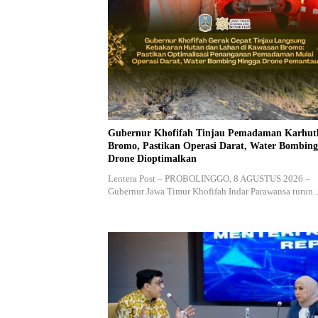
Gubernur Khofifah Tinjau Pemadaman Karhut
Bromo, Pastikan Operasi Darat, Water Bombin
Drone Dioptimalkan
Lentera Post – PROBOLINGGO, 8 AGUSTUS 2026 –
Gubernur Jawa Timur Khofifah Indar Parawansa turu