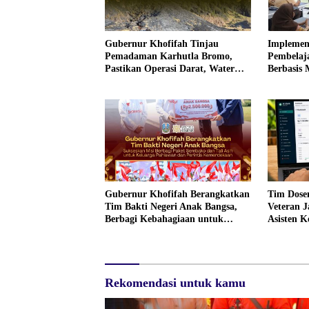
Gubernur Khofifah Tinjau
Implement
Pemadaman Karhutla Bromo,
Pembelaj
Pastikan Operasi Darat, Water
Berbasis 
Bombing dan Drone Dioptimalkan
Kota Bek
Digitalisa
Pembelaj
Gubernur Khofifah Berangkatkan
Tim Dose
Tim Bakti Negeri Anak Bangsa,
Veteran 
Berbagi Kebahagiaan untuk
Asisten K
Keluarga Pahlawan dan Perintis
untuk Ke
Kemerdekaan
UMKM
Rekomendasi untuk kamu