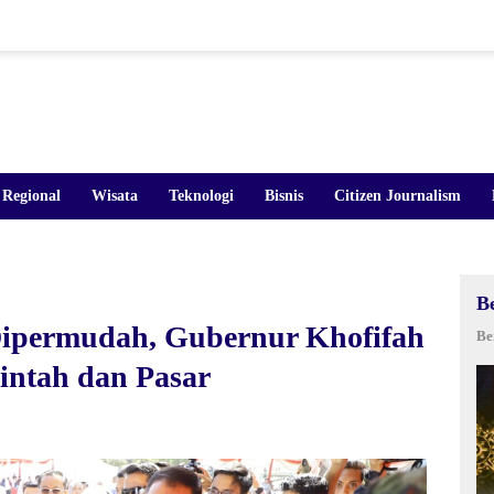
Regional
Wisata
Teknologi
Bisnis
Citizen Journalism
B
Dipermudah, Gubernur Khofifah
Be
intah dan Pasar