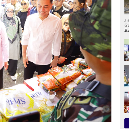
8 
Gu
Ka
Wa