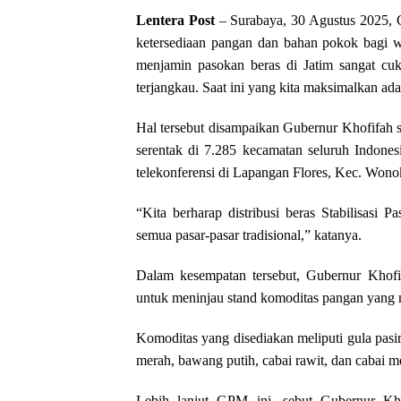
Lentera Post
– Surabaya, 30 Agustus 2025, 
ketersediaan pangan dan bahan pokok bagi w
menjamin pasokan beras di Jatim sangat cu
terjangkau. Saat ini yang kita maksimalkan ada
Hal tersebut disampaikan Gubernur Khofifah
serentak di 7.285 kecamatan seluruh Indones
telekonferensi di Lapangan Flores, Kec. Wono
“Kita berharap distribusi beras Stabilisasi
semua pasar-pasar tradisional,” katanya.
Dalam kesempatan tersebut, Gubernur Khofif
untuk meninjau stand komoditas pangan ya
Komoditas yang disediakan meliputi ⁠gula pasir,
merah, bawang putih, ⁠cabai rawit, dan ⁠cabai m
Lebih lanjut GPM ini, sebut Gubernur Kho