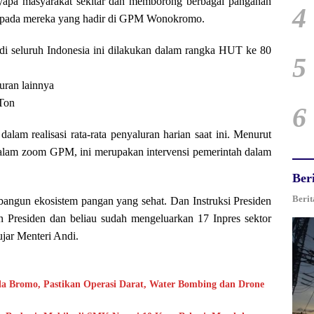
enyapa masyarakat sekitar dan memborong berbagai panganan
4
 kepada mereka yang hadir di GPM Wonokromo.
di seluruh Indonesia ini dilakukan dalam rangka HUT ke 80
5
uran lainnya
Ton
6
dalam realisasi rata-rata penyaluran harian saat ini. Menurut
alam zoom GPM, ini merupakan intervensi pemerintah dalam
Ber
Berit
bangun ekosistem pangan yang sehat. Dan Instruksi Presiden
an Presiden dan beliau sudah mengeluarkan 17 Inpres sektor
jar Menteri Andi.
 Bromo, Pastikan Operasi Darat, Water Bombing dan Drone