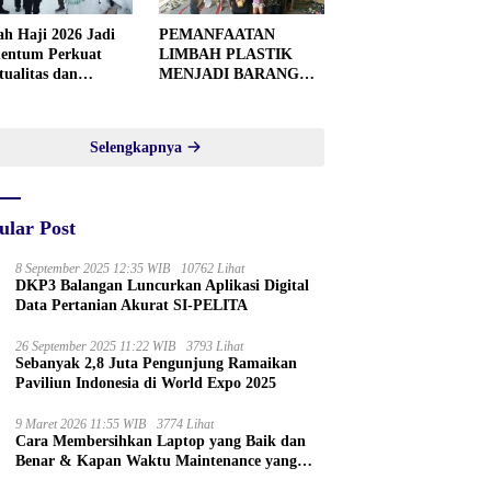
ah Haji 2026 Jadi
PEMANFAATAN
entum Perkuat
LIMBAH PLASTIK
tualitas dan
MENJADI BARANG
atuan
YANG MEMILIKI
NILAI JUAL
MASYARAKAT
Selengkapnya
WIDORO GADING
RESIDENCE
ular Post
8 September 2025 12:35 WIB
10762 Lihat
DKP3 Balangan Luncurkan Aplikasi Digital
Data Pertanian Akurat SI-PELITA
26 September 2025 11:22 WIB
3793 Lihat
Sebanyak 2,8 Juta Pengunjung Ramaikan
Paviliun Indonesia di World Expo 2025
9 Maret 2026 11:55 WIB
3774 Lihat
Cara Membersihkan Laptop yang Baik dan
Benar & Kapan Waktu Maintenance yang
Tepat