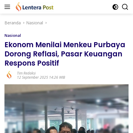
Langsung
ke
konten
Beranda
Nasional
Nasional
Ekonom Menilai Menkeu Purbaya
Dorong Reflasi, Pasar Keuangan
Respons Positif
Tim Redaksi
12 September 2025 14:26 WIB