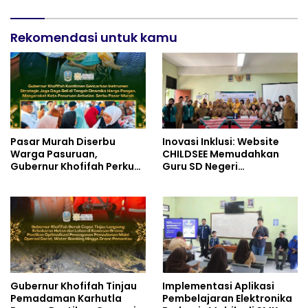
dan Perintis Kemerdekaan
Rekomendasi untuk kamu
Pasar Murah Diserbu
Inovasi Inklusi: Website
Warga Pasuruan,
CHILDSEE Memudahkan
Gubernur Khofifah Perkuat
Guru SD Negeri
Instrumen Pengendalian
Bantargebang III dalam
Harga dan Jaga Daya Beli
Identifikasi Anak
Berkebutuhan Khusus
Gubernur Khofifah Tinjau
Implementasi Aplikasi
Pemadaman Karhutla
Pembelajaran Elektronika