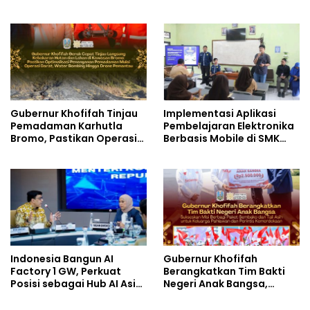
Instrumen Pengendalian
Bantargebang III dalam
Harga dan Jaga Daya Beli
Identifikasi Anak
Berkebutuhan Khusus
Gubernur Khofifah Tinjau
Implementasi Aplikasi
Pemadaman Karhutla
Pembelajaran Elektronika
Bromo, Pastikan Operasi
Berbasis Mobile di SMK
Darat, Water Bombing
Negeri 10 Kota Bekasi,
dan Drone Dioptimalkan
Mendukung Digitalisasi
dan Inovasi Pembelajaran
Indonesia Bangun AI
Gubernur Khofifah
Factory 1 GW, Perkuat
Berangkatkan Tim Bakti
Posisi sebagai Hub AI Asia
Negeri Anak Bangsa,
Tenggara
Berbagi Kebahagiaan
untuk Keluarga Pahlawan