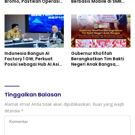
Bromo, Pastikan Operasi
Berbasis Mobile di SMK
Darat, Water Bombing
Negeri 10 Kota Bekasi,
dan Drone Dioptimalkan
Mendukung Digitalisasi
dan Inovasi Pembelajaran
Indonesia Bangun AI
Gubernur Khofifah
Factory 1 GW, Perkuat
Berangkatkan Tim Bakti
Posisi sebagai Hub AI Asia
Negeri Anak Bangsa,
Tenggara
Berbagi Kebahagiaan
untuk Keluarga Pahlawan
dan Perintis Kemerdekaan
Tinggalkan Balasan
Alamat email Anda tidak akan dipublikasikan.
Ruas yang wajib
ditandai
*