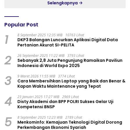
Selengkapnya
Popular Post
1
8 September 2025 12:35 WIB
10763 Lihat
DKP3 Balangan Luncurkan Aplikasi Digital Data
Pertanian Akurat SI-PELITA
2
26 September 2025 11:22 WIB
3793 Lihat
Sebanyak 2,8 Juta Pengunjung Ramaikan Paviliun
Indonesia di World Expo 2025
3
9 Maret 2026 11:55 WIB
3774 Lihat
Cara Membersihkan Laptop yang Baik dan Benar &
Kapan Waktu Maintenance yang Tepat
4
23 Januari 2025 17:27 WIB
2969 Lihat
Disty Akademi dan BPP POLRI Sukses Gelar Uji
Kompetensi BNSP
5
8 September 2025 12:23 WIB
2789 Lihat
Menkominfo: Kemajuan Teknologi Digital Dorong
Perkembangan Ekonomi Syariah