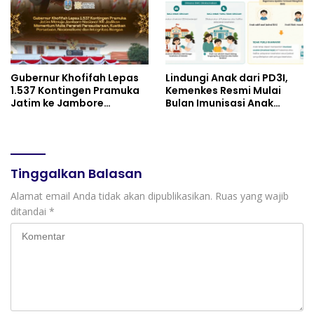
Gubernur Khofifah Lepas
Lindungi Anak dari PD3I,
1.537 Kontingen Pramuka
Kemenkes Resmi Mulai
Jatim ke Jambore
Bulan Imunisasi Anak
Nasional XII: Pesankan
Sekolah (BIAS) 2026
Pererat Persaudaraan,
Perkuat Persatuan dan
Semangat Nasionalisme
Tinggalkan Balasan
Alamat email Anda tidak akan dipublikasikan.
Ruas yang wajib
ditandai
*