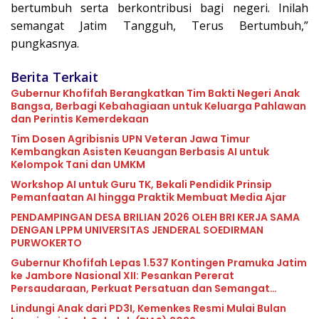
bertumbuh serta berkontribusi bagi negeri. Inilah
semangat Jatim Tangguh, Terus Bertumbuh,”
pungkasnya.
Berita Terkait
Gubernur Khofifah Berangkatkan Tim Bakti Negeri Anak
Bangsa, Berbagi Kebahagiaan untuk Keluarga Pahlawan
dan Perintis Kemerdekaan
Tim Dosen Agribisnis UPN Veteran Jawa Timur
Kembangkan Asisten Keuangan Berbasis AI untuk
Kelompok Tani dan UMKM
Workshop AI untuk Guru TK, Bekali Pendidik Prinsip
Pemanfaatan AI hingga Praktik Membuat Media Ajar
PENDAMPINGAN DESA BRILIAN 2026 OLEH BRI KERJA SAMA
DENGAN LPPM UNIVERSITAS JENDERAL SOEDIRMAN
PURWOKERTO
Gubernur Khofifah Lepas 1.537 Kontingen Pramuka Jatim
ke Jambore Nasional XII: Pesankan Pererat
Persaudaraan, Perkuat Persatuan dan Semangat
Nasionalisme
Lindungi Anak dari PD3I, Kemenkes Resmi Mulai Bulan