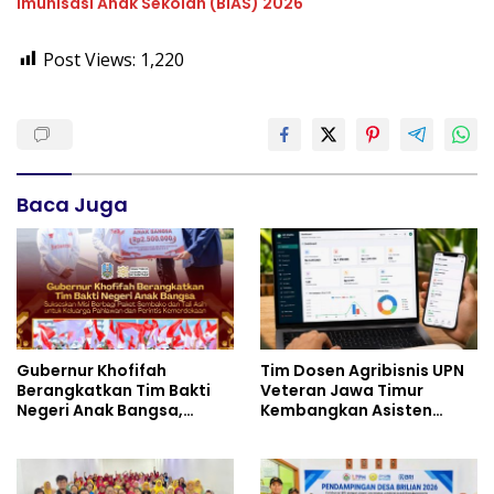
Imunisasi Anak Sekolah (BIAS) 2026
Post Views:
1,220
Baca Juga
Gubernur Khofifah
Tim Dosen Agribisnis UPN
Berangkatkan Tim Bakti
Veteran Jawa Timur
Negeri Anak Bangsa,
Kembangkan Asisten
Berbagi Kebahagiaan
Keuangan Berbasis AI
untuk Keluarga Pahlawan
untuk Kelompok Tani dan
dan Perintis Kemerdekaan
UMKM