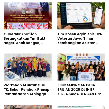
Gubernur Khofifah
Tim Dosen Agribisnis UPN
Berangkatkan Tim Bakti
Veteran Jawa Timur
Negeri Anak Bangsa,
Kembangkan Asisten
Berbagi Kebahagiaan
Keuangan Berbasis AI
untuk Keluarga Pahlawan
untuk Kelompok Tani dan
dan Perintis Kemerdekaan
UMKM
Workshop AI untuk Guru
PENDAMPINGAN DESA
TK, Bekali Pendidik Prinsip
BRILIAN 2026 OLEH BRI
Pemanfaatan AI hingga
KERJA SAMA DENGAN LPPM
Praktik Membuat Media
UNIVERSITAS JENDERAL
Ajar
SOEDIRMAN PURWOKERTO