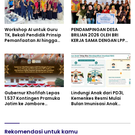
Workshop AI untuk Guru
PENDAMPINGAN DESA
TK, Bekali Pendidik Prinsip
BRILIAN 2026 OLEH BRI
Pemanfaatan AI hingga
KERJA SAMA DENGAN LPPM
Praktik Membuat Media
UNIVERSITAS JENDERAL
Ajar
SOEDIRMAN PURWOKERTO
Gubernur Khofifah Lepas
Lindungi Anak dari PD3I,
1.537 Kontingen Pramuka
Kemenkes Resmi Mulai
Jatim ke Jambore
Bulan Imunisasi Anak
Nasional XII: Pesankan
Sekolah (BIAS) 2026
Pererat Persaudaraan,
Perkuat Persatuan dan
Semangat Nasionalisme
Rekomendasi untuk kamu