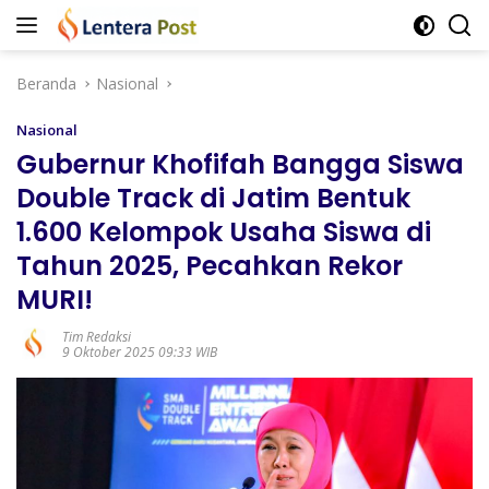
Langsung
ke
konten
Beranda
Nasional
Nasional
Gubernur Khofifah Bangga Siswa
Double Track di Jatim Bentuk
1.600 Kelompok Usaha Siswa di
Tahun 2025, Pecahkan Rekor
MURI!
Tim Redaksi
9 Oktober 2025 09:33 WIB