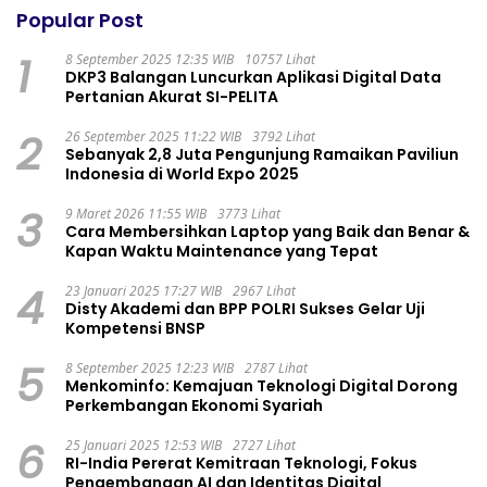
Popular Post
1
8 September 2025 12:35 WIB
10757 Lihat
DKP3 Balangan Luncurkan Aplikasi Digital Data
Pertanian Akurat SI-PELITA
2
26 September 2025 11:22 WIB
3792 Lihat
Sebanyak 2,8 Juta Pengunjung Ramaikan Paviliun
Indonesia di World Expo 2025
3
9 Maret 2026 11:55 WIB
3773 Lihat
Cara Membersihkan Laptop yang Baik dan Benar &
Kapan Waktu Maintenance yang Tepat
4
23 Januari 2025 17:27 WIB
2967 Lihat
Disty Akademi dan BPP POLRI Sukses Gelar Uji
Kompetensi BNSP
5
8 September 2025 12:23 WIB
2787 Lihat
Menkominfo: Kemajuan Teknologi Digital Dorong
Perkembangan Ekonomi Syariah
6
25 Januari 2025 12:53 WIB
2727 Lihat
RI-India Pererat Kemitraan Teknologi, Fokus
Pengembangan AI dan Identitas Digital