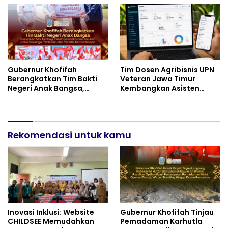
dan Inovasi Pembelajaran
Gubernur Khofifah
Tim Dosen Agribisnis UPN
Berangkatkan Tim Bakti
Veteran Jawa Timur
Negeri Anak Bangsa,
Kembangkan Asisten
Berbagi Kebahagiaan
Keuangan Berbasis AI
untuk Keluarga Pahlawan
untuk Kelompok Tani dan
dan Perintis Kemerdekaan
UMKM
Rekomendasi untuk kamu
Inovasi Inklusi: Website
Gubernur Khofifah Tinjau
CHILDSEE Memudahkan
Pemadaman Karhutla