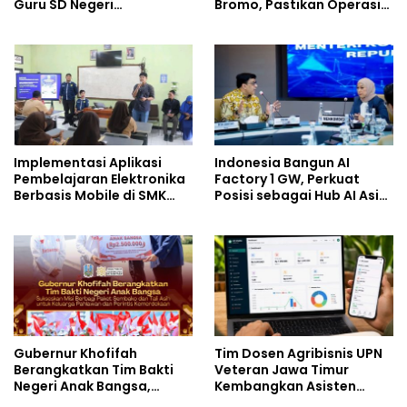
Guru SD Negeri
Bromo, Pastikan Operasi
Bantargebang III dalam
Darat, Water Bombing
Identifikasi Anak
dan Drone Dioptimalkan
Berkebutuhan Khusus
Implementasi Aplikasi
Indonesia Bangun AI
Pembelajaran Elektronika
Factory 1 GW, Perkuat
Berbasis Mobile di SMK
Posisi sebagai Hub AI Asia
Negeri 10 Kota Bekasi,
Tenggara
Mendukung Digitalisasi
dan Inovasi Pembelajaran
Gubernur Khofifah
Tim Dosen Agribisnis UPN
Berangkatkan Tim Bakti
Veteran Jawa Timur
Negeri Anak Bangsa,
Kembangkan Asisten
Berbagi Kebahagiaan
Keuangan Berbasis AI