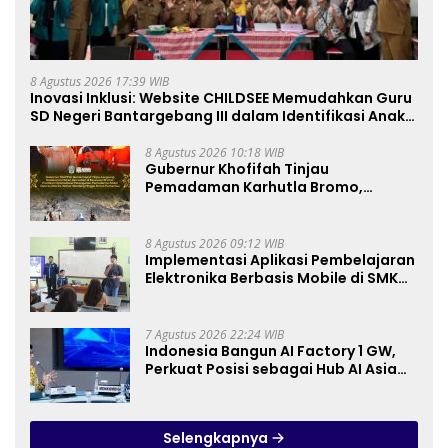
8 Agustus 2026 17:39 WIB
Inovasi Inklusi: Website CHILDSEE Memudahkan Guru
SD Negeri Bantargebang III dalam Identifikasi Anak
Berkebutuhan Khusus
8 Agustus 2026 10:18 WIB
Gubernur Khofifah Tinjau
Pemadaman Karhutla Bromo,
Pastikan Operasi Darat, Water
Bombing dan Drone Dioptimalkan
8 Agustus 2026 09:12 WIB
Implementasi Aplikasi Pembelajaran
Elektronika Berbasis Mobile di SMK
Negeri 10 Kota Bekasi, Mendukung
Digitalisasi dan Inovasi
Pembelajaran
7 Agustus 2026 22:24 WIB
Indonesia Bangun AI Factory 1 GW,
Perkuat Posisi sebagai Hub AI Asia
Tenggara
Selengkapnya