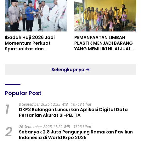
Ibadah Haji 2026 Jadi
PEMANFAATAN LIMBAH
Momentum Perkuat
PLASTIK MENJADI BARANG
Spiritualitas dan
YANG MEMILIKI NILAI JUAL
Persatuan
MASYARAKAT WIDORO
GADING RESIDENCE
Selengkapnya
Popular Post
1
8 September 2025 12:35 WIB
10763 Lihat
DKP3 Balangan Luncurkan Aplikasi Digital Data
Pertanian Akurat SI-PELITA
2
26 September 2025 11:22 WIB
3793 Lihat
Sebanyak 2,8 Juta Pengunjung Ramaikan Paviliun
Indonesia di World Expo 2025