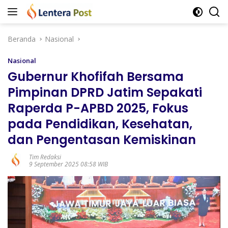
Langsung
ke
konten
Beranda
Nasional
Nasional
Gubernur Khofifah Bersama
Pimpinan DPRD Jatim Sepakati
Raperda P-APBD 2025, Fokus
pada Pendidikan, Kesehatan,
dan Pengentasan Kemiskinan
Tim Redaksi
9 September 2025 08:58 WIB