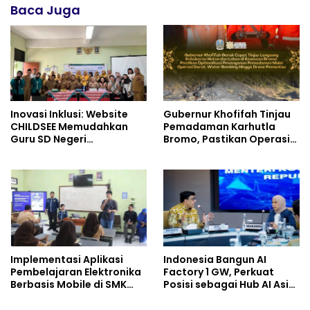
Baca Juga
Inovasi Inklusi: Website
Gubernur Khofifah Tinjau
CHILDSEE Memudahkan
Pemadaman Karhutla
Guru SD Negeri
Bromo, Pastikan Operasi
Bantargebang III dalam
Darat, Water Bombing
Identifikasi Anak
dan Drone Dioptimalkan
Berkebutuhan Khusus
Implementasi Aplikasi
Indonesia Bangun AI
Pembelajaran Elektronika
Factory 1 GW, Perkuat
Berbasis Mobile di SMK
Posisi sebagai Hub AI Asia
Negeri 10 Kota Bekasi,
Tenggara
Mendukung Digitalisasi