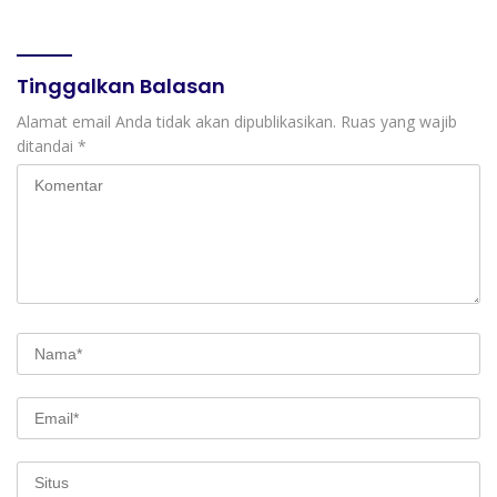
untuk Keluarga Pahlawan
untuk Kelompok Tani dan
dan Perintis Kemerdekaan
UMKM
Tinggalkan Balasan
Alamat email Anda tidak akan dipublikasikan.
Ruas yang wajib
ditandai
*