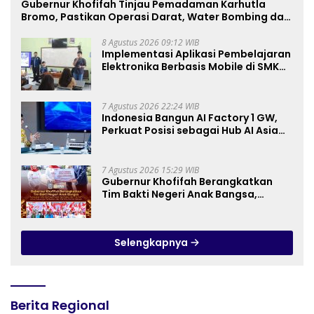
Gubernur Khofifah Tinjau Pemadaman Karhutla
Bromo, Pastikan Operasi Darat, Water Bombing dan
Drone Dioptimalkan
8 Agustus 2026 09:12 WIB
Implementasi Aplikasi Pembelajaran
Elektronika Berbasis Mobile di SMK
Negeri 10 Kota Bekasi, Mendukung
Digitalisasi dan Inovasi
Pembelajaran
7 Agustus 2026 22:24 WIB
Indonesia Bangun AI Factory 1 GW,
Perkuat Posisi sebagai Hub AI Asia
Tenggara
7 Agustus 2026 15:29 WIB
Gubernur Khofifah Berangkatkan
Tim Bakti Negeri Anak Bangsa,
Berbagi Kebahagiaan untuk
Keluarga Pahlawan dan Perintis
Kemerdekaan
Selengkapnya
Berita Regional