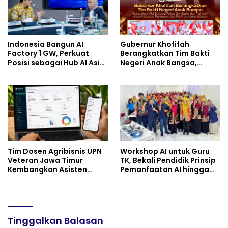
Indonesia Bangun AI
Gubernur Khofifah
Factory 1 GW, Perkuat
Berangkatkan Tim Bakti
Posisi sebagai Hub AI Asia
Negeri Anak Bangsa,
Tenggara
Berbagi Kebahagiaan
untuk Keluarga Pahlawan
dan Perintis Kemerdekaan
Tim Dosen Agribisnis UPN
Workshop AI untuk Guru
Veteran Jawa Timur
TK, Bekali Pendidik Prinsip
Kembangkan Asisten
Pemanfaatan AI hingga
Keuangan Berbasis AI
Praktik Membuat Media
untuk Kelompok Tani dan
Ajar
UMKM
Tinggalkan Balasan