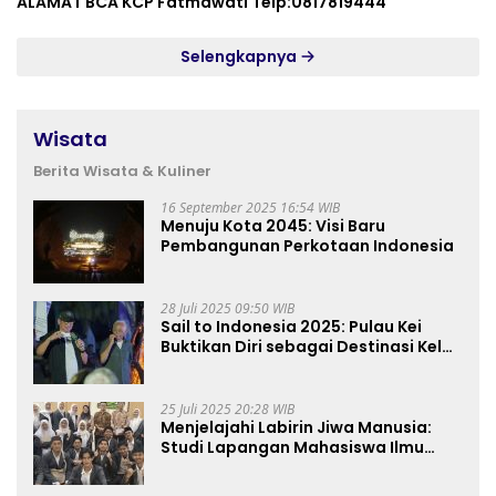
ALAMAT BCA KCP Fatmawati Telp:0817819444
Selengkapnya
Wisata
Berita Wisata & Kuliner
16 September 2025 16:54 WIB
Menuju Kota 2045: Visi Baru
Pembangunan Perkotaan Indonesia
28 Juli 2025 09:50 WIB
Sail to Indonesia 2025: Pulau Kei
Buktikan Diri sebagai Destinasi Kelas
Dunia
25 Juli 2025 20:28 WIB
Menjelajahi Labirin Jiwa Manusia:
Studi Lapangan Mahasiswa Ilmu
Tasawuf ISQI Sunan Pandanaran di
RSJ Grhasia