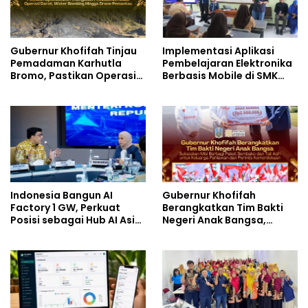
Gubernur Khofifah Tinjau
Implementasi Aplikasi
Pemadaman Karhutla
Pembelajaran Elektronika
Bromo, Pastikan Operasi
Berbasis Mobile di SMK
Darat, Water Bombing
Negeri 10 Kota Bekasi,
dan Drone Dioptimalkan
Mendukung Digitalisasi
dan Inovasi Pembelajaran
Indonesia Bangun AI
Gubernur Khofifah
Factory 1 GW, Perkuat
Berangkatkan Tim Bakti
Posisi sebagai Hub AI Asia
Negeri Anak Bangsa,
Tenggara
Berbagi Kebahagiaan
untuk Keluarga Pahlawan
dan Perintis Kemerdekaan