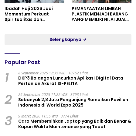
Ibadah Haji 2026 Jadi
PEMANFAATAN LIMBAH
Momentum Perkuat
PLASTIK MENJADI BARANG
Spiritualitas dan
YANG MEMILIKI NILAI JUAL
Persatuan
MASYARAKAT WIDORO
GADING RESIDENCE
Selengkapnya
Popular Post
1
8 September 2025 12:35 WIB
10762 Lihat
DKP3 Balangan Luncurkan Aplikasi Digital Data
Pertanian Akurat SI-PELITA
2
26 September 2025 11:22 WIB
3793 Lihat
Sebanyak 2,8 Juta Pengunjung Ramaikan Paviliun
Indonesia di World Expo 2025
3
9 Maret 2026 11:55 WIB
3774 Lihat
Cara Membersihkan Laptop yang Baik dan Benar &
Kapan Waktu Maintenance yang Tepat