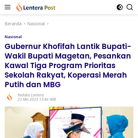
Langsung
ke
konten
Beranda
Nasional
Nasional
Gubernur Khofifah Lantik Bupati-
Wakil Bupati Magetan, Pesankan
Kawal Tiga Program Prioritas
Sekolah Rakyat, Koperasi Merah
Putih dan MBG
Redaksi Lentera
23 Mei 2025 13:46 WIB