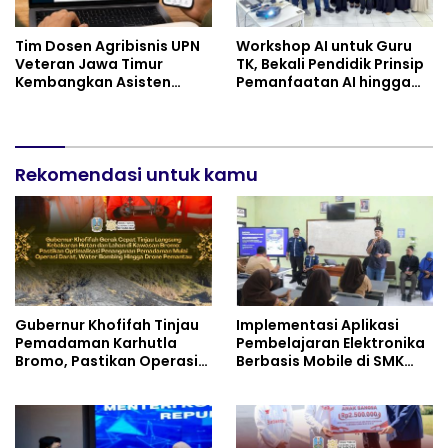
Tim Dosen Agribisnis UPN
Workshop AI untuk Guru
Veteran Jawa Timur
TK, Bekali Pendidik Prinsip
Kembangkan Asisten
Pemanfaatan AI hingga
Keuangan Berbasis AI
Praktik Membuat Media
untuk Kelompok Tani dan
Ajar
UMKM
Rekomendasi untuk kamu
Gubernur Khofifah Tinjau
Implementasi Aplikasi
Pemadaman Karhutla
Pembelajaran Elektronika
Bromo, Pastikan Operasi
Berbasis Mobile di SMK
Darat, Water Bombing
Negeri 10 Kota Bekasi,
dan Drone Dioptimalkan
Mendukung Digitalisasi
dan Inovasi Pembelajaran