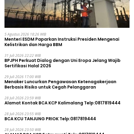
5 Agustus 2026 18:26 WIB
Menteri ESDM Paparkan Instruksi Presiden Mengenai
Kelistrikan dan Harga BBM
31 Juli 2026 22:22 WIB
BPJPH Perkuat Dialog dengan Uni Eropa Jelang Wajib
Sertifikasi Halal 2026
29 Juli 2026 17:00 WIB
Menaker Luncurkan Pengawasan Ketenagakerjaan
Berbasis Risiko untuk Cegah Pelanggaran
28 Juli 2026 23:59 WIB
Alamat Kontak BCA KCP Kalimalang Telp:0817819444
28 Juli 2026 23:55 WIB
BCA KCU TANJUNG PRIOK Telp:0817819444
28 Juli 2026 23:50 WIB