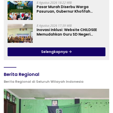
8 Agustus 2026 18:22 WIB
Pasar Murah Diserbu Warga
Pasuruan, Gubernur Khofifah
Perkuat Instrumen Pengendalian
Harga dan Jaga Daya Beli
8 Agustus 2026 17:39 WIB
Inovasi Inklusi: Website CHILDSEE
Memudahkan Guru SD Negeri
Bantargebang III dalam Identifikasi
Anak Berkebutuhan Khusus
Selengkapnya
Berita Regional
Berita Regional di Seluruh Wilayah Indonesia