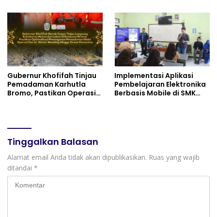
Instrumen Pengendalian
Bantargebang III dalam
Harga dan Jaga Daya Beli
Identifikasi Anak
Berkebutuhan Khusus
Gubernur Khofifah Tinjau
Implementasi Aplikasi
Pemadaman Karhutla
Pembelajaran Elektronika
Bromo, Pastikan Operasi
Berbasis Mobile di SMK
Darat, Water Bombing
Negeri 10 Kota Bekasi,
dan Drone Dioptimalkan
Mendukung Digitalisasi
dan Inovasi Pembelajaran
Tinggalkan Balasan
Alamat email Anda tidak akan dipublikasikan.
Ruas yang wajib
ditandai
*