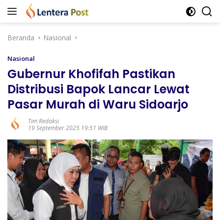
Langsung
ke
konten
Beranda
Nasional
Nasional
Gubernur Khofifah Pastikan
Distribusi Bapok Lancar Lewat
Pasar Murah di Waru Sidoarjo
Tim Redaksi
19 September 2025 19:51 WIB