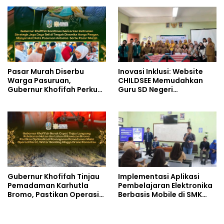
Pasar Murah Diserbu
Inovasi Inklusi: Website
Warga Pasuruan,
CHILDSEE Memudahkan
Gubernur Khofifah Perkuat
Guru SD Negeri
Instrumen Pengendalian
Bantargebang III dalam
Harga dan Jaga Daya Beli
Identifikasi Anak
Berkebutuhan Khusus
Gubernur Khofifah Tinjau
Implementasi Aplikasi
Pemadaman Karhutla
Pembelajaran Elektronika
Bromo, Pastikan Operasi
Berbasis Mobile di SMK
Darat, Water Bombing
Negeri 10 Kota Bekasi,
dan Drone Dioptimalkan
Mendukung Digitalisasi
dan Inovasi Pembelajaran