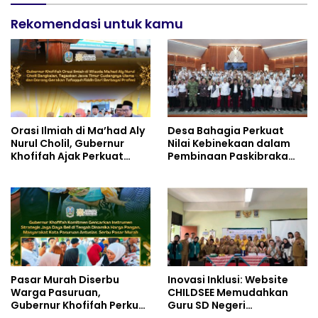
Rekomendasi untuk kamu
Orasi Ilmiah di Ma’had Aly
Desa Bahagia Perkuat
Nurul Cholil, Gubernur
Nilai Kebinekaan dalam
Khofifah Ajak Perkuat
Pembinaan Paskibraka
Gerakan Tafaqquh Fiddin
HUT ke-81 RI
Pasar Murah Diserbu
Inovasi Inklusi: Website
Warga Pasuruan,
CHILDSEE Memudahkan
Gubernur Khofifah Perkuat
Guru SD Negeri