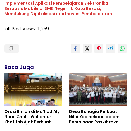
Implementasi Aplikasi Pembelajaran Elektronika
Berbasis Mobile di SMK Negeri 10 Kota Bekasi,
Mendukung Digitalisasi dan Inovasi Pembelajaran
Post Views:
1,269
Baca Juga
Orasi Ilmiah di Ma’had Aly
Desa Bahagia Perkuat
Nurul Cholil, Gubernur
Nilai Kebinekaan dalam
Khofifah Ajak Perkuat
Pembinaan Paskibraka
Gerakan Tafaqquh Fiddin
HUT ke-81 RI