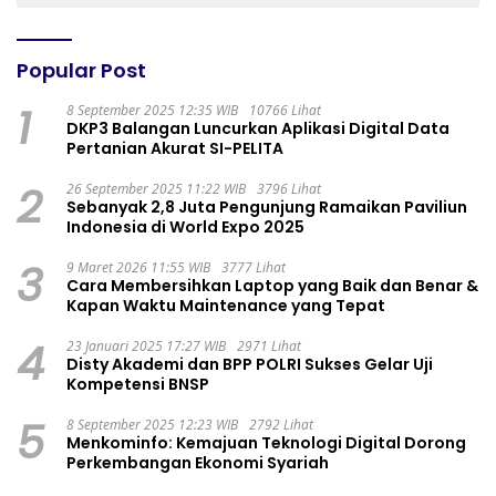
Popular Post
1
8 September 2025 12:35 WIB
10766 Lihat
DKP3 Balangan Luncurkan Aplikasi Digital Data
Pertanian Akurat SI-PELITA
2
26 September 2025 11:22 WIB
3796 Lihat
Sebanyak 2,8 Juta Pengunjung Ramaikan Paviliun
Indonesia di World Expo 2025
3
9 Maret 2026 11:55 WIB
3777 Lihat
Cara Membersihkan Laptop yang Baik dan Benar &
Kapan Waktu Maintenance yang Tepat
4
23 Januari 2025 17:27 WIB
2971 Lihat
Disty Akademi dan BPP POLRI Sukses Gelar Uji
Kompetensi BNSP
5
8 September 2025 12:23 WIB
2792 Lihat
Menkominfo: Kemajuan Teknologi Digital Dorong
Perkembangan Ekonomi Syariah