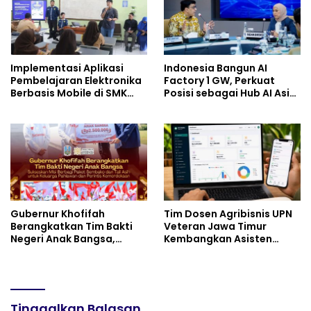
Implementasi Aplikasi
Indonesia Bangun AI
Pembelajaran Elektronika
Factory 1 GW, Perkuat
Berbasis Mobile di SMK
Posisi sebagai Hub AI Asia
Negeri 10 Kota Bekasi,
Tenggara
Mendukung Digitalisasi
dan Inovasi Pembelajaran
Gubernur Khofifah
Tim Dosen Agribisnis UPN
Berangkatkan Tim Bakti
Veteran Jawa Timur
Negeri Anak Bangsa,
Kembangkan Asisten
Berbagi Kebahagiaan
Keuangan Berbasis AI
untuk Keluarga Pahlawan
untuk Kelompok Tani dan
dan Perintis Kemerdekaan
UMKM
Tinggalkan Balasan