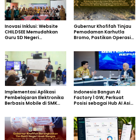
Inovasi Inklusi: Website
Gubernur Khofifah Tinjau
CHILDSEE Memudahkan
Pemadaman Karhutla
Guru SD Negeri
Bromo, Pastikan Operasi
Bantargebang III dalam
Darat, Water Bombing
Identifikasi Anak
dan Drone Dioptimalkan
Berkebutuhan Khusus
Implementasi Aplikasi
Indonesia Bangun AI
Pembelajaran Elektronika
Factory 1 GW, Perkuat
Berbasis Mobile di SMK
Posisi sebagai Hub AI Asia
Negeri 10 Kota Bekasi,
Tenggara
Mendukung Digitalisasi
dan Inovasi Pembelajaran