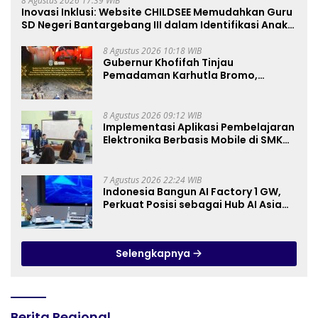
8 Agustus 2026 17:39 WIB
Inovasi Inklusi: Website CHILDSEE Memudahkan Guru
SD Negeri Bantargebang III dalam Identifikasi Anak
Berkebutuhan Khusus
8 Agustus 2026 10:18 WIB
Gubernur Khofifah Tinjau
Pemadaman Karhutla Bromo,
Pastikan Operasi Darat, Water
Bombing dan Drone Dioptimalkan
8 Agustus 2026 09:12 WIB
Implementasi Aplikasi Pembelajaran
Elektronika Berbasis Mobile di SMK
Negeri 10 Kota Bekasi, Mendukung
Digitalisasi dan Inovasi
Pembelajaran
7 Agustus 2026 22:24 WIB
Indonesia Bangun AI Factory 1 GW,
Perkuat Posisi sebagai Hub AI Asia
Tenggara
Selengkapnya
Berita Regional