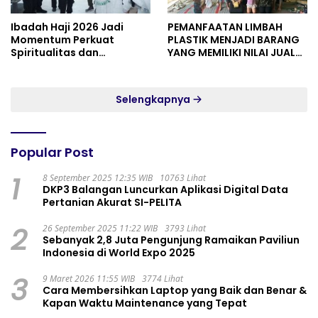
Ibadah Haji 2026 Jadi
PEMANFAATAN LIMBAH
Momentum Perkuat
PLASTIK MENJADI BARANG
Spiritualitas dan
YANG MEMILIKI NILAI JUAL
Persatuan
MASYARAKAT WIDORO
GADING RESIDENCE
Selengkapnya
Popular Post
1
8 September 2025 12:35 WIB
10763 Lihat
DKP3 Balangan Luncurkan Aplikasi Digital Data
Pertanian Akurat SI-PELITA
2
26 September 2025 11:22 WIB
3793 Lihat
Sebanyak 2,8 Juta Pengunjung Ramaikan Paviliun
Indonesia di World Expo 2025
3
9 Maret 2026 11:55 WIB
3774 Lihat
Cara Membersihkan Laptop yang Baik dan Benar &
Kapan Waktu Maintenance yang Tepat