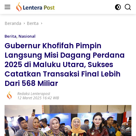
Langsung
ke
konten
Beranda
Berita
Berita
,
Nasional
Gubernur Khofifah Pimpin
Langsung Misi Dagang Perdana
2025 di Maluku Utara, Sukses
Catatkan Transaksi Final Lebih
Dari 568 Miliar
Redaksi Lenterapost
12 Maret 2025 16:42 WIB