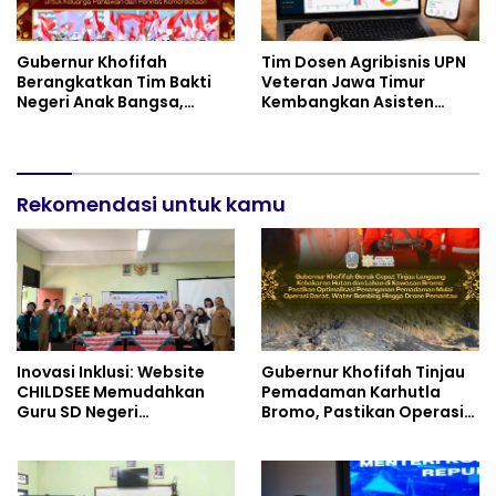
Gubernur Khofifah
Tim Dosen Agribisnis UPN
Berangkatkan Tim Bakti
Veteran Jawa Timur
Negeri Anak Bangsa,
Kembangkan Asisten
Berbagi Kebahagiaan
Keuangan Berbasis AI
untuk Keluarga Pahlawan
untuk Kelompok Tani dan
dan Perintis Kemerdekaan
UMKM
Rekomendasi untuk kamu
Inovasi Inklusi: Website
Gubernur Khofifah Tinjau
CHILDSEE Memudahkan
Pemadaman Karhutla
Guru SD Negeri
Bromo, Pastikan Operasi
Bantargebang III dalam
Darat, Water Bombing
Identifikasi Anak
dan Drone Dioptimalkan
Berkebutuhan Khusus