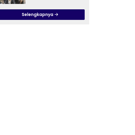
Ilmu Tasawuf ISQI Sunan
Pandanaran di RSJ
Selengkapnya
Grhasia