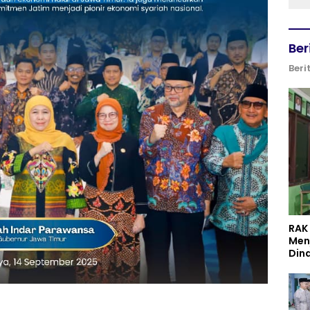
Ber
Beri
RAK
Men
Din