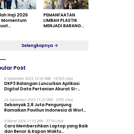
dah Haji 2026
PEMANFAATAN
i Momentum
LIMBAH PLASTIK
kuat
MENJADI BARANG
itualitas dan
YANG MEMILIKI NILAI
satuan
JUAL MASYARAKAT
WIDORO GADING
Selengkapnya
RESIDENCE
ular Post
8 September 2025 12:35 WIB
10763 Lihat
DKP3 Balangan Luncurkan Aplikasi
Digital Data Pertanian Akurat SI-
PELITA
26 September 2025 11:22 WIB
3793 Lihat
Sebanyak 2,8 Juta Pengunjung
Ramaikan Paviliun Indonesia di World
Expo 2025
9 Maret 2026 11:55 WIB
3774 Lihat
Cara Membersihkan Laptop yang Baik
dan Benar & Kapan Waktu