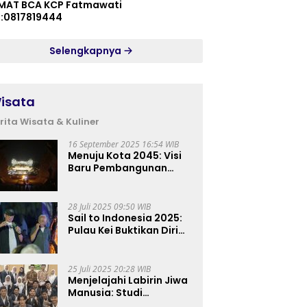
MAT BCA KCP Fatmawati
p:0817819444
Selengkapnya
isata
rita Wisata & Kuliner
16 September 2025 16:54 WIB
Menuju Kota 2045: Visi
Baru Pembangunan
Perkotaan Indonesia
28 Juli 2025 09:50 WIB
Sail to Indonesia 2025:
Pulau Kei Buktikan Diri
sebagai Destinasi Kelas
Dunia
25 Juli 2025 20:28 WIB
Menjelajahi Labirin Jiwa
Manusia: Studi
Lapangan Mahasiswa