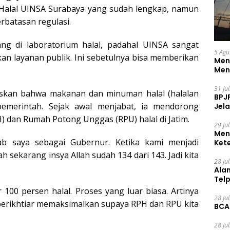
 Halal UINSA Surabaya yang sudah lengkap, namun
rbatasan regulasi.
ang di laboratorium halal, padahal UINSA sangat
5 Agu
n layanan publik. Ini sebetulnya bisa memberikan
Men
Men
31 Ju
askan bahwa makanan dan minuman halal (halalan
BPJ
pemerintah. Sejak awal menjabat, ia mendorong
Jela
dan Rumah Potong Unggas (RPU) halal di Jatim.
29 Ju
Men
ab saya sebagai Gubernur. Ketika kami menjadi
Ket
Ceg
ah sekarang insya Allah sudah 134 dari 143. Jadi kita
28 Ju
Ala
Tel
100 persen halal. Proses yang luar biasa. Artinya
28 Ju
 berikhtiar memaksimalkan supaya RPH dan RPU kita
BCA
28 Ju