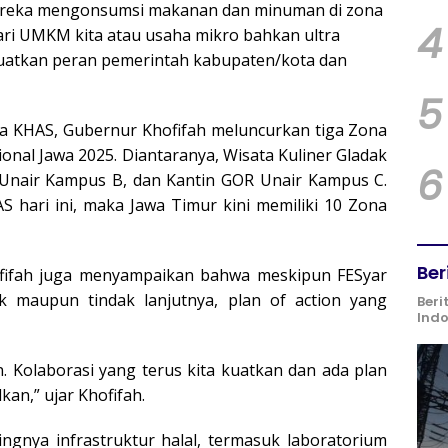
mereka mengonsumsi makanan dan minuman di zona
4
dari UMKM kita atau usaha mikro bahkan ultra
guatkan peran pemerintah kabupaten/kota dan
5
 KHAS, Gubernur Khofifah meluncurkan tiga Zona
nal Jawa 2025. Diantaranya, Wisata Kuliner Gladak
6
 Unair Kampus B, dan Kantin GOR Unair Kampus C.
 hari ini, maka Jawa Timur kini memiliki 10 Zona
Ber
fifah juga menyampaikan bahwa meskipun FESyar
k maupun tindak lanjutnya, plan of action yang
Beri
Ind
n. Kolaborasi yang terus kita kuatkan dan ada plan
kan,” ujar Khofifah.
ingnya infrastruktur halal, termasuk laboratorium