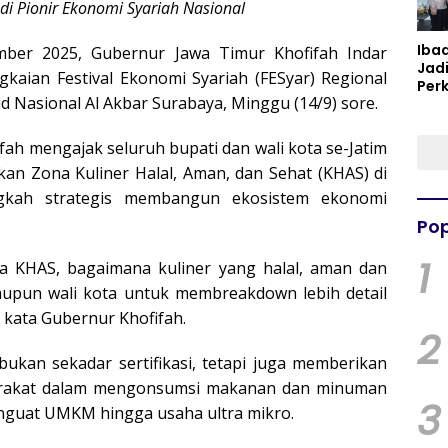
di Pionir Ekonomi Syariah Nasional
Iba
ber 2025, Gubernur Jawa Timur Khofifah Indar
Jad
kaian Festival Ekonomi Syariah (FESyar) Regional
Per
d Nasional Al Akbar Surabaya, Minggu (14/9) sore.
Spir
Per
ah mengajak seluruh bupati dan wali kota se-Jatim
an Zona Kuliner Halal, Aman, dan Sehat (KHAS) di
ngkah strategis membangun ekosistem ekonomi
Pop
1
a KHAS, bagaimana kuliner yang halal, aman dan
upun wali kota untuk membreakdown lebih detail
” kata Gubernur Khofifah.
2
kan sekadar sertifikasi, tetapi juga memberikan
arakat dalam mengonsumsi makanan dan minuman
3
enguat UMKM hingga usaha ultra mikro.