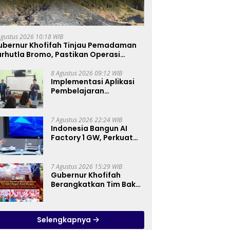
Agustus 2026 10:18 WIB
ubernur Khofifah Tinjau Pemadaman
rhutla Bromo, Pastikan Operasi
arat, Water Bombing dan Drone
ioptimalkan
8 Agustus 2026 09:12 WIB
Implementasi Aplikasi
Pembelajaran
Elektronika Berbasis
Mobile di SMK Negeri 10
Kota Bekasi, Mendukung
7 Agustus 2026 22:24 WIB
Digitalisasi dan Inovasi
Indonesia Bangun AI
Pembelajaran
Factory 1 GW, Perkuat
Posisi sebagai Hub AI
Asia Tenggara
7 Agustus 2026 15:29 WIB
Gubernur Khofifah
Berangkatkan Tim Bakti
Negeri Anak Bangsa,
Berbagi Kebahagiaan
untuk Keluarga
Selengkapnya
Pahlawan dan Perintis