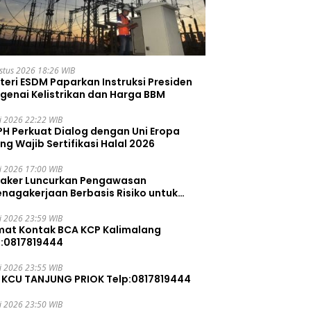
stus 2026 18:26 WIB
teri ESDM Paparkan Instruksi Presiden
genai Kelistrikan dan Harga BBM
li 2026 22:22 WIB
PH Perkuat Dialog dengan Uni Eropa
ng Wajib Sertifikasi Halal 2026
li 2026 17:00 WIB
aker Luncurkan Pengawasan
enagakerjaan Berbasis Risiko untuk
ah Pelanggaran
li 2026 23:59 WIB
mat Kontak BCA KCP Kalimalang
p:0817819444
li 2026 23:55 WIB
 KCU TANJUNG PRIOK Telp:0817819444
li 2026 23:50 WIB