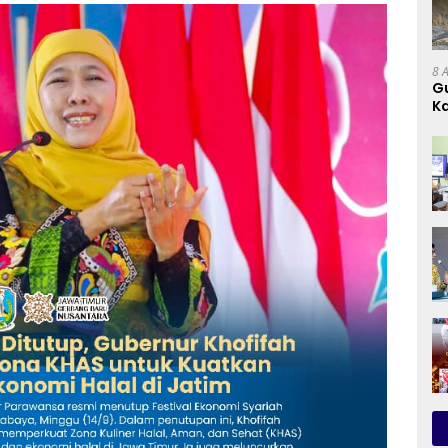
8 
G
Ka
D
D