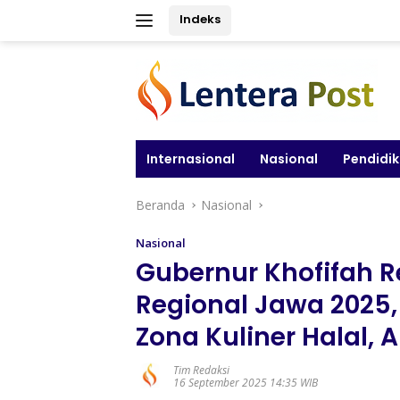
Langsung
Indeks
ke
konten
Internasional
Nasional
Pendidi
Beranda
Nasional
Nasional
Gubernur Khofifah R
Regional Jawa 2025,
Zona Kuliner Halal, 
Tim Redaksi
16 September 2025 14:35 WIB