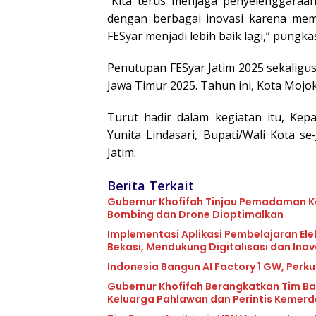
“Kita terus menjaga penyelenggaraan
dengan berbagai inovasi karena memb
FESyar menjadi lebih baik lagi,” pungk
Penutupan FESyar Jatim 2025 sekalig
Jawa Timur 2025. Tahun ini, Kota Mojo
Turut hadir dalam kegiatan itu, Kepa
Yunita Lindasari, Bupati/Wali Kota s
Jatim.
Berita Terkait
Gubernur Khofifah Tinjau Pemadaman Ka
Bombing dan Drone Dioptimalkan
Implementasi Aplikasi Pembelajaran Elek
Bekasi, Mendukung Digitalisasi dan Ino
Indonesia Bangun AI Factory 1 GW, Perku
Gubernur Khofifah Berangkatkan Tim Ba
Keluarga Pahlawan dan Perintis Kemer