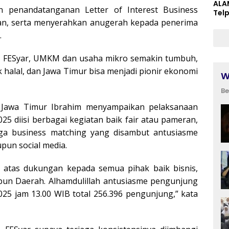
ALA
an penandatanganan Letter of Interest Business
Tel
n, serta menyerahkan anugerah kepada penerima
.
lui FESyar, UMKM dan usaha mikro semakin tumbuh,
halal, dan Jawa Timur bisa menjadi pionir ekonomi
W
Be
I Jawa Timur Ibrahim menyampaikan pelaksanaan
25 diisi berbagai kegiatan baik fair atau pameran,
gga business matching yang disambut antusiasme
upun social media.
 atas dukungan kepada semua pihak baik bisnis,
pun Daerah. Alhamdulillah antusiasme pengunjung
025 jam 13.00 WIB total 256.396 pengunjung,” kata