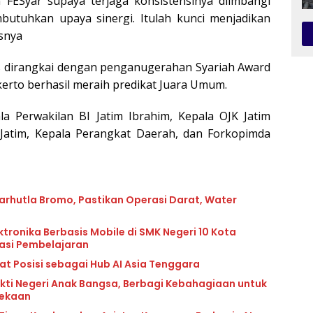
 FESyar supaya terjaga konsistensinya diimbangi
utuhkan upaya sinergi. Itulah kunci menjadikan
asnya
us dirangkai dengan penganugerahan Syariah Award
kerto berhasil meraih predikat Juara Umum.
la Perwakilan BI Jatim Ibrahim, Kepala OJK Jatim
e-Jatim, Kepala Perangkat Daerah, dan Forkopimda
rhutla Bromo, Pastikan Operasi Darat, Water
tronika Berbasis Mobile di SMK Negeri 10 Kota
vasi Pembelajaran
at Posisi sebagai Hub AI Asia Tenggara
kti Negeri Anak Bangsa, Berbagi Kebahagiaan untuk
dekaan