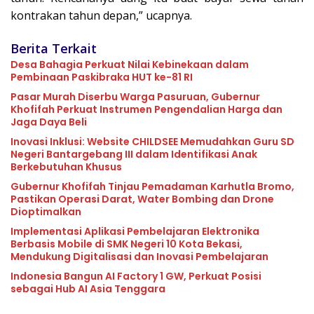
kontrakan tahun depan,” ucapnya.
Berita Terkait
Desa Bahagia Perkuat Nilai Kebinekaan dalam
Pembinaan Paskibraka HUT ke-81 RI
Pasar Murah Diserbu Warga Pasuruan, Gubernur
Khofifah Perkuat Instrumen Pengendalian Harga dan
Jaga Daya Beli
Inovasi Inklusi: Website CHILDSEE Memudahkan Guru SD
Negeri Bantargebang III dalam Identifikasi Anak
Berkebutuhan Khusus
Gubernur Khofifah Tinjau Pemadaman Karhutla Bromo,
Pastikan Operasi Darat, Water Bombing dan Drone
Dioptimalkan
Implementasi Aplikasi Pembelajaran Elektronika
Berbasis Mobile di SMK Negeri 10 Kota Bekasi,
Mendukung Digitalisasi dan Inovasi Pembelajaran
Indonesia Bangun AI Factory 1 GW, Perkuat Posisi
sebagai Hub AI Asia Tenggara