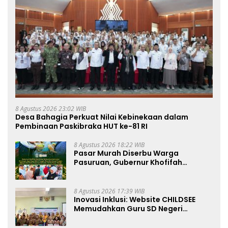
8 Agustus 2026 23:02 WIB
Desa Bahagia Perkuat Nilai Kebinekaan dalam
Pembinaan Paskibraka HUT ke-81 RI
8 Agustus 2026 18:22 WIB
Pasar Murah Diserbu Warga
Pasuruan, Gubernur Khofifah
Perkuat Instrumen Pengendalian
Harga dan Jaga Daya Beli
8 Agustus 2026 17:39 WIB
Inovasi Inklusi: Website CHILDSEE
Memudahkan Guru SD Negeri
Bantargebang III dalam Identifikasi
Anak Berkebutuhan Khusus