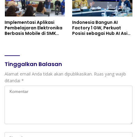
Implementasi Aplikasi
Indonesia Bangun AI
Pembelajaran Elektronika
Factory 1 GW, Perkuat
Berbasis Mobile di SMK
Posisi sebagai Hub AI Asia
Negeri 10 Kota Bekasi,
Tenggara
Mendukung Digitalisasi
dan Inovasi Pembelajaran
Tinggalkan Balasan
Alamat email Anda tidak akan dipublikasikan.
Ruas yang wajib
ditandai
*