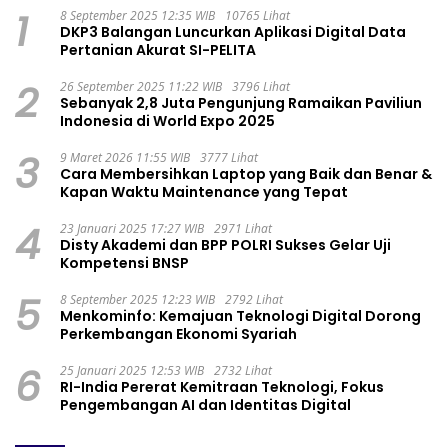
1
8 September 2025 12:35 WIB
10765 Lihat
DKP3 Balangan Luncurkan Aplikasi Digital Data
Pertanian Akurat SI-PELITA
2
26 September 2025 11:22 WIB
3796 Lihat
Sebanyak 2,8 Juta Pengunjung Ramaikan Paviliun
Indonesia di World Expo 2025
3
9 Maret 2026 11:55 WIB
3777 Lihat
Cara Membersihkan Laptop yang Baik dan Benar &
Kapan Waktu Maintenance yang Tepat
4
23 Januari 2025 17:27 WIB
2971 Lihat
Disty Akademi dan BPP POLRI Sukses Gelar Uji
Kompetensi BNSP
5
8 September 2025 12:23 WIB
2792 Lihat
Menkominfo: Kemajuan Teknologi Digital Dorong
Perkembangan Ekonomi Syariah
6
25 Januari 2025 12:53 WIB
2732 Lihat
RI-India Pererat Kemitraan Teknologi, Fokus
Pengembangan AI dan Identitas Digital