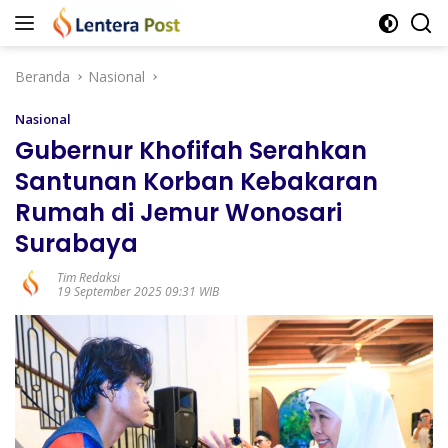
Langsung
ke
konten
Beranda
Nasional
Nasional
Gubernur Khofifah Serahkan
Santunan Korban Kebakaran
Rumah di Jemur Wonosari
Surabaya
Tim Redaksi
19 September 2025 09:31 WIB