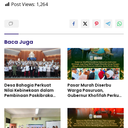
Post Views:
1,264
Baca Juga
Desa Bahagia Perkuat
Pasar Murah Diserbu
Nilai Kebinekaan dalam
Warga Pasuruan,
Pembinaan Paskibraka
Gubernur Khofifah Perkuat
HUT ke-81 RI
Instrumen Pengendalian
Harga dan Jaga Daya Beli