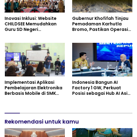
Inovasi Inklusi: Website
Gubernur Khofifah Tinjau
CHILDSEE Memudahkan
Pemadaman Karhutla
Guru SD Negeri
Bromo, Pastikan Operasi
Bantargebang III dalam
Darat, Water Bombing
Identifikasi Anak
dan Drone Dioptimalkan
Berkebutuhan Khusus
Implementasi Aplikasi
Indonesia Bangun AI
Pembelajaran Elektronika
Factory 1 GW, Perkuat
Berbasis Mobile di SMK
Posisi sebagai Hub AI Asia
Negeri 10 Kota Bekasi,
Tenggara
Mendukung Digitalisasi
dan Inovasi Pembelajaran
Rekomendasi untuk kamu