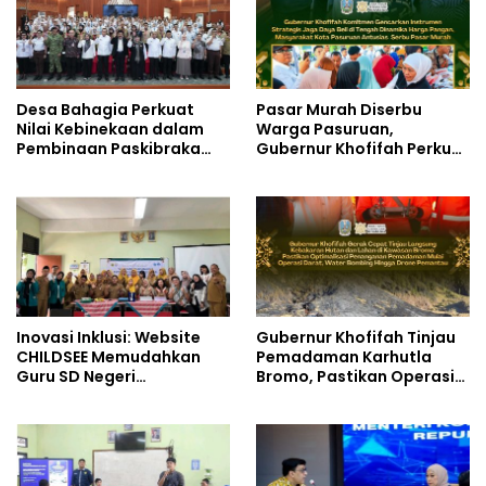
Desa Bahagia Perkuat
Pasar Murah Diserbu
Nilai Kebinekaan dalam
Warga Pasuruan,
Pembinaan Paskibraka
Gubernur Khofifah Perkuat
HUT ke-81 RI
Instrumen Pengendalian
Harga dan Jaga Daya Beli
Inovasi Inklusi: Website
Gubernur Khofifah Tinjau
CHILDSEE Memudahkan
Pemadaman Karhutla
Guru SD Negeri
Bromo, Pastikan Operasi
Bantargebang III dalam
Darat, Water Bombing
Identifikasi Anak
dan Drone Dioptimalkan
Berkebutuhan Khusus