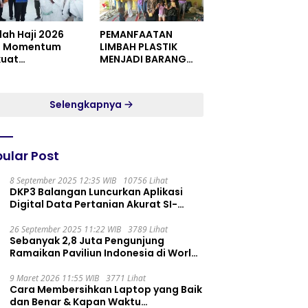
dah Haji 2026
PEMANFAATAN
i Momentum
LIMBAH PLASTIK
kuat
MENJADI BARANG
itualitas dan
YANG MEMILIKI NILAI
satuan
JUAL MASYARAKAT
WIDORO GADING
Selengkapnya
RESIDENCE
ular Post
8 September 2025 12:35 WIB
10756 Lihat
DKP3 Balangan Luncurkan Aplikasi
Digital Data Pertanian Akurat SI-
PELITA
26 September 2025 11:22 WIB
3789 Lihat
Sebanyak 2,8 Juta Pengunjung
Ramaikan Paviliun Indonesia di World
Expo 2025
9 Maret 2026 11:55 WIB
3771 Lihat
Cara Membersihkan Laptop yang Baik
dan Benar & Kapan Waktu