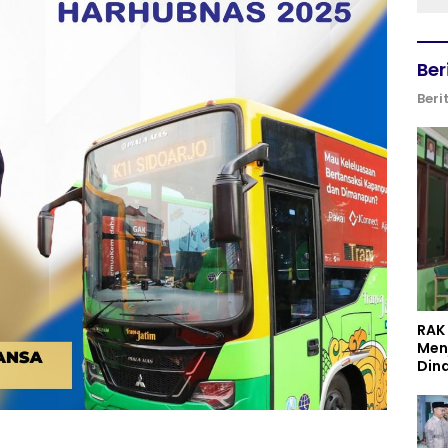
Ber
Beri
RAK
Men
Din