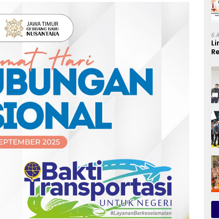
6 
Li
Re
Se