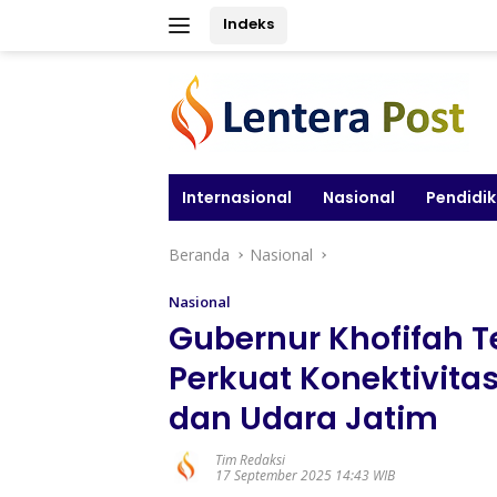
Langsung
Indeks
ke
konten
Internasional
Nasional
Pendidi
Beranda
Nasional
Nasional
Gubernur Khofifah 
Perkuat Konektivitas
dan Udara Jatim
Tim Redaksi
17 September 2025 14:43 WIB