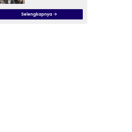
Ilmu Tasawuf ISQI Sunan
Pandanaran di RSJ
Selengkapnya
Grhasia