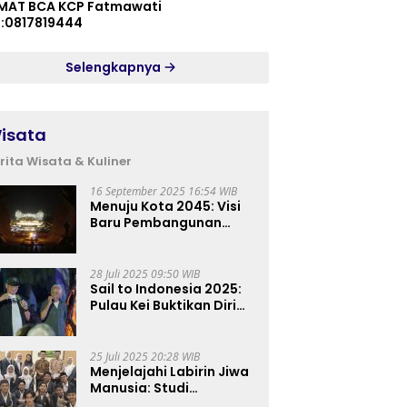
MAT BCA KCP Fatmawati
p:0817819444
Selengkapnya
isata
rita Wisata & Kuliner
16 September 2025 16:54 WIB
Menuju Kota 2045: Visi
Baru Pembangunan
Perkotaan Indonesia
28 Juli 2025 09:50 WIB
Sail to Indonesia 2025:
Pulau Kei Buktikan Diri
sebagai Destinasi Kelas
Dunia
25 Juli 2025 20:28 WIB
Menjelajahi Labirin Jiwa
Manusia: Studi
Lapangan Mahasiswa