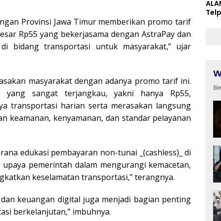
ALA
Tel
ungan Provinsi Jawa Timur memberikan promo tarif
esar Rp55 yang bekerjasama dengan AstraPay dan
di bidang transportasi untuk masyarakat,” ujar
W
asakan masyarakat dengan adanya promo tarif ini.
Be
an yang sangat terjangkau, yakni hanya Rp55,
a transportasi harian serta merasakan langsung
an keamanan, kenyamanan, dan standar pelayanan
sarana edukasi pembayaran non-tunai _(cashless)_ di
 upaya pemerintah dalam mengurangi kemacetan,
gkatkan keselamatan transportasi,” terangnya.
dan keuangan digital juga menjadi bagian penting
si berkelanjutan,” imbuhnya.