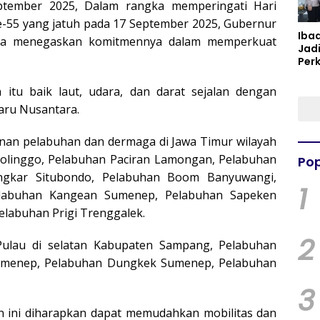
ptember 2025, Dalam rangka memperingati Hari
-55 yang jatuh pada 17 September 2025, Gubernur
Iba
nsa menegaskan komitmennya dalam memperkuat
Jad
Per
Spir
Per
itu baik laut, udara, dan darat sejalan dengan
aru Nusantara.
unan pelabuhan dan dermaga di Jawa Timur wilayah
olinggo, Pelabuhan Paciran Lamongan, Pelabuhan
Pop
gkar Situbondo, Pelabuhan Boom Banyuwangi,
1
labuhan Kangean Sumenep, Pelabuhan Sapeken
labuhan Prigi Trenggalek.
2
 Pulau di selatan Kabupaten Sampang, Pelabuhan
 sumenep, Pelabuhan Dungkek Sumenep, Pelabuhan
3
ini diharapkan dapat memudahkan mobilitas dan