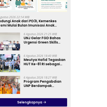
Agustus 2026 22:14 WIB
ndungi Anak dari PD3I, Kemenkes
smi Mulai Bulan Imunisasi Anak
kolah (BIAS) 2026
6 Agustus 2026 21:25 WIB
UNJ Gelar FGD Bahas
Urgensi Green Skills
sebagai Mata Pelajaran
Umum Baru pada
Kurikulum SMK
6 Agustus 2026 18:40 WIB
Pariwisata, Perhotelan,
Meutya Hafid Tegaskan
dan UPW
HUT Ke-81 RI sebagai
Momentum Membangun
Kolaborasi yang Lebih
Kuat di Kemkomdigi
6 Agustus 2026 18:27 WIB
Program Pengabdian
UNP Berdampak
Tingkatkan Kompetensi
Guru PAI melalui AI dan
Digital Pedagogy
Selengkapnya