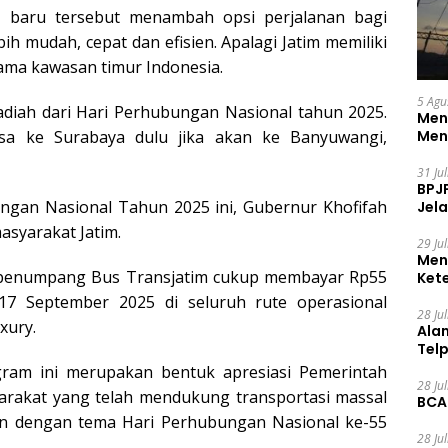
e baru tersebut menambah opsi perjalanan bagi
h mudah, cepat dan efisien. Apalagi Jatim memiliki
utama kawasan timur Indonesia.
5 Agu
hadiah dari Hari Perhubungan Nasional tahun 2025.
Men
Men
isa ke Surabaya dulu jika akan ke Banyuwangi,
31 Ju
BPJ
ungan Nasional Tahun 2025 ini, Gubernur Khofifah
Jela
asyarakat Jatim.
29 Ju
Men
, penumpang Bus Transjatim cukup membayar Rp55
Ket
Ceg
17 September 2025 di seluruh rute operasional
28 Ju
xury.
Ala
Tel
ram ini merupakan bentuk apresiasi Pemerintah
28 Ju
yarakat yang telah mendukung transportasi massal
BCA
alan dengan tema Hari Perhubungan Nasional ke-55
28 Ju