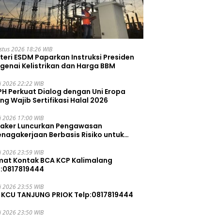
stus 2026 18:26 WIB
teri ESDM Paparkan Instruksi Presiden
genai Kelistrikan dan Harga BBM
li 2026 22:22 WIB
PH Perkuat Dialog dengan Uni Eropa
ng Wajib Sertifikasi Halal 2026
li 2026 17:00 WIB
aker Luncurkan Pengawasan
enagakerjaan Berbasis Risiko untuk
ah Pelanggaran
li 2026 23:59 WIB
mat Kontak BCA KCP Kalimalang
p:0817819444
li 2026 23:55 WIB
 KCU TANJUNG PRIOK Telp:0817819444
li 2026 23:50 WIB