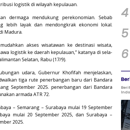
ribusi logistik di wilayah kepulauan.
4
 dan dermaga mendukung perekonomian. Sebab
g lebih layak dan mendongkrak ekonomi lokal.
5
di Madura.
mudahkan akses wisatawan ke destinasi wisata,
6
wa logistik ke daerah kepulauan,” katanya di sela-
alimantan Selatan, Rabu (17/9).
hubungan udara, Gubernur Khofifah menjelaskan,
Ber
walkan tiga rute penerbangan baru dari Bandara
njang September 2025. penerbangan dari Bandara
Beri
Ind
unakan armada ATR 72.
abaya – Semarang – Surabaya mulai 19 September
abaya mulai 20 September 2025, dan Surabaya –
mber 2025.