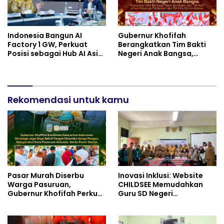
Indonesia Bangun AI
Gubernur Khofifah
Factory 1 GW, Perkuat
Berangkatkan Tim Bakti
Posisi sebagai Hub AI Asia
Negeri Anak Bangsa,
Tenggara
Berbagi Kebahagiaan
untuk Keluarga Pahlawan
dan Perintis Kemerdekaan
Rekomendasi untuk kamu
Pasar Murah Diserbu
Inovasi Inklusi: Website
Warga Pasuruan,
CHILDSEE Memudahkan
Gubernur Khofifah Perkuat
Guru SD Negeri
Instrumen Pengendalian
Bantargebang III dalam
Harga dan Jaga Daya Beli
Identifikasi Anak
Berkebutuhan Khusus