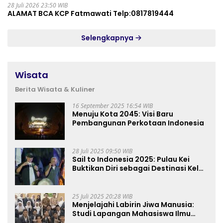
28 Juli 2026 23:50 WIB
ALAMAT BCA KCP Fatmawati Telp:0817819444
Selengkapnya
Wisata
Berita Wisata & Kuliner
16 September 2025 16:54 WIB
Menuju Kota 2045: Visi Baru
Pembangunan Perkotaan Indonesia
28 Juli 2025 09:50 WIB
Sail to Indonesia 2025: Pulau Kei
Buktikan Diri sebagai Destinasi Kelas
Dunia
25 Juli 2025 20:28 WIB
Menjelajahi Labirin Jiwa Manusia:
Studi Lapangan Mahasiswa Ilmu
Tasawuf ISQI Sunan Pandanaran di