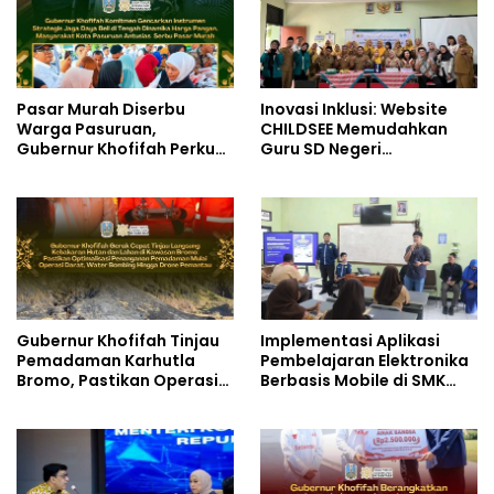
Pasar Murah Diserbu
Inovasi Inklusi: Website
Warga Pasuruan,
CHILDSEE Memudahkan
Gubernur Khofifah Perkuat
Guru SD Negeri
Instrumen Pengendalian
Bantargebang III dalam
Harga dan Jaga Daya Beli
Identifikasi Anak
Berkebutuhan Khusus
Gubernur Khofifah Tinjau
Implementasi Aplikasi
Pemadaman Karhutla
Pembelajaran Elektronika
Bromo, Pastikan Operasi
Berbasis Mobile di SMK
Darat, Water Bombing
Negeri 10 Kota Bekasi,
dan Drone Dioptimalkan
Mendukung Digitalisasi
dan Inovasi Pembelajaran