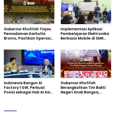
Gubernur Khofifah Tinjau
Implementasi Aplikasi
Pemadaman Karhutla
Pembelajaran Elektronika
Bromo, Pastikan Operasi
Berbasis Mobile di SMK
Darat, Water Bombing
Negeri 10 Kota Bekasi,
dan Drone Dioptimalkan
Mendukung Digitalisasi
dan Inovasi Pembelajaran
Indonesia Bangun AI
Gubernur Khofifah
Factory 1 GW, Perkuat
Berangkatkan Tim Bakti
Posisi sebagai Hub AI Asia
Negeri Anak Bangsa,
Tenggara
Berbagi Kebahagiaan
untuk Keluarga Pahlawan
dan Perintis Kemerdekaan