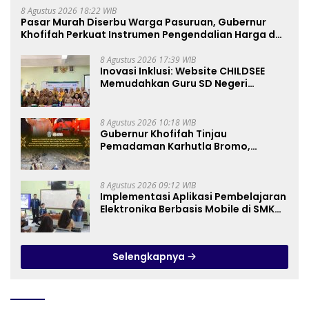
8 Agustus 2026 18:22 WIB
Pasar Murah Diserbu Warga Pasuruan, Gubernur
Khofifah Perkuat Instrumen Pengendalian Harga dan
Jaga Daya Beli
8 Agustus 2026 17:39 WIB
Inovasi Inklusi: Website CHILDSEE
Memudahkan Guru SD Negeri
Bantargebang III dalam Identifikasi
Anak Berkebutuhan Khusus
8 Agustus 2026 10:18 WIB
Gubernur Khofifah Tinjau
Pemadaman Karhutla Bromo,
Pastikan Operasi Darat, Water
Bombing dan Drone Dioptimalkan
8 Agustus 2026 09:12 WIB
Implementasi Aplikasi Pembelajaran
Elektronika Berbasis Mobile di SMK
Negeri 10 Kota Bekasi, Mendukung
Digitalisasi dan Inovasi
Pembelajaran
Selengkapnya