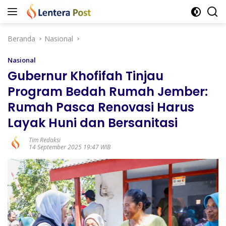
Langsung
ke
konten
Beranda
Nasional
Nasional
Gubernur Khofifah Tinjau
Program Bedah Rumah Jember:
Rumah Pasca Renovasi Harus
Layak Huni dan Bersanitasi
Tim Redaksi
14 September 2025 19:47 WIB