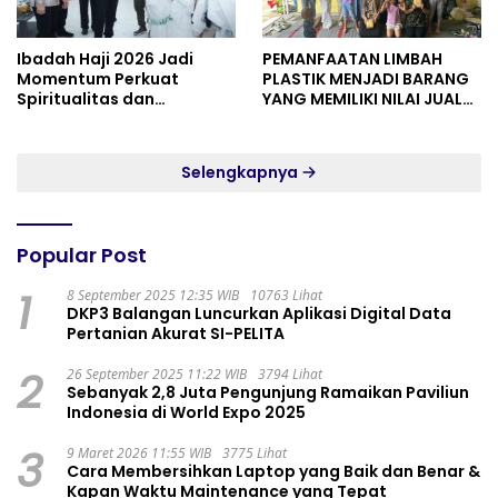
Ibadah Haji 2026 Jadi
PEMANFAATAN LIMBAH
Momentum Perkuat
PLASTIK MENJADI BARANG
Spiritualitas dan
YANG MEMILIKI NILAI JUAL
Persatuan
MASYARAKAT WIDORO
GADING RESIDENCE
Selengkapnya
Popular Post
1
8 September 2025 12:35 WIB
10763 Lihat
DKP3 Balangan Luncurkan Aplikasi Digital Data
Pertanian Akurat SI-PELITA
2
26 September 2025 11:22 WIB
3794 Lihat
Sebanyak 2,8 Juta Pengunjung Ramaikan Paviliun
Indonesia di World Expo 2025
3
9 Maret 2026 11:55 WIB
3775 Lihat
Cara Membersihkan Laptop yang Baik dan Benar &
Kapan Waktu Maintenance yang Tepat