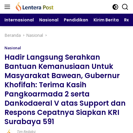
Langsung
ke
konten
Internasional
Nasional
Pendidikan
Kirim Berita
Reg
Beranda
Nasional
Nasional
Hadir Langsung Serahkan
Bantuan Kemanusiaan Untuk
Masyarakat Bawean, Gubernur
Khofifah: Terima Kasih
Pangkoarmada 2 serta
Dankodaeral V atas Support dan
Respons Cepatnya Siapkan KRI
Surabaya 591
Tim Redaksi