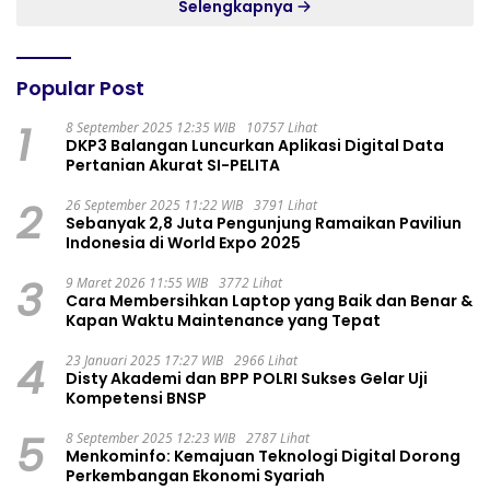
Selengkapnya
Popular Post
1
8 September 2025 12:35 WIB
10757 Lihat
DKP3 Balangan Luncurkan Aplikasi Digital Data
Pertanian Akurat SI-PELITA
2
26 September 2025 11:22 WIB
3791 Lihat
Sebanyak 2,8 Juta Pengunjung Ramaikan Paviliun
Indonesia di World Expo 2025
3
9 Maret 2026 11:55 WIB
3772 Lihat
Cara Membersihkan Laptop yang Baik dan Benar &
Kapan Waktu Maintenance yang Tepat
4
23 Januari 2025 17:27 WIB
2966 Lihat
Disty Akademi dan BPP POLRI Sukses Gelar Uji
Kompetensi BNSP
5
8 September 2025 12:23 WIB
2787 Lihat
Menkominfo: Kemajuan Teknologi Digital Dorong
Perkembangan Ekonomi Syariah