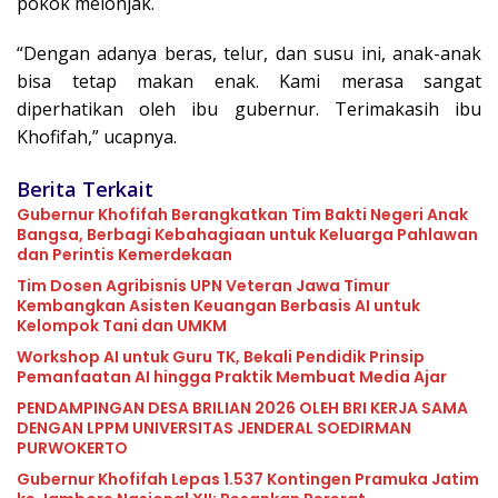
pokok melonjak.
“Dengan adanya beras, telur, dan susu ini, anak-anak
bisa tetap makan enak. Kami merasa sangat
diperhatikan oleh ibu gubernur. Terimakasih ibu
Khofifah,” ucapnya.
Berita Terkait
Gubernur Khofifah Berangkatkan Tim Bakti Negeri Anak
Bangsa, Berbagi Kebahagiaan untuk Keluarga Pahlawan
dan Perintis Kemerdekaan
Tim Dosen Agribisnis UPN Veteran Jawa Timur
Kembangkan Asisten Keuangan Berbasis AI untuk
Kelompok Tani dan UMKM
Workshop AI untuk Guru TK, Bekali Pendidik Prinsip
Pemanfaatan AI hingga Praktik Membuat Media Ajar
PENDAMPINGAN DESA BRILIAN 2026 OLEH BRI KERJA SAMA
DENGAN LPPM UNIVERSITAS JENDERAL SOEDIRMAN
PURWOKERTO
Gubernur Khofifah Lepas 1.537 Kontingen Pramuka Jatim