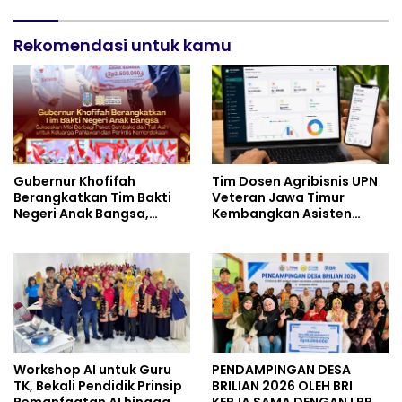
Perkuat Persatuan dan
Semangat Nasionalisme
Rekomendasi untuk kamu
Gubernur Khofifah
Tim Dosen Agribisnis UPN
Berangkatkan Tim Bakti
Veteran Jawa Timur
Negeri Anak Bangsa,
Kembangkan Asisten
Berbagi Kebahagiaan
Keuangan Berbasis AI
untuk Keluarga Pahlawan
untuk Kelompok Tani dan
dan Perintis Kemerdekaan
UMKM
Workshop AI untuk Guru
PENDAMPINGAN DESA
TK, Bekali Pendidik Prinsip
BRILIAN 2026 OLEH BRI
Pemanfaatan AI hingga
KERJA SAMA DENGAN LPPM