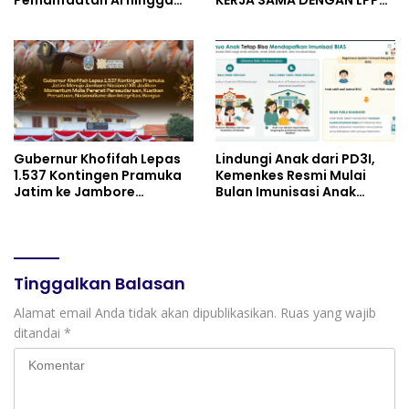
Praktik Membuat Media
UNIVERSITAS JENDERAL
Ajar
SOEDIRMAN PURWOKERTO
Gubernur Khofifah Lepas
Lindungi Anak dari PD3I,
1.537 Kontingen Pramuka
Kemenkes Resmi Mulai
Jatim ke Jambore
Bulan Imunisasi Anak
Nasional XII: Pesankan
Sekolah (BIAS) 2026
Pererat Persaudaraan,
Perkuat Persatuan dan
Semangat Nasionalisme
Tinggalkan Balasan
Alamat email Anda tidak akan dipublikasikan.
Ruas yang wajib
ditandai
*