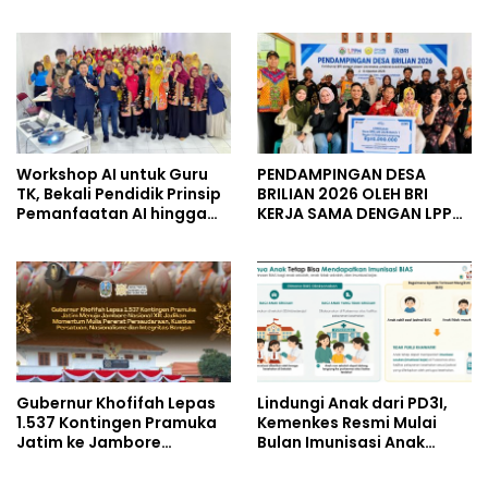
Berbagi Kebahagiaan
Keuangan Berbasis AI
untuk Keluarga Pahlawan
untuk Kelompok Tani dan
dan Perintis Kemerdekaan
UMKM
Workshop AI untuk Guru
PENDAMPINGAN DESA
TK, Bekali Pendidik Prinsip
BRILIAN 2026 OLEH BRI
Pemanfaatan AI hingga
KERJA SAMA DENGAN LPPM
Praktik Membuat Media
UNIVERSITAS JENDERAL
Ajar
SOEDIRMAN PURWOKERTO
Gubernur Khofifah Lepas
Lindungi Anak dari PD3I,
1.537 Kontingen Pramuka
Kemenkes Resmi Mulai
Jatim ke Jambore
Bulan Imunisasi Anak
Nasional XII: Pesankan
Sekolah (BIAS) 2026
Pererat Persaudaraan,