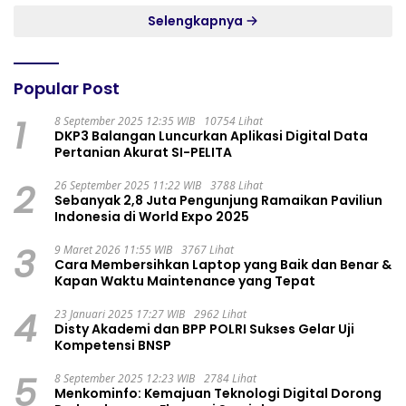
Selengkapnya
Popular Post
1
8 September 2025 12:35 WIB
10754 Lihat
DKP3 Balangan Luncurkan Aplikasi Digital Data
Pertanian Akurat SI-PELITA
2
26 September 2025 11:22 WIB
3788 Lihat
Sebanyak 2,8 Juta Pengunjung Ramaikan Paviliun
Indonesia di World Expo 2025
3
9 Maret 2026 11:55 WIB
3767 Lihat
Cara Membersihkan Laptop yang Baik dan Benar &
Kapan Waktu Maintenance yang Tepat
4
23 Januari 2025 17:27 WIB
2962 Lihat
Disty Akademi dan BPP POLRI Sukses Gelar Uji
Kompetensi BNSP
5
8 September 2025 12:23 WIB
2784 Lihat
Menkominfo: Kemajuan Teknologi Digital Dorong