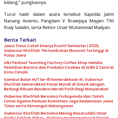
bidang,” pungkasnya.
Turut hadir dalam acara tersebut Kapolda Jatim
Nanang Avianto, Pangdam V Brawijaya Mayjen TNI
Rudy Saladin, serta Rektor Unair Muhammad Madyan.
Berita Terkait
Jawa Timur Catat Kinerja Positif Semester I 2026,
Gubernur Khofifah: Pertumbuhan Ekonomi Tertinggi di
Pulau Jawa
UNJ Perkuat Teaching Factory Coffee Shop melalui
Pelatihan Barista dan Produksi Cookies di SLBN 2 Central
Kota Cimahi
Sambut Bulan HUT ke-81 Kemerdekaan RI, Gubernur
Khofifah Semarakkan Pasar Murah di Gresik dengan
Berbagi Ribuan Bendera Merah Putih Bagi Masyarakat
Gubernur Khofifah Bersama Forkopimda dan Tokoh
Lintas Agama Perkuat Komitmen Jaga Kedamaian Jawa
Timur serta Semangat Kebangsaan
Gubernur Khofifah Bersama Menag Nasaruddin Umar
Hadiri Tabligh Akbar _Bridging to International Grand