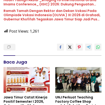
Imams Conference_ (IGIC) 2026: Dukung Penguatan
Peran Masjid sebagai Pusat Peradaban, Diplomasi
Ramah Tamah Dengan Rektor dan Dekan Vokasi Pada
Keagamaan dan Perdamaian Global
Olimpiade Vokasi Indonesia (OLIVIA ) XI 2026 di Grahadi,
Gubernur Khofifah Tegaskan Jawa Timur Siap Jadi Pusat
Pengembangan Vokasi Nasional
Post Views:
1,261
Baca Juga
Jawa Timur Catat Kinerja
UNJ Perkuat Teaching
Positif Semester I 2026,
Factory Coffee Shop