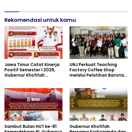
to International Grand
di Grahadi, Gubernur
Imams Conference_ (IGIC)
Khofifah Tegaskan Jawa
2026: Dukung Penguatan
Timur Siap Jadi Pusat
Peran Masjid sebagai
Rekomendasi untuk kamu
Pengembangan Vokasi
Pusat Peradaban,
Nasional
Diplomasi Keagamaan
dan Perdamaian Global
Jawa Timur Catat Kinerja
UNJ Perkuat Teaching
Positif Semester I 2026,
Factory Coffee Shop
Gubernur Khofifah:
melalui Pelatihan Barista
Pertumbuhan Ekonomi
dan Produksi Cookies di
Tertinggi di Pulau Jawa
SLBN 2 Central Kota
Cimahi
Sambut Bulan HUT ke-81
Gubernur Khofifah
Kemerdekaan RI, Gubernur
Bersama Forkopimda dan