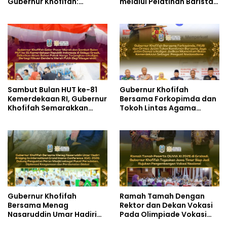
Gubernur Khofifah:
melalui Pelatihan Barista
Pertumbuhan Ekonomi
dan Produksi Cookies di
Tertinggi di Pulau Jawa
SLBN 2 Central Kota
Cimahi
Sambut Bulan HUT ke-81
Gubernur Khofifah
Kemerdekaan RI, Gubernur
Bersama Forkopimda dan
Khofifah Semarakkan
Tokoh Lintas Agama
Pasar Murah di Gresik
Perkuat Komitmen Jaga
dengan Berbagi Ribuan
Kedamaian Jawa Timur
Bendera Merah Putih Bagi
serta Semangat
Masyarakat
Kebangsaan
Gubernur Khofifah
Ramah Tamah Dengan
Bersama Menag
Rektor dan Dekan Vokasi
Nasaruddin Umar Hadiri
Pada Olimpiade Vokasi
Tabligh Akbar _Bridging
Indonesia (OLIVIA ) XI 2026