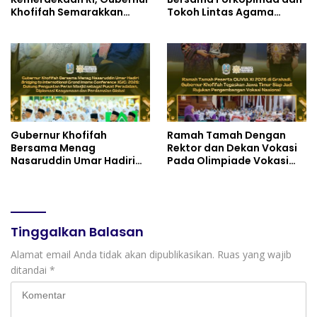
Khofifah Semarakkan
Tokoh Lintas Agama
Pasar Murah di Gresik
Perkuat Komitmen Jaga
dengan Berbagi Ribuan
Kedamaian Jawa Timur
Bendera Merah Putih Bagi
serta Semangat
Masyarakat
Kebangsaan
Gubernur Khofifah
Ramah Tamah Dengan
Bersama Menag
Rektor dan Dekan Vokasi
Nasaruddin Umar Hadiri
Pada Olimpiade Vokasi
Tabligh Akbar _Bridging
Indonesia (OLIVIA ) XI 2026
to International Grand
di Grahadi, Gubernur
Imams Conference_ (IGIC)
Khofifah Tegaskan Jawa
2026: Dukung Penguatan
Timur Siap Jadi Pusat
Peran Masjid sebagai
Pengembangan Vokasi
Tinggalkan Balasan
Pusat Peradaban,
Nasional
Diplomasi Keagamaan
Alamat email Anda tidak akan dipublikasikan.
Ruas yang wajib
dan Perdamaian Global
ditandai
*