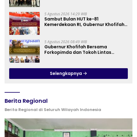
Barista dan Produksi Cookies di SLBN
2 Central Kota Cimahi
5 Agustus 2026 14:29 WIB
Sambut Bulan HUT ke-81
Kemerdekaan RI, Gubernur Khofifah
Semarakkan Pasar Murah di Gresik
dengan Berbagi Ribuan Bendera
Merah Putih Bagi Masyarakat
5 Agustus 2026 08:49 WIB
Gubernur Khofifah Bersama
Forkopimda dan Tokoh Lintas
Agama Perkuat Komitmen Jaga
Kedamaian Jawa Timur serta
Semangat Kebangsaan
Selengkapnya
Berita Regional
Berita Regional di Seluruh Wilayah Indonesia