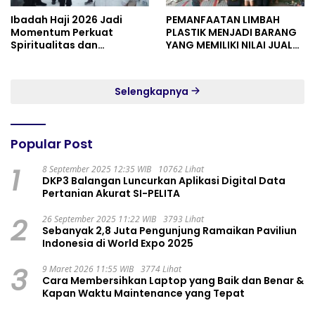
Ibadah Haji 2026 Jadi
PEMANFAATAN LIMBAH
Momentum Perkuat
PLASTIK MENJADI BARANG
Spiritualitas dan
YANG MEMILIKI NILAI JUAL
Persatuan
MASYARAKAT WIDORO
GADING RESIDENCE
Selengkapnya
Popular Post
1
8 September 2025 12:35 WIB
10762 Lihat
DKP3 Balangan Luncurkan Aplikasi Digital Data
Pertanian Akurat SI-PELITA
2
26 September 2025 11:22 WIB
3793 Lihat
Sebanyak 2,8 Juta Pengunjung Ramaikan Paviliun
Indonesia di World Expo 2025
3
9 Maret 2026 11:55 WIB
3774 Lihat
Cara Membersihkan Laptop yang Baik dan Benar &
Kapan Waktu Maintenance yang Tepat