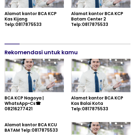
Alamat kantor BCA KCP
Alamat kantor BCA KCP
Kas Kijang
Batam Center 2
Telp:0817875533
Telp:0817875533
Rekomendasi untuk kamu
BCA KCP Nagoya |
Alamat kantor BCA KCP
WhatsApp•Cs☎
Kas Balai Kota
08216277421
Telp:0817875533
Alamat kantor BCA KCU
BATAM Telp:0817875533