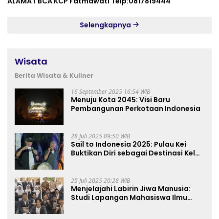
ALAMAT BCA KCP Fatmawati Telp:0817819444
Selengkapnya
Wisata
Berita Wisata & Kuliner
16 September 2025 16:54 WIB
Menuju Kota 2045: Visi Baru
Pembangunan Perkotaan Indonesia
28 Juli 2025 09:50 WIB
Sail to Indonesia 2025: Pulau Kei
Buktikan Diri sebagai Destinasi Kelas
Dunia
25 Juli 2025 20:28 WIB
Menjelajahi Labirin Jiwa Manusia:
Studi Lapangan Mahasiswa Ilmu
Tasawuf ISQI Sunan Pandanaran di
RSJ Grhasia