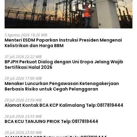
5 Agustus 2026 18:26 WIB
Menteri ESDM Paparkan Instruksi Presiden Mengenai
Kelistrikan dan Harga BBM
31 Juli 2026 22:22 WIB
BPJPH Perkuat Dialog dengan Uni Eropa Jelang Wajib
Sertifikasi Halal 2026
29 Juli 2026 17:00 WIB
Menaker Luncurkan Pengawasan Ketenagakerjaan
Berbasis Risiko untuk Cegah Pelanggaran
28 Juli 2026 23:59 WIB
Alamat Kontak BCA KCP Kalimalang Telp:0817819444
28 Juli 2026 23:55 WIB
BCA KCU TANJUNG PRIOK Telp:0817819444
28 Juli 2026 23:50 WIB