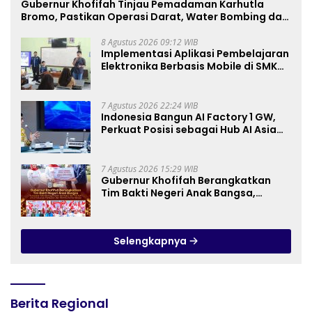
Gubernur Khofifah Tinjau Pemadaman Karhutla
Bromo, Pastikan Operasi Darat, Water Bombing dan
Drone Dioptimalkan
8 Agustus 2026 09:12 WIB
Implementasi Aplikasi Pembelajaran
Elektronika Berbasis Mobile di SMK
Negeri 10 Kota Bekasi, Mendukung
Digitalisasi dan Inovasi
Pembelajaran
7 Agustus 2026 22:24 WIB
Indonesia Bangun AI Factory 1 GW,
Perkuat Posisi sebagai Hub AI Asia
Tenggara
7 Agustus 2026 15:29 WIB
Gubernur Khofifah Berangkatkan
Tim Bakti Negeri Anak Bangsa,
Berbagi Kebahagiaan untuk
Keluarga Pahlawan dan Perintis
Kemerdekaan
Selengkapnya
Berita Regional