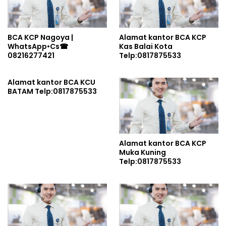
BCA KCP Nagoya |
Alamat kantor BCA KCP
WhatsApp•Cs☎
Kas Balai Kota
08216277421
Telp:0817875533
Alamat kantor BCA KCU
BATAM Telp:0817875533
Alamat kantor BCA KCP
Muka Kuning
Telp:0817875533