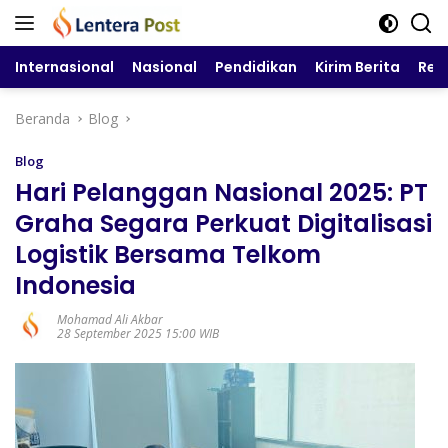
Langsung
ke
konten
Internasional
Nasional
Pendidikan
Kirim Berita
Reg
Beranda
Blog
Blog
Hari Pelanggan Nasional 2025: PT
Graha Segara Perkuat Digitalisasi
Logistik Bersama Telkom
Indonesia
Mohamad Ali Akbar
28 September 2025 15:00 WIB