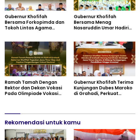
Gubernur Khofifah
Gubernur Khofifah
Bersama Forkopimda dan
Bersama Menag
Tokoh Lintas Agama
Nasaruddin Umar Hadiri
Perkuat Komitmen Jaga
Tabligh Akbar _Bridging
Kedamaian Jawa Timur
to International Grand
serta Semangat
Imams Conference_ (IGIC)
Kebangsaan
2026: Dukung Penguatan
Peran Masjid sebagai
Pusat Peradaban,
Diplomasi Keagamaan
dan Perdamaian Global
Ramah Tamah Dengan
Gubernur Khofifah Terima
Rektor dan Dekan Vokasi
Kunjungan Dubes Maroko
Pada Olimpiade Vokasi
di Grahadi, Perkuat
Indonesia (OLIVIA ) XI 2026
Kemitraan Strategis
di Grahadi, Gubernur
Jatim–Maroko
Khofifah Tegaskan Jawa
Timur Siap Jadi Pusat
Pengembangan Vokasi
Rekomendasi untuk kamu
Nasional