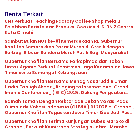
Berita Terkait
UNJ Perkuat Teaching Factory Coffee Shop melalui
Pelatihan Barista dan Produksi Cookies di SLBN 2 Central
Kota Cimahi
Sambut Bulan HUT ke-81 Kemerdekaan RI, Gubernur
Khofifah Semarakkan Pasar Murah di Gresik dengan
Berbagi Ribuan Bendera Merah Putih Bagi Masyarakat
Gubernur Khofifah Bersama Forkopimda dan Tokoh
Lintas Agama Perkuat Komitmen Jaga Kedamaian Jawa
Timur serta Semangat Kebangsaan
Gubernur Khofifah Bersama Menag Nasaruddin Umar
Hadiri Tabligh Akbar _Bridging to International Grand
Imams Conference_ (IGIC) 2026: Dukung Penguatan
Peran Masjid sebagai Pusat Peradaban, Diplomasi
Ramah Tamah Dengan Rektor dan Dekan Vokasi Pada
Keagamaan dan Perdamaian Global
Olimpiade Vokasi Indonesia (OLIVIA ) XI 2026 di Grahadi,
Gubernur Khofifah Tegaskan Jawa Timur Siap Jadi Pusat
Pengembangan Vokasi Nasional
Gubernur Khofifah Terima Kunjungan Dubes Maroko di
Grahadi, Perkuat Kemitraan Strategis Jatim–Maroko