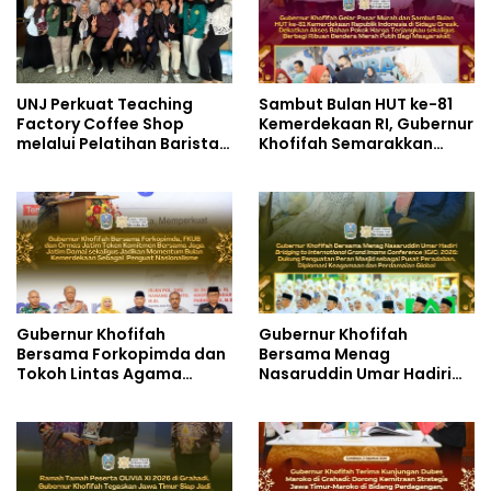
UNJ Perkuat Teaching
Sambut Bulan HUT ke-81
Factory Coffee Shop
Kemerdekaan RI, Gubernur
melalui Pelatihan Barista
Khofifah Semarakkan
dan Produksi Cookies di
Pasar Murah di Gresik
SLBN 2 Central Kota
dengan Berbagi Ribuan
Cimahi
Bendera Merah Putih Bagi
Masyarakat
Gubernur Khofifah
Gubernur Khofifah
Bersama Forkopimda dan
Bersama Menag
Tokoh Lintas Agama
Nasaruddin Umar Hadiri
Perkuat Komitmen Jaga
Tabligh Akbar _Bridging
Kedamaian Jawa Timur
to International Grand
serta Semangat
Imams Conference_ (IGIC)
Kebangsaan
2026: Dukung Penguatan
Peran Masjid sebagai