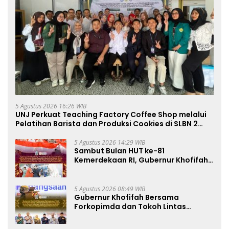
5 Agustus 2026 16:26 WIB
UNJ Perkuat Teaching Factory Coffee Shop melalui
Pelatihan Barista dan Produksi Cookies di SLBN 2
Central Kota Cimahi
5 Agustus 2026 14:29 WIB
Sambut Bulan HUT ke-81
Kemerdekaan RI, Gubernur Khofifah
Semarakkan Pasar Murah di Gresik
dengan Berbagi Ribuan Bendera
Merah Putih Bagi Masyarakat
5 Agustus 2026 08:49 WIB
Gubernur Khofifah Bersama
Forkopimda dan Tokoh Lintas
Agama Perkuat Komitmen Jaga
Kedamaian Jawa Timur serta