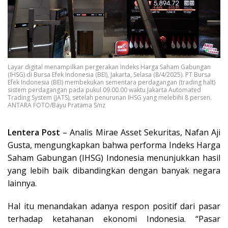
Layar digital menampilkan pergerakan Indeks Harga Saham Gabungan
(IHSG) di Bursa Efek Indonesia (BEI), Jakarta, Selasa (8/4/2025). PT Bursa
Efek Indonesia (BEI) membekukan sementara perdagangan (trading halt)
sistem perdagangan pada pukul 09.00.00 waktu Jakarta Automated
Trading System (JATS), setelah penurunan IHSG yang melebihi 8 persen.
ANTARA FOTO/Bayu Pratama S/nz
Lentera Post
– Analis Mirae Asset Sekuritas, Nafan Aji
Gusta, mengungkapkan bahwa performa Indeks Harga
Saham Gabungan (IHSG) Indonesia menunjukkan hasil
yang lebih baik dibandingkan dengan banyak negara
lainnya.
Hal itu menandakan adanya respon positif dari pasar
terhadap ketahanan ekonomi Indonesia. “Pasar