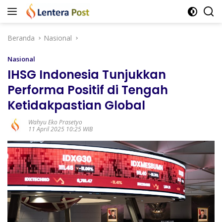
Langsung
ke
konten
Beranda
Nasional
Nasional
IHSG Indonesia Tunjukkan
Performa Positif di Tengah
Ketidakpastian Global
Wahyu Eko Prasetyo
11 April 2025 10:25 WIB