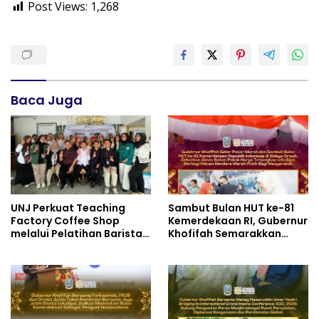
Post Views:
1,268
Baca Juga
UNJ Perkuat Teaching
Sambut Bulan HUT ke-81
Factory Coffee Shop
Kemerdekaan RI, Gubernur
melalui Pelatihan Barista
Khofifah Semarakkan
dan Produksi Cookies di
Pasar Murah di Gresik
SLBN 2 Central Kota
dengan Berbagi Ribuan
Cimahi
Bendera Merah Putih Bagi
Masyarakat