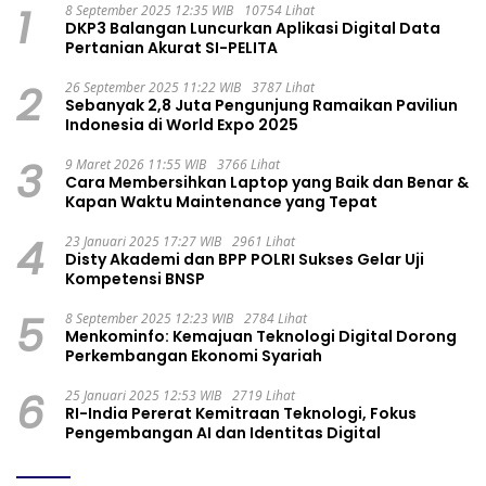
1
8 September 2025 12:35 WIB
10754 Lihat
DKP3 Balangan Luncurkan Aplikasi Digital Data
Pertanian Akurat SI-PELITA
2
26 September 2025 11:22 WIB
3787 Lihat
Sebanyak 2,8 Juta Pengunjung Ramaikan Paviliun
Indonesia di World Expo 2025
3
9 Maret 2026 11:55 WIB
3766 Lihat
Cara Membersihkan Laptop yang Baik dan Benar &
Kapan Waktu Maintenance yang Tepat
4
23 Januari 2025 17:27 WIB
2961 Lihat
Disty Akademi dan BPP POLRI Sukses Gelar Uji
Kompetensi BNSP
5
8 September 2025 12:23 WIB
2784 Lihat
Menkominfo: Kemajuan Teknologi Digital Dorong
Perkembangan Ekonomi Syariah
6
25 Januari 2025 12:53 WIB
2719 Lihat
RI-India Pererat Kemitraan Teknologi, Fokus
Pengembangan AI dan Identitas Digital