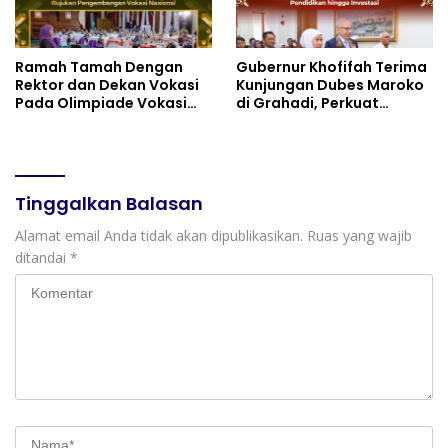
Pusat Peradaban,
Diplomasi Keagamaan
dan Perdamaian Global
Ramah Tamah Dengan
Gubernur Khofifah Terima
Rektor dan Dekan Vokasi
Kunjungan Dubes Maroko
Pada Olimpiade Vokasi
di Grahadi, Perkuat
Indonesia (OLIVIA ) XI 2026
Kemitraan Strategis
di Grahadi, Gubernur
Jatim–Maroko
Khofifah Tegaskan Jawa
Timur Siap Jadi Pusat
Pengembangan Vokasi
Tinggalkan Balasan
Nasional
Alamat email Anda tidak akan dipublikasikan.
Ruas yang wajib
ditandai
*