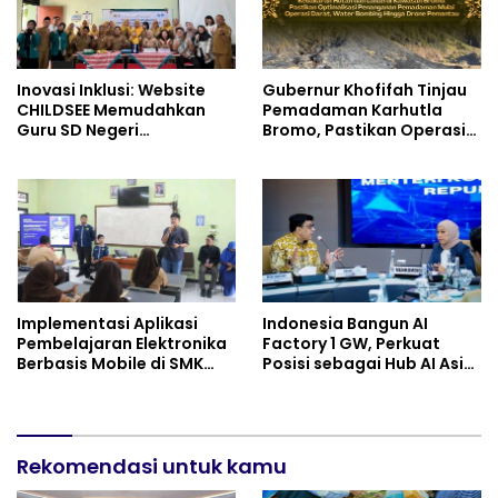
Inovasi Inklusi: Website
Gubernur Khofifah Tinjau
CHILDSEE Memudahkan
Pemadaman Karhutla
Guru SD Negeri
Bromo, Pastikan Operasi
Bantargebang III dalam
Darat, Water Bombing
Identifikasi Anak
dan Drone Dioptimalkan
Berkebutuhan Khusus
Implementasi Aplikasi
Indonesia Bangun AI
Pembelajaran Elektronika
Factory 1 GW, Perkuat
Berbasis Mobile di SMK
Posisi sebagai Hub AI Asia
Negeri 10 Kota Bekasi,
Tenggara
Mendukung Digitalisasi
dan Inovasi Pembelajaran
Rekomendasi untuk kamu