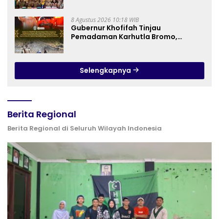
Bantargebang III dalam Identifikasi
Anak Berkebutuhan Khusus
8 Agustus 2026 10:18 WIB
Gubernur Khofifah Tinjau
Pemadaman Karhutla Bromo,
Pastikan Operasi Darat, Water
Bombing dan Drone Dioptimalkan
Selengkapnya
Berita Regional
Berita Regional di Seluruh Wilayah Indonesia