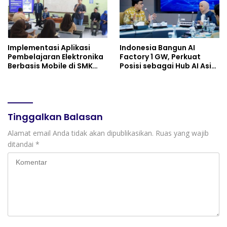
Implementasi Aplikasi
Indonesia Bangun AI
Pembelajaran Elektronika
Factory 1 GW, Perkuat
Berbasis Mobile di SMK
Posisi sebagai Hub AI Asia
Negeri 10 Kota Bekasi,
Tenggara
Mendukung Digitalisasi
dan Inovasi Pembelajaran
Tinggalkan Balasan
Alamat email Anda tidak akan dipublikasikan.
Ruas yang wajib
ditandai
*