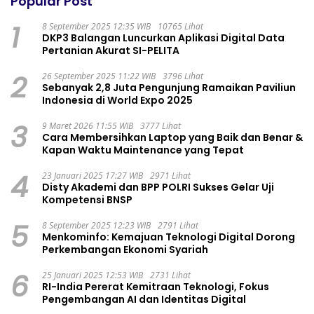
Popular Post
1
8 September 2025 12:35 WIB
10765 Lihat
DKP3 Balangan Luncurkan Aplikasi Digital Data
Pertanian Akurat SI-PELITA
2
26 September 2025 11:22 WIB
3796 Lihat
Sebanyak 2,8 Juta Pengunjung Ramaikan Paviliun
Indonesia di World Expo 2025
3
9 Maret 2026 11:55 WIB
3777 Lihat
Cara Membersihkan Laptop yang Baik dan Benar &
Kapan Waktu Maintenance yang Tepat
4
23 Januari 2025 17:27 WIB
2971 Lihat
Disty Akademi dan BPP POLRI Sukses Gelar Uji
Kompetensi BNSP
5
8 September 2025 12:23 WIB
2791 Lihat
Menkominfo: Kemajuan Teknologi Digital Dorong
Perkembangan Ekonomi Syariah
6
25 Januari 2025 12:53 WIB
2731 Lihat
RI-India Pererat Kemitraan Teknologi, Fokus
Pengembangan AI dan Identitas Digital