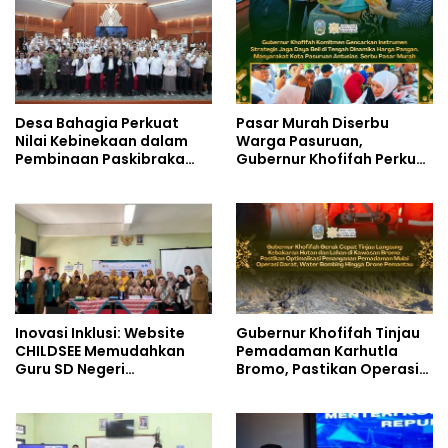
Desa Bahagia Perkuat
Pasar Murah Diserbu
Nilai Kebinekaan dalam
Warga Pasuruan,
Pembinaan Paskibraka
Gubernur Khofifah Perkuat
HUT ke-81 RI
Instrumen Pengendalian
Harga dan Jaga Daya Beli
Inovasi Inklusi: Website
Gubernur Khofifah Tinjau
CHILDSEE Memudahkan
Pemadaman Karhutla
Guru SD Negeri
Bromo, Pastikan Operasi
Bantargebang III dalam
Darat, Water Bombing
Identifikasi Anak
dan Drone Dioptimalkan
Berkebutuhan Khusus