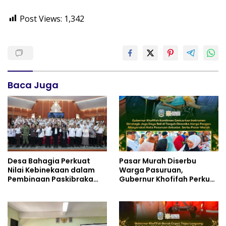
Post Views:
1,342
Baca Juga
Desa Bahagia Perkuat
Pasar Murah Diserbu
Nilai Kebinekaan dalam
Warga Pasuruan,
Pembinaan Paskibraka
Gubernur Khofifah Perkuat
HUT ke-81 RI
Instrumen Pengendalian
Harga dan Jaga Daya Beli