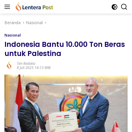
Langsung
ke
konten
Beranda
Nasional
Nasional
Indonesia Bantu 10.000 Ton Beras
untuk Palestina
Tim Redaksi
8 Juli 2025 14:13 WIB