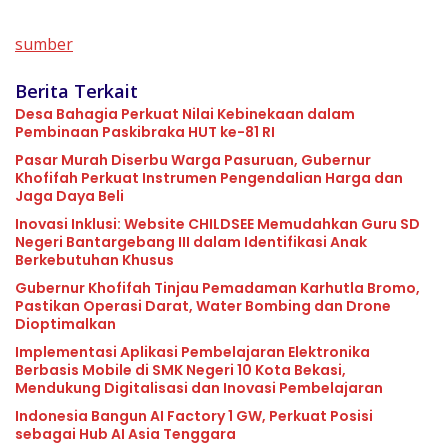
sumber
Berita Terkait
Desa Bahagia Perkuat Nilai Kebinekaan dalam
Pembinaan Paskibraka HUT ke-81 RI
Pasar Murah Diserbu Warga Pasuruan, Gubernur
Khofifah Perkuat Instrumen Pengendalian Harga dan
Jaga Daya Beli
Inovasi Inklusi: Website CHILDSEE Memudahkan Guru SD
Negeri Bantargebang III dalam Identifikasi Anak
Berkebutuhan Khusus
Gubernur Khofifah Tinjau Pemadaman Karhutla Bromo,
Pastikan Operasi Darat, Water Bombing dan Drone
Dioptimalkan
Implementasi Aplikasi Pembelajaran Elektronika
Berbasis Mobile di SMK Negeri 10 Kota Bekasi,
Mendukung Digitalisasi dan Inovasi Pembelajaran
Indonesia Bangun AI Factory 1 GW, Perkuat Posisi
sebagai Hub AI Asia Tenggara