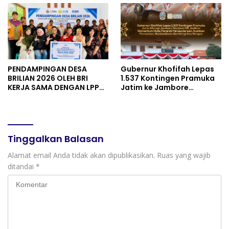
UMKM
PENDAMPINGAN DESA
Gubernur Khofifah Lepas
BRILIAN 2026 OLEH BRI
1.537 Kontingen Pramuka
KERJA SAMA DENGAN LPPM
Jatim ke Jambore
UNIVERSITAS JENDERAL
Nasional XII: Pesankan
SOEDIRMAN PURWOKERTO
Pererat Persaudaraan,
Perkuat Persatuan dan
Semangat Nasionalisme
Tinggalkan Balasan
Alamat email Anda tidak akan dipublikasikan.
Ruas yang wajib
ditandai
*