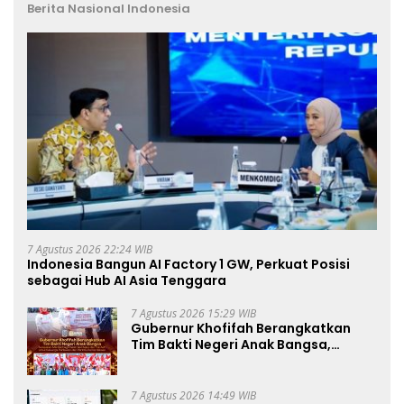
Berita Nasional Indonesia
7 Agustus 2026 22:24 WIB
Indonesia Bangun AI Factory 1 GW, Perkuat Posisi
sebagai Hub AI Asia Tenggara
7 Agustus 2026 15:29 WIB
Gubernur Khofifah Berangkatkan
Tim Bakti Negeri Anak Bangsa,
Berbagi Kebahagiaan untuk
Keluarga Pahlawan dan Perintis
Kemerdekaan
7 Agustus 2026 14:49 WIB