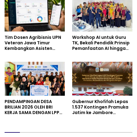
dan Perintis Kemerdekaan
Tim Dosen Agribisnis UPN
Workshop AI untuk Guru
Veteran Jawa Timur
TK, Bekali Pendidik Prinsip
Kembangkan Asisten
Pemanfaatan AI hingga
Keuangan Berbasis AI
Praktik Membuat Media
untuk Kelompok Tani dan
Ajar
UMKM
PENDAMPINGAN DESA
Gubernur Khofifah Lepas
BRILIAN 2026 OLEH BRI
1.537 Kontingen Pramuka
KERJA SAMA DENGAN LPPM
Jatim ke Jambore
UNIVERSITAS JENDERAL
Nasional XII: Pesankan
SOEDIRMAN PURWOKERTO
Pererat Persaudaraan,
Perkuat Persatuan dan
Semangat Nasionalisme