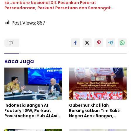
ke Jambore Nasional XII: Pesankan Pererat
Persaudaraan, Perkuat Persatuan dan Semangat
Nasionalisme
Post Views:
867
Baca Juga
Indonesia Bangun AI
Gubernur Khofifah
Factory 1 GW, Perkuat
Berangkatkan Tim Bakti
Posisi sebagai Hub AI Asia
Negeri Anak Bangsa,
Tenggara
Berbagi Kebahagiaan
untuk Keluarga Pahlawan