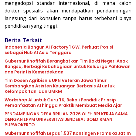
mengadopsi standar internasional, di mana calon
dokter spesialis akan mendapatkan pendampingan
langsung dari konsulen tanpa harus terbebani biaya
pendidikan yang tinggi.
Berita Terkait
Indonesia Bangun AI Factory 1 GW, Perkuat Posisi
sebagai Hub AI Asia Tenggara
Gubernur Khofifah Berangkatkan Tim Bakti Negeri Anak
Bangsa, Berbagi Kebahagiaan untuk Keluarga Pahlawan
dan Perintis Kemerdekaan
Tim Dosen Agribisnis UPN Veteran Jawa Timur
Kembangkan Asisten Keuangan Berbasis AI untuk
Kelompok Tani dan UMKM
Workshop AI untuk Guru TK, Bekali Pendidik Prinsip
Pemanfaatan AI hingga Praktik Membuat Media Ajar
PENDAMPINGAN DESA BRILIAN 2026 OLEH BRI KERJA SAMA
DENGAN LPPM UNIVERSITAS JENDERAL SOEDIRMAN
PURWOKERTO
Gubernur Khofifah Lepas 1.537 Kontingen Pramuka Jatim