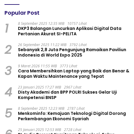
Popular Post
1
8 September 2025 12:35 WIB
10757 Lihat
DKP3 Balangan Luncurkan Aplikasi Digital Data
Pertanian Akurat SI-PELITA
2
26 September 2025 11:22 WIB
3792 Lihat
Sebanyak 2,8 Juta Pengunjung Ramaikan Paviliun
Indonesia di World Expo 2025
3
9 Maret 2026 11:55 WIB
3773 Lihat
Cara Membersihkan Laptop yang Baik dan Benar &
Kapan Waktu Maintenance yang Tepat
4
23 Januari 2025 17:27 WIB
2967 Lihat
Disty Akademi dan BPP POLRI Sukses Gelar Uji
Kompetensi BNSP
5
8 September 2025 12:23 WIB
2787 Lihat
Menkominfo: Kemajuan Teknologi Digital Dorong
Perkembangan Ekonomi Syariah
25 Januari 2025 12:53 WIB
2728 Lihat