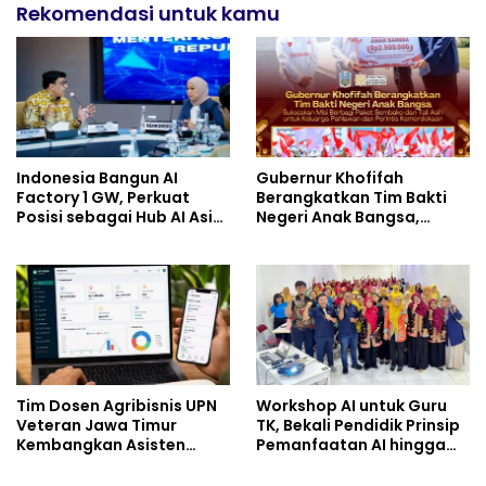
Rekomendasi untuk kamu
Indonesia Bangun AI
Gubernur Khofifah
Factory 1 GW, Perkuat
Berangkatkan Tim Bakti
Posisi sebagai Hub AI Asia
Negeri Anak Bangsa,
Tenggara
Berbagi Kebahagiaan
untuk Keluarga Pahlawan
dan Perintis Kemerdekaan
Tim Dosen Agribisnis UPN
Workshop AI untuk Guru
Veteran Jawa Timur
TK, Bekali Pendidik Prinsip
Kembangkan Asisten
Pemanfaatan AI hingga
Keuangan Berbasis AI
Praktik Membuat Media
untuk Kelompok Tani dan
Ajar