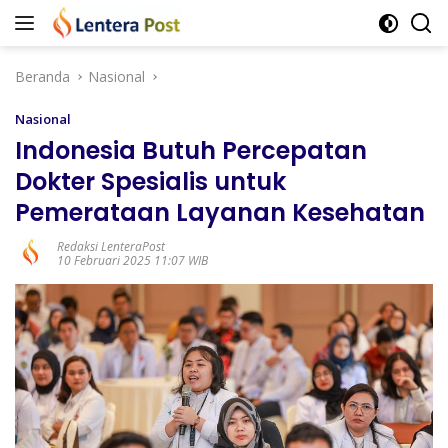
Langsung
ke
konten
Beranda
Nasional
Nasional
Indonesia Butuh Percepatan
Dokter Spesialis untuk
Pemerataan Layanan Kesehatan
Redaksi LenteraPost
10 Februari 2025 11:07 WIB