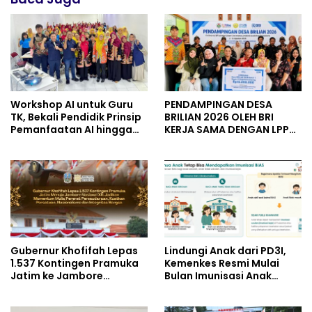
Workshop AI untuk Guru
PENDAMPINGAN DESA
TK, Bekali Pendidik Prinsip
BRILIAN 2026 OLEH BRI
Pemanfaatan AI hingga
KERJA SAMA DENGAN LPPM
Praktik Membuat Media
UNIVERSITAS JENDERAL
Ajar
SOEDIRMAN PURWOKERTO
Gubernur Khofifah Lepas
Lindungi Anak dari PD3I,
1.537 Kontingen Pramuka
Kemenkes Resmi Mulai
Jatim ke Jambore
Bulan Imunisasi Anak
Nasional XII: Pesankan
Sekolah (BIAS) 2026
Pererat Persaudaraan,