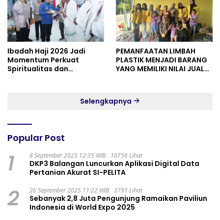
Ibadah Haji 2026 Jadi
PEMANFAATAN LIMBAH
Momentum Perkuat
PLASTIK MENJADI BARANG
Spiritualitas dan
YANG MEMILIKI NILAI JUAL
Persatuan
MASYARAKAT WIDORO
GADING RESIDENCE
Selengkapnya
Popular Post
1
8 September 2025 12:35 WIB
10756 Lihat
DKP3 Balangan Luncurkan Aplikasi Digital Data
Pertanian Akurat SI-PELITA
2
26 September 2025 11:22 WIB
3791 Lihat
Sebanyak 2,8 Juta Pengunjung Ramaikan Paviliun
Indonesia di World Expo 2025