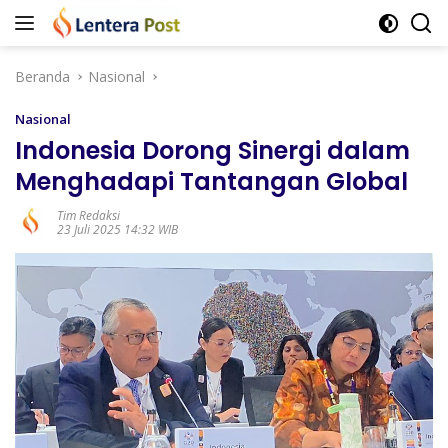
Langsung
ke
konten
Beranda
Nasional
Nasional
Indonesia Dorong Sinergi dalam
Menghadapi Tantangan Global
Tim Redaksi
23 Juli 2025 14:32 WIB