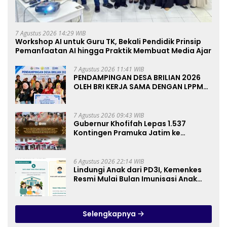
7 Agustus 2026 14:29 WIB
Workshop AI untuk Guru TK, Bekali Pendidik Prinsip
Pemanfaatan AI hingga Praktik Membuat Media Ajar
7 Agustus 2026 11:41 WIB
PENDAMPINGAN DESA BRILIAN 2026
OLEH BRI KERJA SAMA DENGAN LPPM
UNIVERSITAS JENDERAL SOEDIRMAN
PURWOKERTO
7 Agustus 2026 09:43 WIB
Gubernur Khofifah Lepas 1.537
Kontingen Pramuka Jatim ke
Jambore Nasional XII: Pesankan
Pererat Persaudaraan, Perkuat
Persatuan dan Semangat
6 Agustus 2026 22:14 WIB
Nasionalisme
Lindungi Anak dari PD3I, Kemenkes
Resmi Mulai Bulan Imunisasi Anak
Sekolah (BIAS) 2026
Selengkapnya