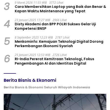
3
9 Maret 2026 11:55 WIB
3772 Lihat
Cara Membersihkan Laptop yang Baik dan Benar &
Kapan Waktu Maintenance yang Tepat
4
23 Januari 2025 17:27 WIB
2966 Lihat
Disty Akademi dan BPP POLRI Sukses Gelar Uji
Kompetensi BNSP
5
8 September 2025 12:23 WIB
2787 Lihat
Menkominfo: Kemajuan Teknologi Digital Dorong
Perkembangan Ekonomi Syariah
6
25 Januari 2025 12:53 WIB
2726 Lihat
RI-India Pererat Kemitraan Teknologi, Fokus
Pengembangan AI dan Identitas Digital
Berita Bisnis & Ekonomi
Berita Bisnis & Ekonomi Seluruh Wilayah Indonesia