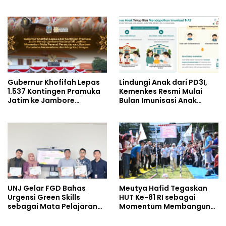
Praktik Membuat Media
UNIVERSITAS JENDERAL
Ajar
SOEDIRMAN PURWOKERTO
Gubernur Khofifah Lepas
Lindungi Anak dari PD3I,
1.537 Kontingen Pramuka
Kemenkes Resmi Mulai
Jatim ke Jambore
Bulan Imunisasi Anak
Nasional XII: Pesankan
Sekolah (BIAS) 2026
Pererat Persaudaraan,
Perkuat Persatuan dan
Semangat Nasionalisme
UNJ Gelar FGD Bahas
Meutya Hafid Tegaskan
Urgensi Green Skills
HUT Ke-81 RI sebagai
sebagai Mata Pelajaran
Momentum Membangun
Umum Baru pada
Kolaborasi yang Lebih
Kurikulum SMK Pariwisata,
Kuat di Kemkomdigi