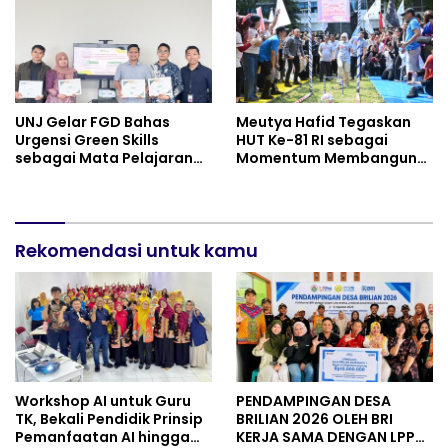
Perkuat Persatuan dan
Semangat Nasionalisme
UNJ Gelar FGD Bahas
Meutya Hafid Tegaskan
Urgensi Green Skills
HUT Ke-81 RI sebagai
sebagai Mata Pelajaran
Momentum Membangun
Umum Baru pada
Kolaborasi yang Lebih
Kurikulum SMK Pariwisata,
Kuat di Kemkomdigi
Perhotelan, dan UPW
Rekomendasi untuk kamu
Workshop AI untuk Guru
PENDAMPINGAN DESA
TK, Bekali Pendidik Prinsip
BRILIAN 2026 OLEH BRI
Pemanfaatan AI hingga
KERJA SAMA DENGAN LPPM