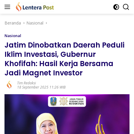
Langsung
ke
konten
Beranda
Nasional
Nasional
Jatim Dinobatkan Daerah Peduli
Iklim Investasi, Gubernur
Khofifah: Hasil Kerja Bersama
Jadi Magnet Investor
Tim Redaksi
18 September 2025 11:26 WIB