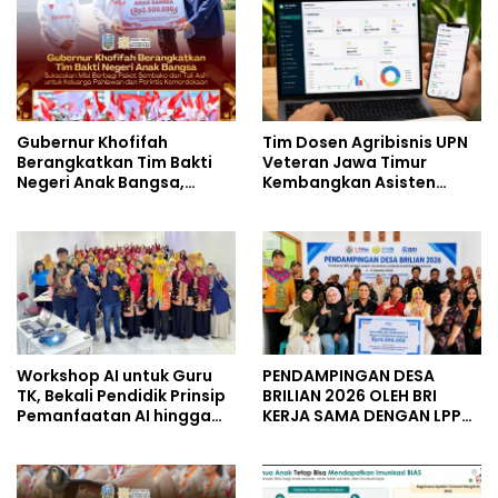
Gubernur Khofifah
Tim Dosen Agribisnis UPN
Berangkatkan Tim Bakti
Veteran Jawa Timur
Negeri Anak Bangsa,
Kembangkan Asisten
Berbagi Kebahagiaan
Keuangan Berbasis AI
untuk Keluarga Pahlawan
untuk Kelompok Tani dan
dan Perintis Kemerdekaan
UMKM
Workshop AI untuk Guru
PENDAMPINGAN DESA
TK, Bekali Pendidik Prinsip
BRILIAN 2026 OLEH BRI
Pemanfaatan AI hingga
KERJA SAMA DENGAN LPPM
Praktik Membuat Media
UNIVERSITAS JENDERAL
Ajar
SOEDIRMAN PURWOKERTO