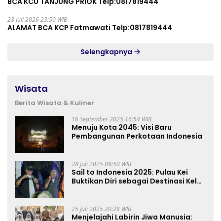
BCA KCU TANJUNG PRIOK Telp:0817819444
28 Juli 2026 23:50 WIB
ALAMAT BCA KCP Fatmawati Telp:0817819444
Selengkapnya
Wisata
Berita Wisata & Kuliner
16 September 2025 16:54 WIB
Menuju Kota 2045: Visi Baru
Pembangunan Perkotaan Indonesia
28 Juli 2025 09:50 WIB
Sail to Indonesia 2025: Pulau Kei
Buktikan Diri sebagai Destinasi Kelas
Dunia
25 Juli 2025 20:28 WIB
Menjelajahi Labirin Jiwa Manusia: