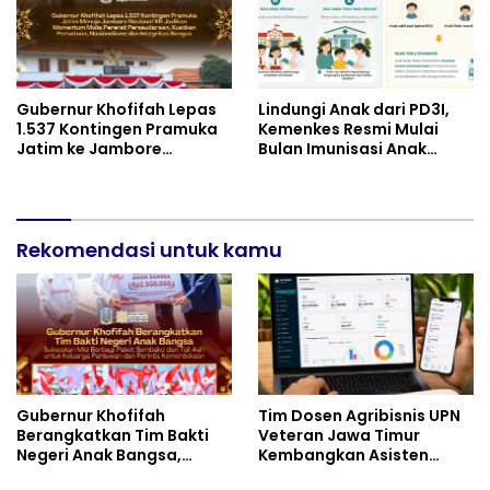
Gubernur Khofifah Lepas
Lindungi Anak dari PD3I,
1.537 Kontingen Pramuka
Kemenkes Resmi Mulai
Jatim ke Jambore
Bulan Imunisasi Anak
Nasional XII: Pesankan
Sekolah (BIAS) 2026
Pererat Persaudaraan,
Perkuat Persatuan dan
Semangat Nasionalisme
Rekomendasi untuk kamu
Gubernur Khofifah
Tim Dosen Agribisnis UPN
Berangkatkan Tim Bakti
Veteran Jawa Timur
Negeri Anak Bangsa,
Kembangkan Asisten
Berbagi Kebahagiaan
Keuangan Berbasis AI