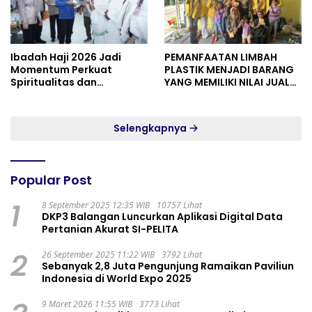
Ibadah Haji 2026 Jadi
PEMANFAATAN LIMBAH
Momentum Perkuat
PLASTIK MENJADI BARANG
Spiritualitas dan
YANG MEMILIKI NILAI JUAL
Persatuan
MASYARAKAT WIDORO
GADING RESIDENCE
Selengkapnya
Popular Post
1
8 September 2025 12:35 WIB
10757 Lihat
DKP3 Balangan Luncurkan Aplikasi Digital Data
Pertanian Akurat SI-PELITA
2
26 September 2025 11:22 WIB
3792 Lihat
Sebanyak 2,8 Juta Pengunjung Ramaikan Paviliun
Indonesia di World Expo 2025
9 Maret 2026 11:55 WIB
3773 Lihat