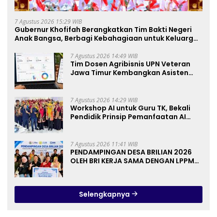
7 Agustus 2026 15:29 WIB
Gubernur Khofifah Berangkatkan Tim Bakti Negeri
Anak Bangsa, Berbagi Kebahagiaan untuk Keluarga
Pahlawan dan Perintis Kemerdekaan
7 Agustus 2026 14:49 WIB
Tim Dosen Agribisnis UPN Veteran
Jawa Timur Kembangkan Asisten
Keuangan Berbasis AI untuk
Kelompok Tani dan UMKM
7 Agustus 2026 14:29 WIB
Workshop AI untuk Guru TK, Bekali
Pendidik Prinsip Pemanfaatan AI
hingga Praktik Membuat Media Ajar
7 Agustus 2026 11:41 WIB
PENDAMPINGAN DESA BRILIAN 2026
OLEH BRI KERJA SAMA DENGAN LPPM
UNIVERSITAS JENDERAL SOEDIRMAN
PURWOKERTO
Selengkapnya