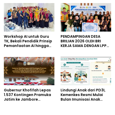
untuk Keluarga Pahlawan
untuk Kelompok Tani dan
dan Perintis Kemerdekaan
UMKM
Workshop AI untuk Guru
PENDAMPINGAN DESA
TK, Bekali Pendidik Prinsip
BRILIAN 2026 OLEH BRI
Pemanfaatan AI hingga
KERJA SAMA DENGAN LPPM
Praktik Membuat Media
UNIVERSITAS JENDERAL
Ajar
SOEDIRMAN PURWOKERTO
Gubernur Khofifah Lepas
Lindungi Anak dari PD3I,
1.537 Kontingen Pramuka
Kemenkes Resmi Mulai
Jatim ke Jambore
Bulan Imunisasi Anak
Nasional XII: Pesankan
Sekolah (BIAS) 2026
Pererat Persaudaraan,
Perkuat Persatuan dan