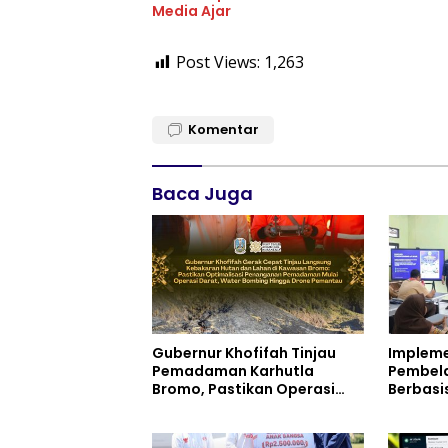
Media Ajar
Post Views:
1,263
Komentar
Baca Juga
Gubernur Khofifah Tinjau
Impleme
Pemadaman Karhutla
Pembela
Bromo, Pastikan Operasi
Berbasi
Darat, Water Bombing dan
Negeri 1
Drone Dioptimalkan
Menduku
Inovasi