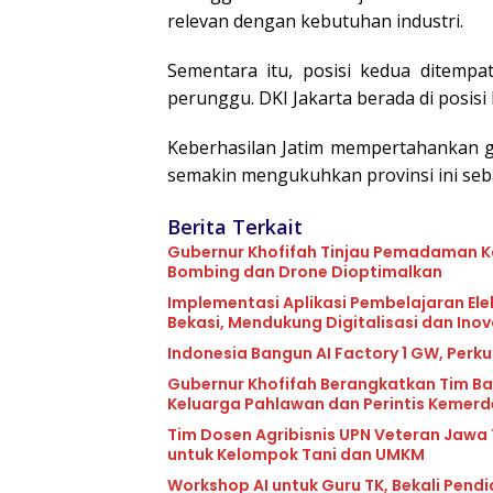
relevan dengan kebutuhan industri.
Sementara itu, posisi kedua ditemp
perunggu. DKI Jakarta berada di posisi
Keberhasilan Jatim mempertahankan g
semakin mengukuhkan provinsi ini seba
Berita Terkait
Gubernur Khofifah Tinjau Pemadaman Ka
Bombing dan Drone Dioptimalkan
Implementasi Aplikasi Pembelajaran Elek
Bekasi, Mendukung Digitalisasi dan Ino
Indonesia Bangun AI Factory 1 GW, Perku
Gubernur Khofifah Berangkatkan Tim Ba
Keluarga Pahlawan dan Perintis Kemer
Tim Dosen Agribisnis UPN Veteran Jawa
untuk Kelompok Tani dan UMKM
Workshop AI untuk Guru TK, Bekali Pend