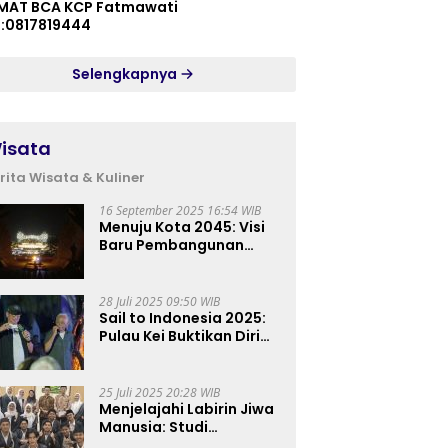
MAT BCA KCP Fatmawati
p:0817819444
Selengkapnya
isata
rita Wisata & Kuliner
16 September 2025 16:54 WIB
Menuju Kota 2045: Visi
Baru Pembangunan
Perkotaan Indonesia
28 Juli 2025 09:50 WIB
Sail to Indonesia 2025:
Pulau Kei Buktikan Diri
sebagai Destinasi Kelas
Dunia
25 Juli 2025 20:28 WIB
Menjelajahi Labirin Jiwa
Manusia: Studi
Lapangan Mahasiswa