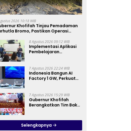
Agustus 2026 10:18 WIB
ubernur Khofifah Tinjau Pemadaman
rhutla Bromo, Pastikan Operasi
arat, Water Bombing dan Drone
ioptimalkan
8 Agustus 2026 09:12 WIB
Implementasi Aplikasi
Pembelajaran
Elektronika Berbasis
Mobile di SMK Negeri 10
Kota Bekasi, Mendukung
7 Agustus 2026 22:24 WIB
Digitalisasi dan Inovasi
Indonesia Bangun AI
Pembelajaran
Factory 1 GW, Perkuat
Posisi sebagai Hub AI
Asia Tenggara
7 Agustus 2026 15:29 WIB
Gubernur Khofifah
Berangkatkan Tim Bakti
Negeri Anak Bangsa,
Berbagi Kebahagiaan
untuk Keluarga
Selengkapnya
Pahlawan dan Perintis