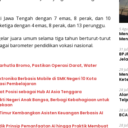
ati Jawa Tengah dengan 7 emas, 8 perak, dan 10
 ketiga dengan 4 emas, 8 perak, dan 13 perunggu.
5 Agu
Men
elar juara umum selama tiga tahun berturut-turut
Men
gai barometer pendidikan vokasi nasional.
31 Ju
BPJ
Jela
rhutla Bromo, Pastikan Operasi Darat, Water
29 Ju
Men
tronika Berbasis Mobile di SMK Negeri 10 Kota
Ket
vasi Pembelajaran
Ceg
28 Ju
at Posisi sebagai Hub AI Asia Tenggara
Ala
Tel
kti Negeri Anak Bangsa, Berbagi Kebahagiaan untuk
dekaan
28 Ju
 Timur Kembangkan Asisten Keuangan Berbasis AI
BCA
28 Ju
idik Prinsip Pemanfaatan AI hingga Praktik Membuat