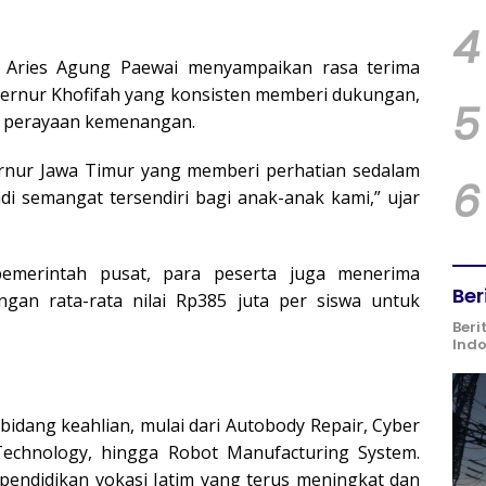
4
r Aries Agung Paewai menyampaikan rasa terima
bernur Khofifah yang konsisten memberi dukungan,
5
a perayaan kemenangan.
rnur Jawa Timur yang memberi perhatian sedalam
6
di semangat tersendiri bagi anak-anak kami,” ujar
pemerintah pusat, para peserta juga menerima
Ber
gan rata-rata nilai Rp385 juta per siswa untuk
Beri
Ind
 bidang keahlian, mulai dari Autobody Repair, Cyber
n Technology, hingga Robot Manufacturing System.
pendidikan vokasi Jatim yang terus meningkat dan