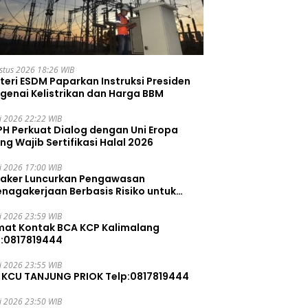
stus 2026 18:26 WIB
teri ESDM Paparkan Instruksi Presiden
genai Kelistrikan dan Harga BBM
li 2026 22:22 WIB
PH Perkuat Dialog dengan Uni Eropa
ng Wajib Sertifikasi Halal 2026
li 2026 17:00 WIB
aker Luncurkan Pengawasan
enagakerjaan Berbasis Risiko untuk
ah Pelanggaran
li 2026 23:59 WIB
mat Kontak BCA KCP Kalimalang
p:0817819444
li 2026 23:55 WIB
 KCU TANJUNG PRIOK Telp:0817819444
li 2026 23:50 WIB