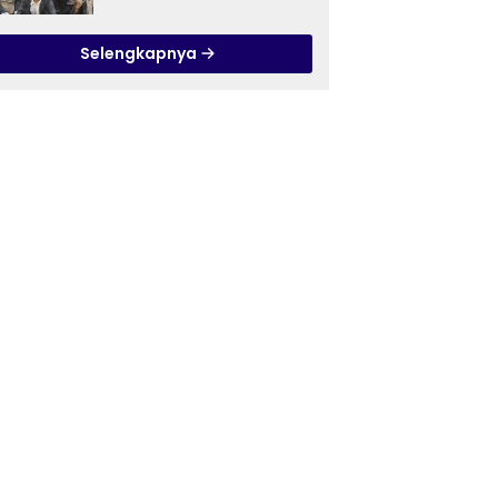
Ilmu Tasawuf ISQI Sunan
Pandanaran di RSJ
Selengkapnya
Grhasia