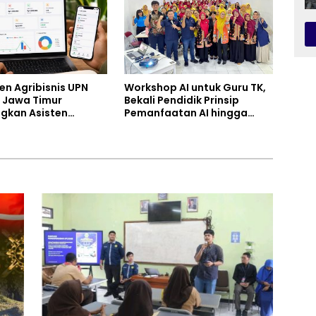
en Agribisnis UPN
Workshop AI untuk Guru TK,
 Jawa Timur
Bekali Pendidik Prinsip
gkan Asisten
Pemanfaatan AI hingga
n Berbasis AI untuk
Praktik Membuat Media Ajar
k Tani dan UMKM