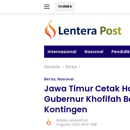
Langsung
Indeks
ke
konten
Internasional
Nasional
Pendidi
Beranda
Berita
Berita
,
Nasional
Jawa Timur Cetak Ha
Gubernur Khofifah 
Kontingen
Redaksi LenteraPost
4 Agustus 2025 08:41 WIB