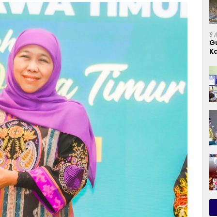
8 
G
Ka
D
D