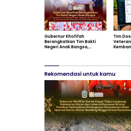
Gubernur Khofifah
Tim Dos
Berangkatkan Tim Bakti
Veteran
Negeri Anak Bangsa,
Kemban
Berbagi Kebahagiaan untuk
Keuanga
Keluarga Pahlawan dan
Kelompo
Perintis Kemerdekaan
Rekomendasi untuk kamu