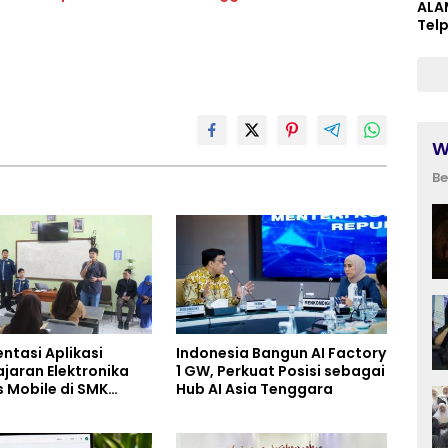
ALA
Tel
W
Be
ntasi Aplikasi
Indonesia Bangun AI Factory
jaran Elektronika
1 GW, Perkuat Posisi sebagai
s Mobile di SMK
Hub AI Asia Tenggara
0 Kota Bekasi,
ng Digitalisasi dan
 Pembelajaran