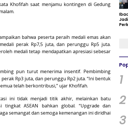
ata Khofifah saat menjamu kontingen di Gedung
 malam.
Iba
Jad
Per
Spir
Per
ampaikan bahwa peserta peraih medali emas akan
edali perak Rp7,5 juta, dan perunggu Rp5 juta.
oleh medali tetap mendapatkan apresiasi sebesar
Pop
mbing pun turut menerima insentif. Pembimbing
1
perak Rp3 juta, dan perunggu Rp2 juta. “Ini bentuk
mua telah berkontribusi,” ujar Khofifah.
2
si ini tidak menjadi titik akhir, melainkan batu
i tingkat ASEAN bahkan global. “Upgrade dan
Jaga semangat dan semoga kemenangan ini diridhai
3