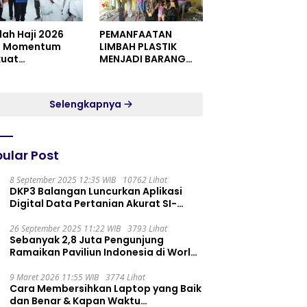
dah Haji 2026
PEMANFAATAN
i Momentum
LIMBAH PLASTIK
kuat
MENJADI BARANG
itualitas dan
YANG MEMILIKI NILAI
satuan
JUAL MASYARAKAT
WIDORO GADING
Selengkapnya
RESIDENCE
ular Post
8 September 2025 12:35 WIB
10762 Lihat
DKP3 Balangan Luncurkan Aplikasi
Digital Data Pertanian Akurat SI-
PELITA
26 September 2025 11:22 WIB
3793 Lihat
Sebanyak 2,8 Juta Pengunjung
Ramaikan Paviliun Indonesia di World
Expo 2025
9 Maret 2026 11:55 WIB
3774 Lihat
Cara Membersihkan Laptop yang Baik
dan Benar & Kapan Waktu